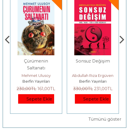
Sonsuz Değişim
Köy
Enstitülerimizin
Yalanlarla Sınavı
Abdullah Rıza Ergüven
Nazım Mutlu
Berfin Yayınları
Berfin Yayınları
330
,00
TL
231
,00
TL
250
,00
TL
175
,00
TL
Sepete Ekle
Sepete Ekle
Tümünü göster