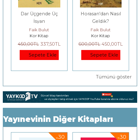
Horasan'dan Nasıl
Batı Ve Laiklik
Geldik?
Faik Bulut
Faik Bulut
Kor Kitap
Cumhuriyet Kitapları
600
,00
TL
450
,00
TL
350
,00
TL
245
,00
TL
Sepete Ekle
Yayımlanacak (Stokta Yo
Tümünü göster
Yayınevinin Diğer Kitapları
30
30
30
%
%