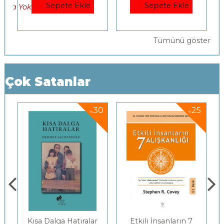
Sepete Ekle
Sepete Ekle
Tümünü göster
Çok Satanlar
30
25
3
%
%
%
tıralar
Etkili İnsanların 7
Gençlerle Baş Başa: