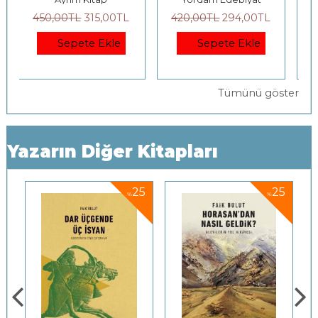
420
,00
TL
294
,00
TL
680
,00
TL
476
,00
TL
Sepete Ekle
Sepete Ekle
Tümünü göster
Yazarın Diğer Kitapları
5
25
30
%
%