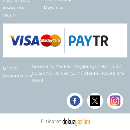
Mesafeli Satış
Sözleşmesi
Duyurular
İletişim
Güvener İş Merkezi Akçaburgaz Mah. 3137.
© 2026
Sokak No: 28 Esenyurt / İstanbul (0530) 948
yaykoop.com
0968
E-ticaret