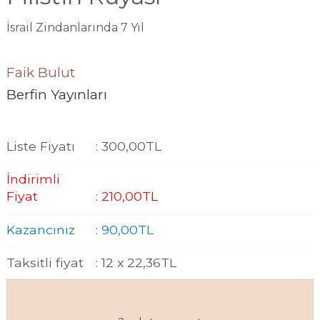
İsrail Zindanlarında 7 Yıl
Faik Bulut
Berfin Yayınları
Liste Fiyatı
:
300
,00
TL
İndirimli
Fiyat
:
210
,00
TL
Kazancınız
:
90
,00
TL
Taksitli fiyat
:
12 x
22
,36
TL