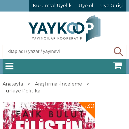
Kurumsal Üyelik
Üye ol
Üye Girişi
Ara
Anasayfa
>
Araştırma -İnceleme
>
Türkiye Politika
30
%