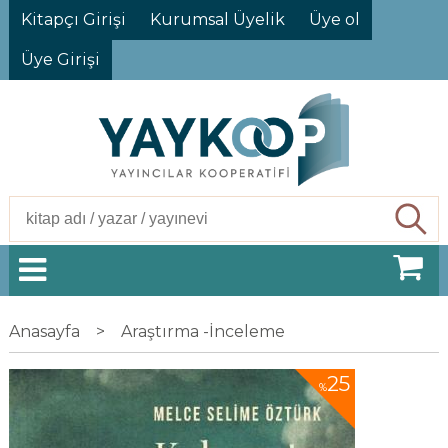
Kitapçı Girişi
Kurumsal Üyelik
Üye ol
Üye Girişi
Ara
Anasayfa
>
Araştırma -İnceleme
25
%