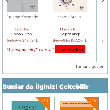
Yazma Arzusu
Eleme
Mustafa Kurt
Güven Turan
Çolpan Kitap
Çolpan Kitap
240
,00
TL
180
,00
TL
325
,00
TL
243
,75
TL
Sepete Ekle
okta Yok)
Yayımlanacak (Stokta Yo
Tümünü göster
Bunlar da İlginizi Çekebilir
0
25
30
%
%