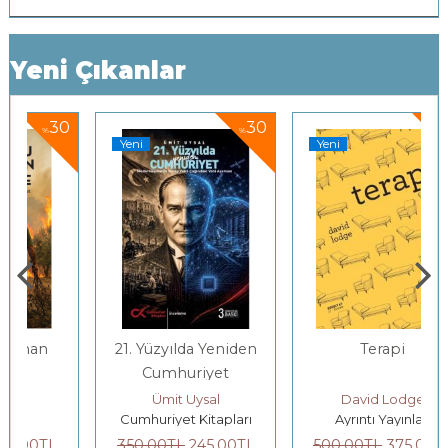
Yeni Çıkanlar
0
30
25
%
%
Yeni
Yeni
21. Yüzyılda Yeniden
Terapi
Cumhuriyet
tes, Rob Swart
Ümit Uysal
David Lodge
Cumhuriyet Kitapları
Ayrıntı Yayınları
350
,00
TL
245
,00
TL
500
,00
TL
375
,00
TL