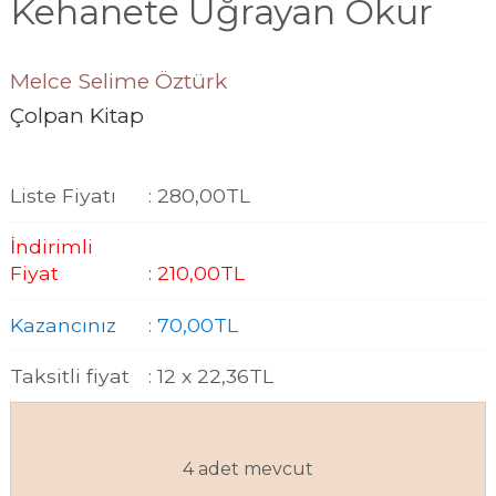
Kehanete Uğrayan Okur
Melce Selime Öztürk
Çolpan Kitap
Liste Fiyatı
:
280
,00
TL
İndirimli
Fiyat
:
210
,00
TL
Kazancınız
:
70
,00
TL
Taksitli fiyat
:
12 x
22
,36
TL
4 adet mevcut