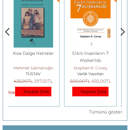
Etkili İnsanların 7
Gençlerle Baş Başa:
Alışkanlığı
Felsefenin
Bahçesinde
Stephen R. Covey
Yıldız Silier
Varlık Yayınları
Yordam Kitap
600
,00
TL
450
,00
TL
200
,00
TL
140
,00
TL
Sepete Ekle
Sepete Ekle
Tümünü göster