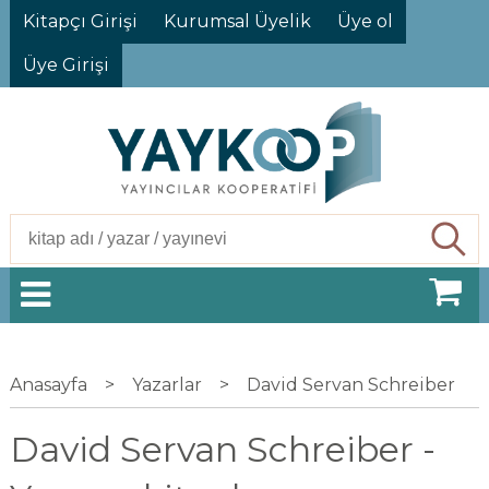
Kitapçı Girişi
Kurumsal Üyelik
Üye ol
Üye Girişi
Ara
Anasayfa
>
Yazarlar
>
David Servan Schreiber
David Servan Schreiber -