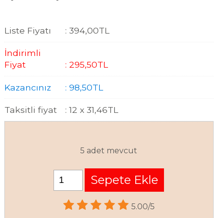
Liste Fiyatı
:
394
,00
TL
İndirimli
Fiyat
:
295
,50
TL
Kazancınız
:
98
,50
TL
Taksitli fiyat
:
12 x
31
,46
TL
5 adet mevcut
Sepete Ekle
5.00/5