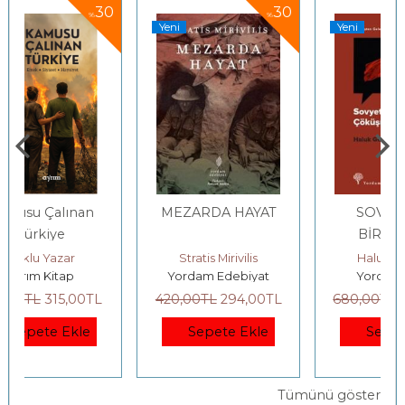
0
30
30
%
%
Yeni
Yeni
MEZARDA HAYAT
SOVYETLER
BİRLİĞİ’NİN
ÇÖKÜŞÜ
tes, Rob Swart
Stratis Mirivilis
Haluk Gerger
Yordam Edebiyat
Yordam Kitap
420
,00
TL
294
,00
TL
680
,00
TL
476
,00
TL
Sepete Ekle
Sepete Ekle
Tümünü göster