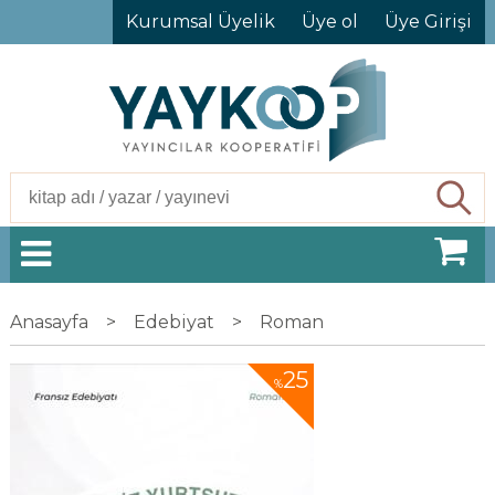
Kurumsal Üyelik
Üye ol
Üye Girişi
Ara
Anasayfa
>
Edebiyat
>
Roman
25
%