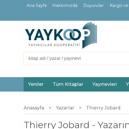
Ana Sayfa
Hakkımızda
Duyurular
Kargo ve
İletişim
Ortaklarımız
Yeniler
Tüm Kitaplar
Yayınevleri
Y
Anasayfa
>
Yazarlar
>
Thierry Jobard
Thierry Jobard - Yazarın