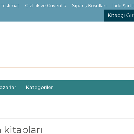
 Teslimat
Gizlilik ve Güvenlik
Sipariş Koşulları
İade Şartla
Kitapçı Gir
azarlar
Kategoriler
 kitapları