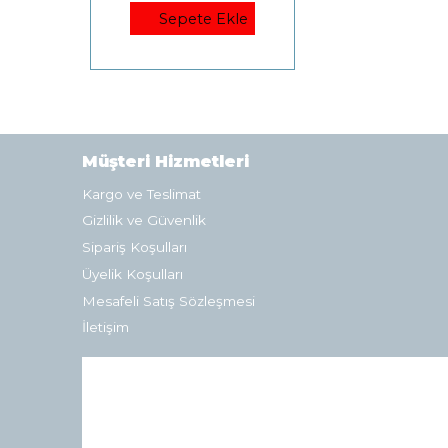
Sepete Ekle
Müşteri Hizmetleri
Kargo ve Teslimat
Gizlilik ve Güvenlik
Sipariş Koşulları
Üyelik Koşulları
Mesafeli Satış Sözleşmesi
İletişim