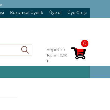
rı
işi
Kurumsal Üyelik
Üye ol
Üye Girişi
0
Sepetim
Ara
Toplam:
0,00
TL