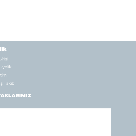
lik
irişi
Üyelik
tim
iş Takibi
AKLARIMIZ