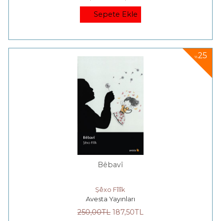
Sepete Ekle
25
%
Bêbavî
Şêxo Fîlîk
Avesta Yayınları
250
,00
TL
187
,50
TL