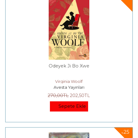
Odeyek Ji Bo Xwe
Virginia Woolf
Avesta Yayınları
270
,00
TL
202
,50
TL
Sepete Ekle
25
%