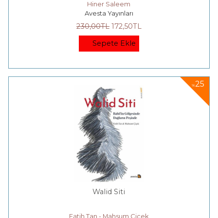
Hiner Saleem
Avesta Yayınları
230
,00
TL
172
,50
TL
Sepete Ekle
25
%
Walid Siti
Fatih Tan - Mahsum Çiçek