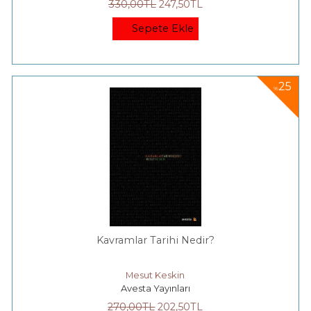
330
,00
TL
247
,50
TL
Sepete Ekle
25
%
Kavramlar Tarihi Nedir?
Mesut Keskin
Avesta Yayınları
270
,00
TL
202
,50
TL