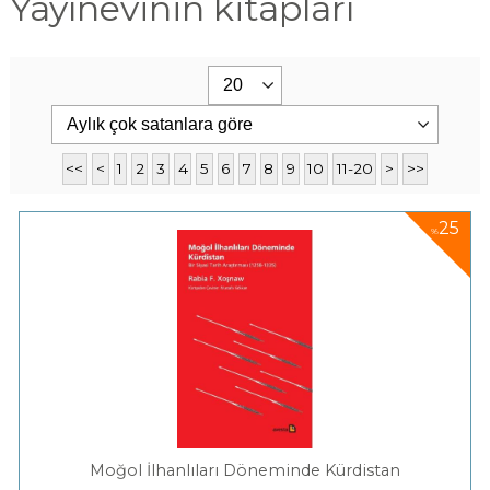
Yayınevinin kitapları
<<
<
1
2
3
4
5
6
7
8
9
10
11-20
>
>>
25
%
Moğol İlhanlıları Döneminde Kürdistan