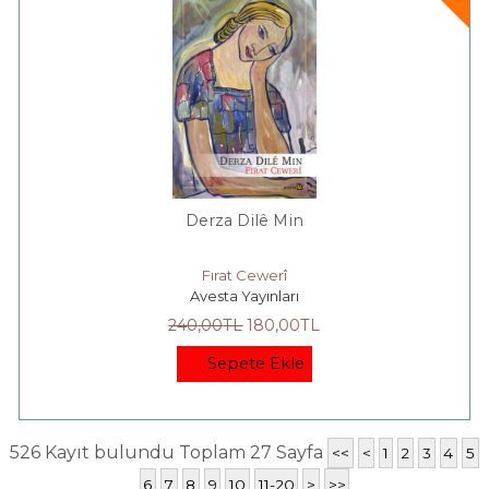
Derza Dilê Min
Fırat Cewerî
Avesta Yayınları
240
,00
TL
180
,00
TL
Sepete Ekle
526 Kayıt bulundu Toplam 27 Sayfa
<<
<
1
2
3
4
5
6
7
8
9
10
11-20
>
>>