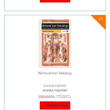
25
%
Ninova'nın Yakarışı
Surma Xanem
Avesta Yayınları
230
,00
TL
172
,50
TL
Sepete Ekle