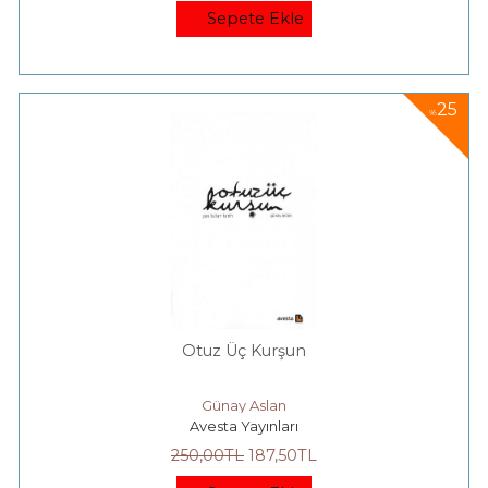
Sepete Ekle
25
%
Otuz Üç Kurşun
Günay Aslan
Avesta Yayınları
250
,00
TL
187
,50
TL