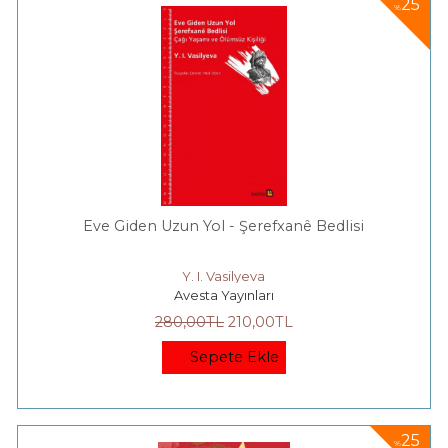
25
%
Eve Giden Uzun Yol - Şerefxanê Bedlisi
Y. I. Vasilyeva
Avesta Yayınları
280
,00
TL
210
,00
TL
Sepete Ekle
25
%