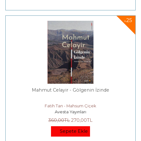
25
%
Mahmut Celayir - Gölgenin İzinde
Fatih Tan - Mahsum Çiçek
Avesta Yayınları
360
,00
TL
270
,00
TL
Sepete Ekle