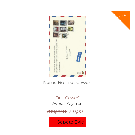
25
%
Name Bo Fırat Cewerî
Fırat Cewerî
Avesta Yayınları
280
,00
TL
210
,00
TL
Sepete Ekle