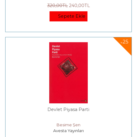
320
,00
TL
240
,00
TL
Sepete Ekle
25
%
Devlet Piyasa Parti
Besime Şen
Avesta Yayınları