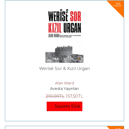
25
%
Werîsê Sor & Kızıl Urgan
Alan Ward
Avesta Yayınları
210
,00
TL
157
,50
TL
Sepete Ekle