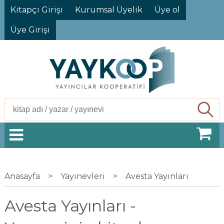
Kitapçı Girişi
Kurumsal Üyelik
Üye ol
Üye Girişi
Ara
Anasayfa
>
Yayınevleri
>
Avesta Yayınları
Avesta Yayınları -