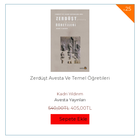
25
%
Zerdüşt Avesta Ve Temel Öğretileri
Kadri Yıldırım
Avesta Yayınları
540
,00
TL
405
,00
TL
Sepete Ekle