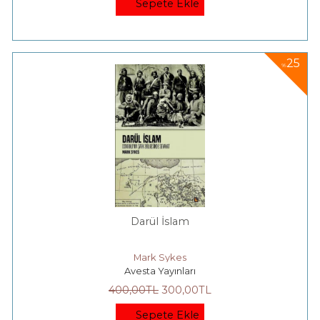
Sepete Ekle
25
%
Darül İslam
Mark Sykes
Avesta Yayınları
400
,00
TL
300
,00
TL
Sepete Ekle