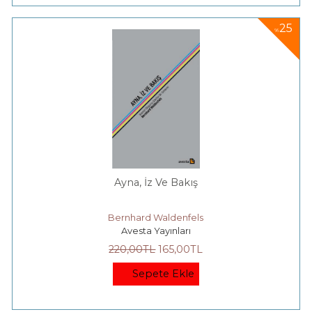
25
%
Ayna, İz Ve Bakış
Bernhard Waldenfels
Avesta Yayınları
220
,00
TL
165
,00
TL
Sepete Ekle