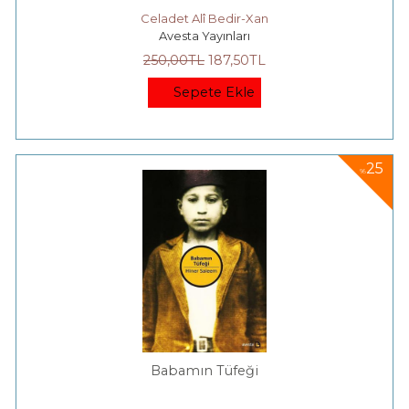
Celadet Alî Bedir-Xan
Avesta Yayınları
250
,00
TL
187
,50
TL
Sepete Ekle
25
%
Babamın Tüfeği