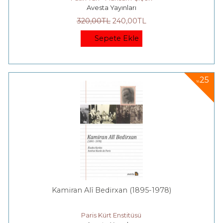
Avesta Yayınları
320
,00
TL
240
,00
TL
Sepete Ekle
25
%
Kamiran Alî Bedirxan (1895-1978)
Paris Kürt Enstitüsü