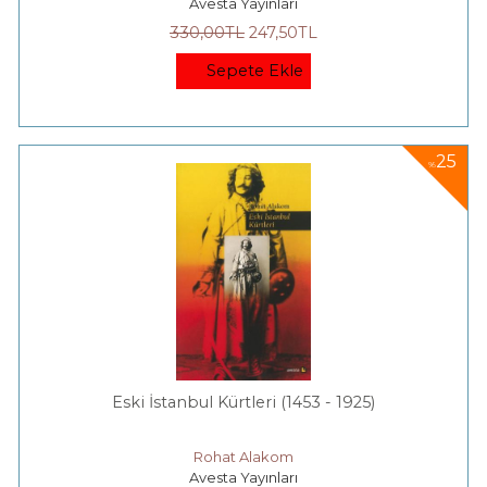
Avesta Yayınları
330
,00
TL
247
,50
TL
Sepete Ekle
25
%
Eski İstanbul Kürtleri (1453 - 1925)
Rohat Alakom
Avesta Yayınları