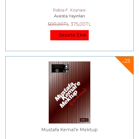
Rabia F. Xoşnaw
Avesta Yayınları
500
,00
TL
375
,00
TL
Sepete Ekle
25
%
Mustafa Kemal'e Mektup