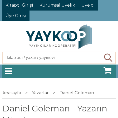
Kitapçı Girişi
Kurumsal Üyelik
Üye ol
Üye Girişi
Ara
Anasayfa
>
Yazarlar
>
Daniel Goleman
Daniel Goleman - Yazarın