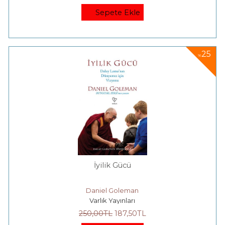
Sepete Ekle
25
%
İyilik Gücü
Daniel Goleman
Varlık Yayınları
250
,00
TL
187
,50
TL