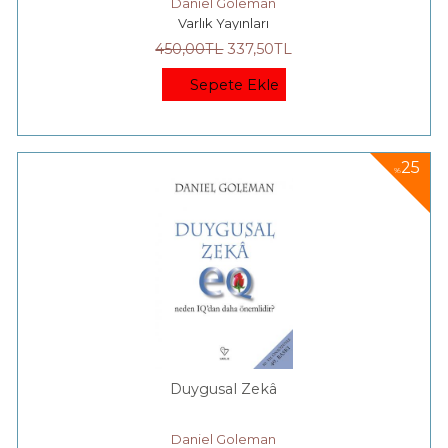
Daniel Goleman
Varlık Yayınları
450
,00
TL
337
,50
TL
Sepete Ekle
25
%
Duygusal Zekâ
Daniel Goleman