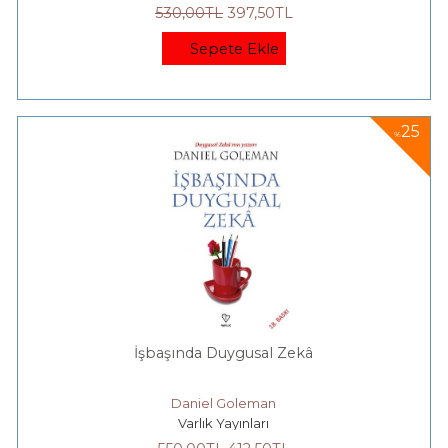
530
,00
TL
397
,50
TL
Sepete Ekle
25
%
İşbaşında Duygusal Zekâ
Daniel Goleman
Varlık Yayınları