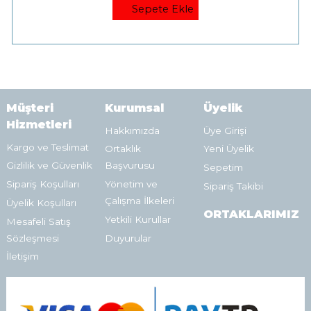
Sepete Ekle
Müşteri
Kurumsal
Üyelik
Hizmetleri
Hakkımızda
Üye Girişi
Kargo ve Teslimat
Ortaklık
Yeni Üyelik
Gizlilik ve Güvenlik
Başvurusu
Sepetim
Sipariş Koşulları
Yönetim ve
Sipariş Takibi
Çalışma İlkeleri
Üyelik Koşulları
ORTAKLARIMIZ
Yetkili Kurullar
Mesafeli Satış
Sözleşmesi
Duyurular
İletişim