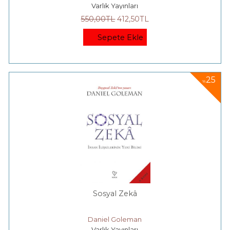
Varlık Yayınları
550
,00
TL
412
,50
TL
Sepete Ekle
25
%
Sosyal Zekâ
Daniel Goleman
Varlık Yayınları