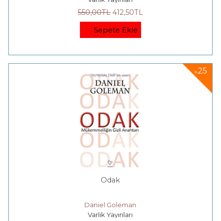
550
,00
TL
412
,50
TL
Sepete Ekle
25
%
Odak
Daniel Goleman
Varlık Yayınları