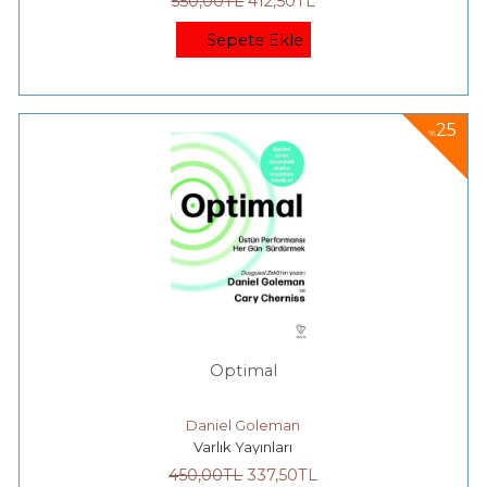
550
,00
TL
412
,50
TL
Sepete Ekle
25
%
Optimal
Daniel Goleman
Varlık Yayınları
450
,00
TL
337
,50
TL