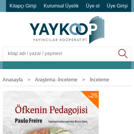
Kitapçı Girişi
Kurumsal Üyelik
Üye ol
Üye Girişi
Ara
Anasayfa
>
Araştırma -İnceleme
>
İnceleme
25
%