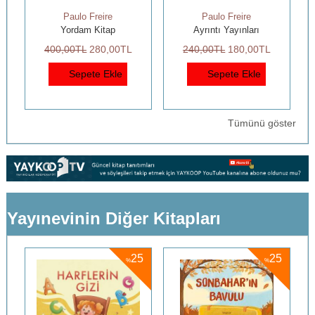
Paulo Freire
Paulo Freire
Yordam Kitap
Ayrıntı Yayınları
400
,00
TL
280
,00
TL
240
,00
TL
180
,00
TL
Sepete Ekle
Sepete Ekle
Tümünü göster
Yayınevinin Diğer Kitapları
5
25
25
%
%