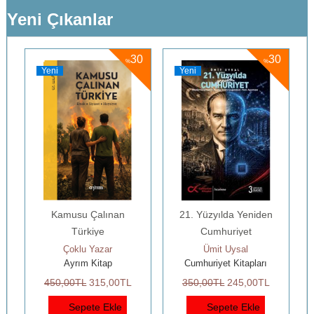
Yeni Çıkanlar
0
30
30
%
%
Yeni
Yeni
Kamusu Çalınan
21. Yüzyılda Yeniden
Türkiye
Cumhuriyet
Çoklu Yazar
Ümit Uysal
Ayrım Kitap
Cumhuriyet Kitapları
450
,00
TL
315
,00
TL
350
,00
TL
245
,00
TL
Sepete Ekle
Sepete Ekle