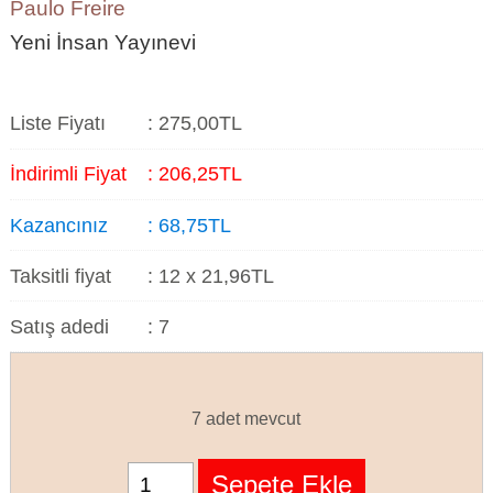
Paulo Freire
Yeni İnsan Yayınevi
Liste Fiyatı
:
275
,00
TL
İndirimli Fiyat
:
206
,25
TL
Kazancınız
:
68
,75
TL
Taksitli fiyat
:
12 x
21
,96
TL
Satış adedi
:
7
7 adet mevcut
Sepete Ekle