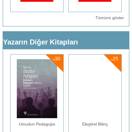
Tümünü göster
Yazarın Diğer Kitapları
5
30
25
%
%
Umudun Pedagojisi
Eleştirel Bilinç