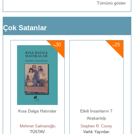
Tümünü göster
Çok Satanlar
5
30
25
%
%
Kısa Dalga Hatıralar
Etkili İnsanların 7
Alışkanlığı
Mehmet Salmanoğlu
Stephen R. Covey
TÜSTAV
Varlık Yayınları