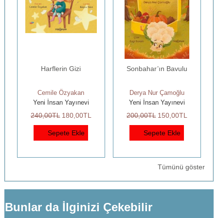
Harflerin Gizi
Sonbahar’ın Bavulu
Cemile Özyakan
Derya Nur Çamoğlu
Yeni İnsan Yayınevi
Yeni İnsan Yayınevi
240
,00
TL
180
,00
TL
200
,00
TL
150
,00
TL
Sepete Ekle
Sepete Ekle
Tümünü göster
Bunlar da İlginizi Çekebilir