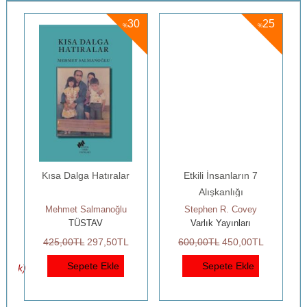
5
30
25
%
%
Kısa Dalga Hatıralar
Etkili İnsanların 7
Alışkanlığı
Mehmet Salmanoğlu
Stephen R. Covey
TÜSTAV
Varlık Yayınları
425
,00
TL
297
,50
TL
600
,00
TL
450
,00
TL
Sepete Ekle
Sepete Ekle
a Yok)