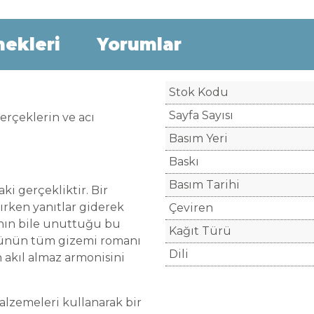
nekleri
Yorumlar
Stok Kodu
Sayfa Sayısı
erçeklerin ve acı
Basım Yeri
Baskı
Basım Tarihi
aki gerçekliktir. Bir
ırken yanıtlar giderek
Çeviren
'nın bile unuttuğu bu
Kağıt Türü
künün tüm gizemi romanı
Dili
n akıl almaz armonisini
lzemeleri kullanarak bir