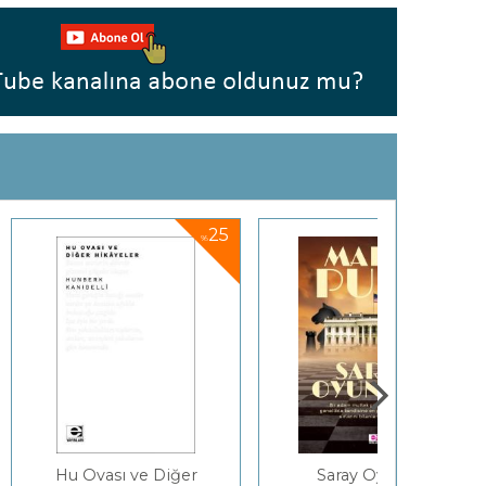
25
25
%
%
 ve Diğer
Saray Oyunları
Bakı