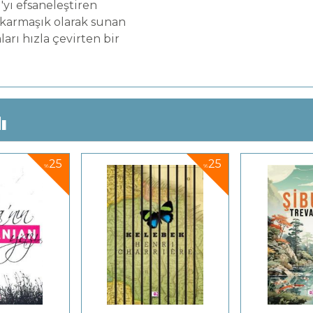
yı efsaneleştiren
 karmaşık olarak sunan
ları hızla çevirten bir
ı
25
25
%
%