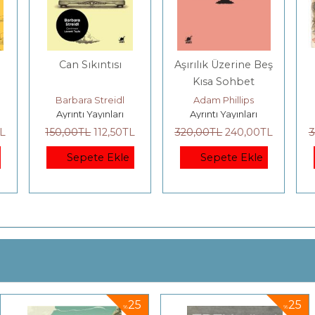
Can Sıkıntısı
Aşırılık Üzerine Beş
Kısa Sohbet
Barbara Streidl
Adam Phillips
Ayrıntı Yayınları
Ayrıntı Yayınları
L
150
,00
TL
112
,50
TL
320
,00
TL
240
,00
TL
3
Sepete Ekle
Sepete Ekle
25
25
%
%