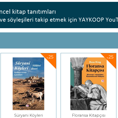
25
25
%
%
Köyleri
Floransa Kitapçısı
Hu Ovası