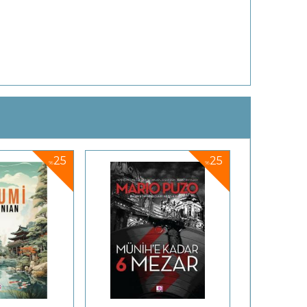
25
25
%
%