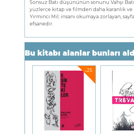
Sonsuz Batı düşününün sonunu Vahşi Batı'
yüzlerce kitap ve filmden daha karanlık ve
Yirminci Mil; insanı okumaya zorlayan, sayfa
efsanedir.
Bu kitabı alanlar bunları ald
25
25
%
%