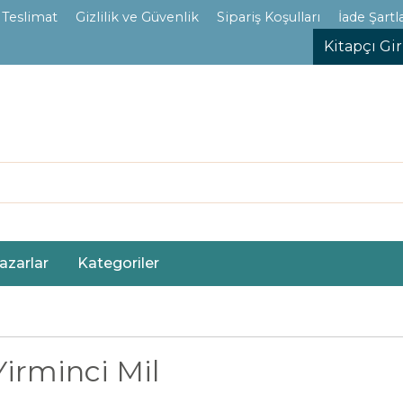
 Teslimat
Gizlilik ve Güvenlik
Sipariş Koşulları
İade Şartla
Kitapçı Gir
azarlar
Kategoriler
Yirminci Mil