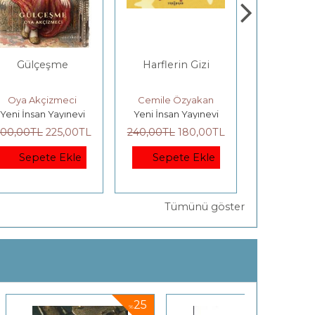
Gülçeşme
Harflerin Gizi
DÜNYA B
Bilgi
Özgürle
Oya Akçizmeci
Cemile Özyakan
H. G. W
Yeni İnsan Yayınevi
Yeni İnsan Yayınevi
Kanon 
Örgütlen
Denetle
00
,00
TL
225
,00
TL
240
,00
TL
180
,00
TL
275
,00
TL
Üzer
Sepete Ekle
Sepete Ekle
Sepet
Tümünü göster
25
25
%
%