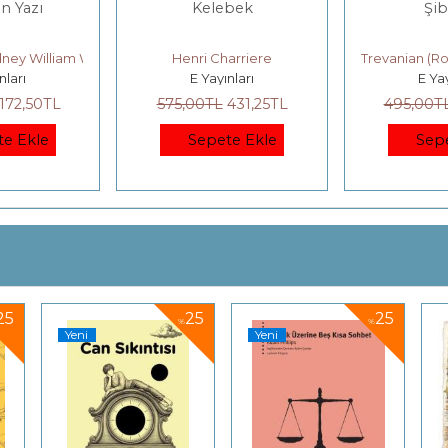
ın Yazı
Kelebek
Şi
dney William Whitaker)
Henri Charriere
Trevanian (R
nları
E Yayınları
E Yay
172
,50
TL
575
,00
TL
431
,25
TL
495
,00
T
te Ekle
Sepete Ekle
Sep
25
25
25
%
%
Yeni
Yeni