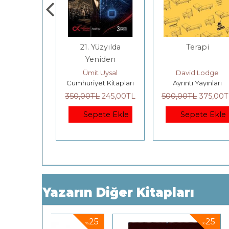
 Çalınan
21. Yüzyılda
Terapi
rkiye
Yeniden
Cumhuriyet
u Yazar
Ümit Uysal
David Lodge
m Kitap
Cumhuriyet Kitapları
Ayrıntı Yayınları
L
315
,00
TL
350
,00
TL
245
,00
TL
500
,00
TL
375
,00
T
ete Ekle
Sepete Ekle
Sepete Ekle
Yazarın Diğer Kitapları
25
25
%
%