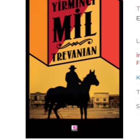
T
E
L
İ
F
K
T
S