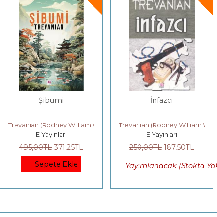
umi
İnfazcı
Hesa
dney William Whitaker)
Trevanian (Rodney William Whitaker)
Trevanian (R
nları
E Yayınları
E Yay
371
,25
TL
250
,00
TL
187
,50
TL
300
,00
T
te Ekle
Sep
Yayımlanacak (Stokta Yok)