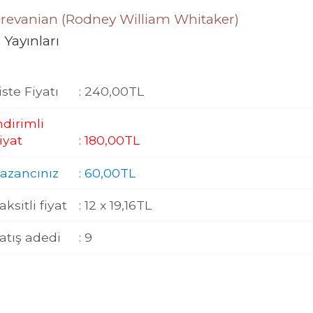
revanian (Rodney William Whitaker)
 Yayınları
iste Fiyatı
:
240
,00
TL
ndirimli
iyat
:
180
,00
TL
azancınız
:
60
,00
TL
aksitli fiyat
:
12 x
19
,16
TL
atış adedi
:
9