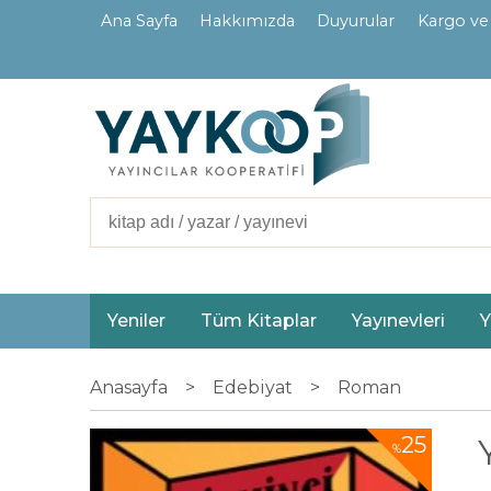
Ana Sayfa
Hakkımızda
Duyurular
Kargo ve
İletişim
Ortaklarımız
Yeniler
Tüm Kitaplar
Yayınevleri
Y
Anasayfa
>
Edebiyat
>
Roman
25
%