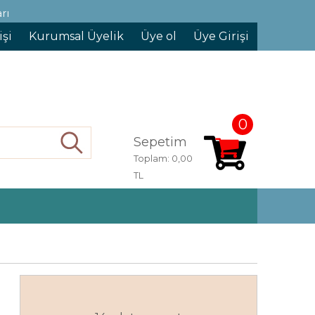
rı
işi
Kurumsal Üyelik
Üye ol
Üye Girişi
0
Sepetim
Ara
Toplam:
0,00
TL