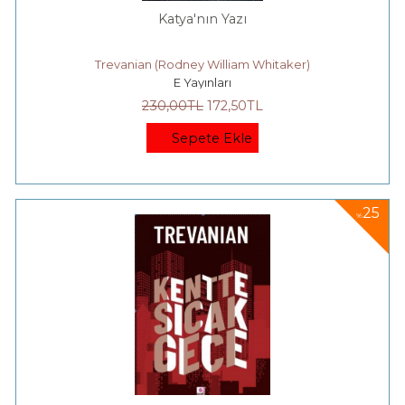
Katya'nın Yazı
Trevanian (Rodney William Whitaker)
E Yayınları
230
,00
TL
172
,50
TL
Sepete Ekle
25
%