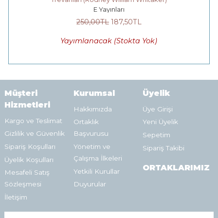
E Yayınları
250
,00
TL
187
,50
TL
Yayımlanacak (Stokta Yok)
Müşteri
Kurumsal
Üyelik
Hizmetleri
Hakkımızda
Üye Girişi
Kargo ve Teslimat
Ortaklık
Yeni Üyelik
Gizlilik ve Güvenlik
Başvurusu
Sepetim
Sipariş Koşulları
Yönetim ve
Sipariş Takibi
Çalışma İlkeleri
Üyelik Koşulları
ORTAKLARIMIZ
Yetkili Kurullar
Mesafeli Satış
Sözleşmesi
Duyurular
İletişim