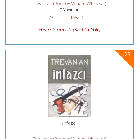
Trevanian (Rodney William Whitaker)
E Yayınları
220
,00
TL
165
,00
TL
Yayımlanacak (Stokta Yok)
25
%
İnfazcı
Trevanian (Rodney William Whitaker)