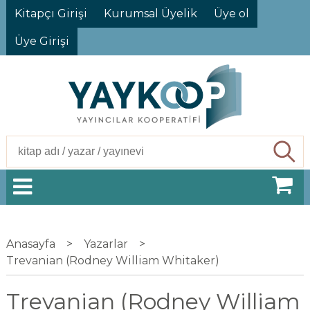
Kitapçı Girişi
Kurumsal Üyelik
Üye ol
Üye Girişi
Ara
Anasayfa
>
Yazarlar
>
Trevanian (Rodney William Whitaker)
Trevanian (Rodney William