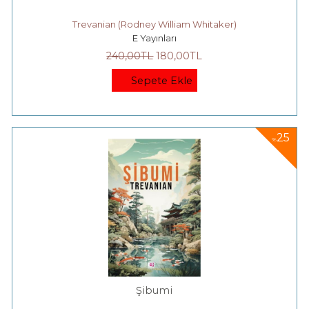
Trevanian (Rodney William Whitaker)
E Yayınları
240
,00
TL
180
,00
TL
Sepete Ekle
25
%
Şibumi