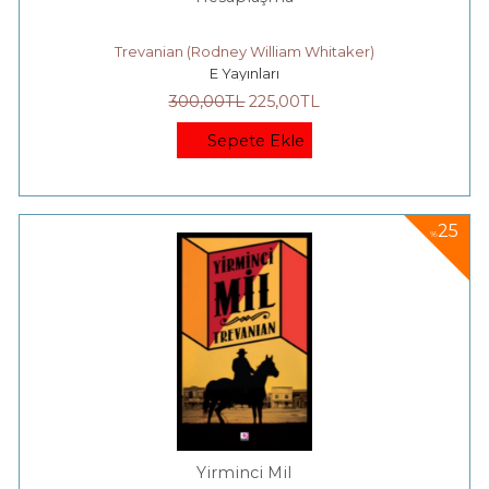
Trevanian (Rodney William Whitaker)
E Yayınları
300
,00
TL
225
,00
TL
Sepete Ekle
25
%
Yirminci Mil