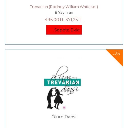
Trevanian (Rodney William Whitaker)
E Yayınları
495
,00
TL
371
,25
TL
Sepete Ekle
25
%
Ölüm Dansı