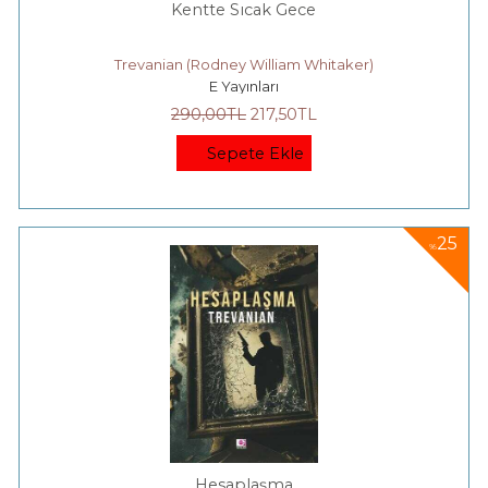
Kentte Sıcak Gece
Trevanian (Rodney William Whitaker)
E Yayınları
290
,00
TL
217
,50
TL
Sepete Ekle
25
%
Hesaplaşma