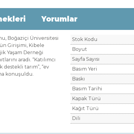
nekleri
Yorumlar
nu, Boğaziçi Üniversitesi
Stok Kodu
n Girişimi, Kibele
Boyut
ojik Yaşam Derneği
Sayfa Sayısı
larını aradı. “Katılımcı
k destekli tarım”, “ev
Basım Yeri
una konuşuldu.
Baskı
Basım Tarihi
Kapak Türü
Kağıt Türü
Dili