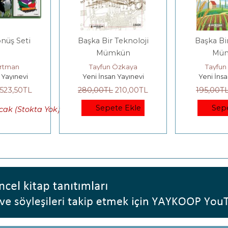
önüş Seti
Başka Bir Teknoloji
Başka Bi
Mümkün
Mü
rtman
Tayfun Özkaya
Tayfun
 Yayınevi
Yeni İnsan Yayınevi
Yeni İnsa
523
,50
TL
280
,00
TL
210
,00
TL
195
,00
T
Sepete Ekle
Sep
ak (Stokta Yok)