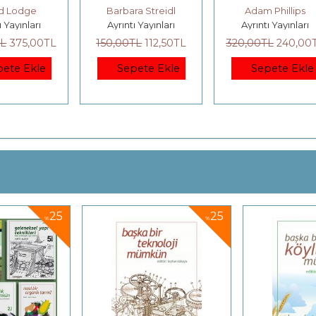
Barbara Streidl
Adam Phillips
Ayrıntı Yayınları
Ayrıntı Yayınları
L
150
,00
TL
112
,50
TL
320
,00
TL
240
,00
TL
3
Sepete Ekle
Sepete Ekle
25
25
%
%