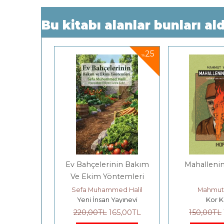
Bu kitabı alanlar bunları ald
25
25
%
%
 Seçmeler
Ev Bahçelerinin Bakım
Mahalleni
Ve Ekim Yöntemleri
gne
Sefa Muhammed Halil
Mahmut 
ınevi
Yeni İnsan Yayınevi
Kor K
25
,00
TL
220
,00
TL
165
,00
TL
150
,00
TL