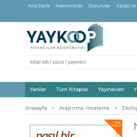
Ana Sayfa
Hakkımızda
Duyurular
Kargo ve
İletişim
Ortaklarımız
Yeniler
Tüm Kitaplar
Yayınevleri
Y
Anasayfa
>
Araştırma -İnceleme
>
Ekoloj
25
%