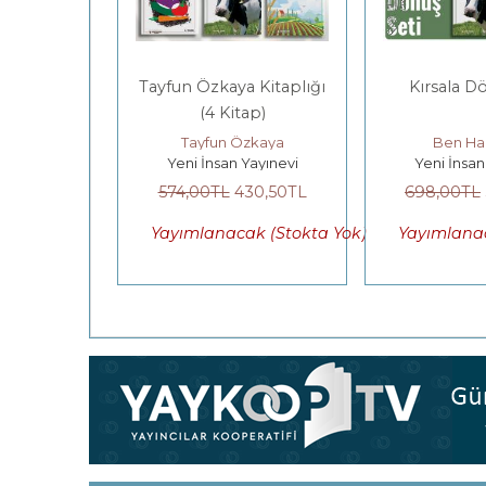
yvancılık
Tayfun Özkaya Kitaplığı
Kırsala D
ün
(4 Kitap)
zkaya
Tayfun Özkaya
Ben Ha
Yayınevi
Yeni İnsan Yayınevi
Yeni İnsan
38
,75
TL
574
,00
TL
430
,50
TL
698
,00
TL
e Ekle
Yayımlanacak (Stokta Yok)
Yayımlanac