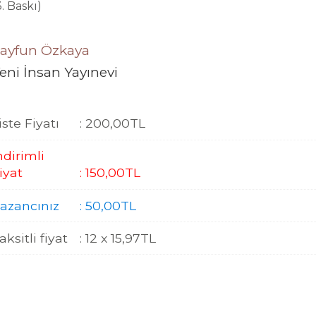
3. Baskı)
ayfun Özkaya
eni İnsan Yayınevi
iste Fiyatı
:
200
,00
TL
ndirimli
iyat
:
150
,00
TL
azancınız
:
50
,00
TL
aksitli fiyat
:
12 x
15
,97
TL