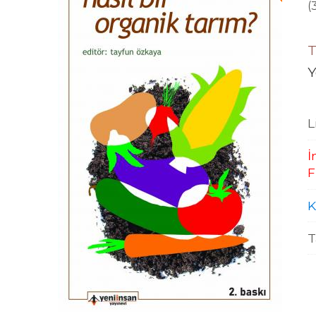
(
T
Y
L
İ
F
K
T