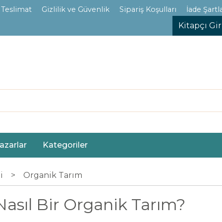
 Teslimat
Gizlilik ve Güvenlik
Sipariş Koşulları
İade Şartla
Kitapçı Gir
azarlar
Kategoriler
i
>
Organik Tarım
Nasıl Bir Organik Tarım?