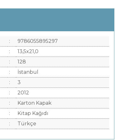
:
9786055895297
:
13,5x21,0
:
128
:
İstanbul
:
3
:
2012
:
Karton Kapak
:
Kitap Kağıdı
:
Türkçe