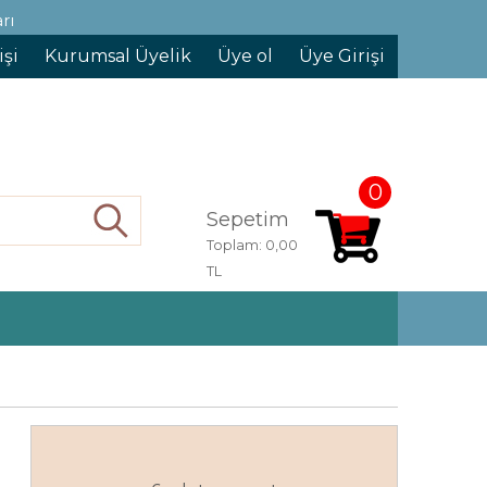
rı
işi
Kurumsal Üyelik
Üye ol
Üye Girişi
0
Sepetim
Ara
Toplam:
0,00
TL