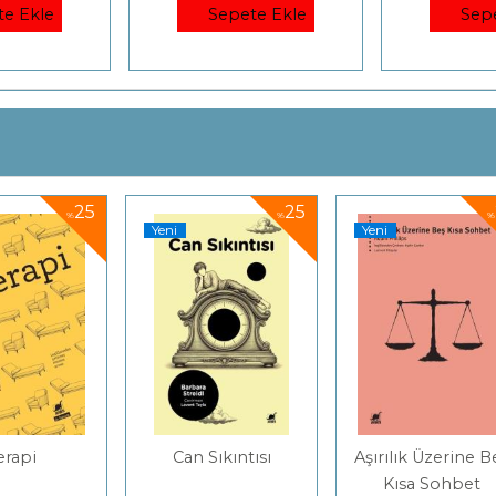
te Ekle
Sepete Ekle
Sep
25
25
25
%
%
Yeni
Yeni
Can Sıkıntısı
Aşırılık Üzerine Beş
Kısa Sohbet