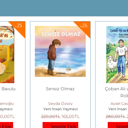
25
25
%
%
 Olmaz
Çoban Ali ve Robot
Etik Ya
Robi
Pazar
Özsoy
Aysel Çavuşoğlu
Ayşegül B
 Yayınevi
Yeni İnsan Yayınevi
Yeni İnsa
165
,00
TL
280
,00
TL
210
,00
TL
560
,00
TL
te Ekle
Sepete Ekle
Sep