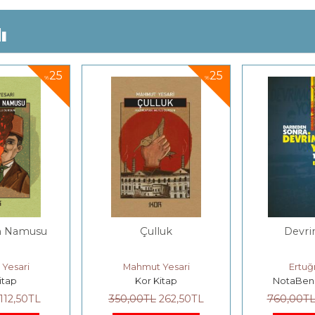
ı
25
25
%
%
n Namusu
Çulluk
Devri
Yesari
Mahmut Yesari
Ertuğr
itap
Kor Kitap
NotaBene
112
,50
TL
350
,00
TL
262
,50
TL
760
,00
T