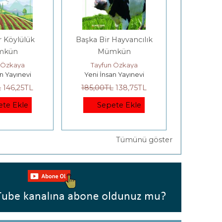
r Köylülük
Başka Bir Hayvancılık
Tayfun Özk
mkün
Mümkün
(4 
 Özkaya
Tayfun Özkaya
Tayfu
n Yayınevi
Yeni İnsan Yayınevi
Yeni İn
L
146
,25
TL
185
,00
TL
138
,75
TL
574
,00
T
ete Ekle
Sepete Ekle
Yayımlan
Tümünü göster