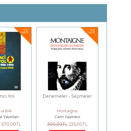
25
25
%
%
mci Yol
Denemeler - Seçmeler
Ev Bahçel
Ve Ekim
ul Bilir
Montaigne
Sefa Muh
 Yayınları
Cem Yayınevi
Yeni İn
L
570
,00
TL
300
,00
TL
225
,00
TL
220
,00