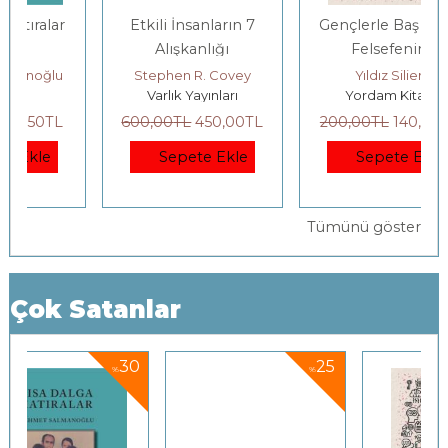
Etkili İnsanların 7
Gençlerle Baş Başa:
Alışkanlığı
Felsefenin
Bahçesinde
Stephen R. Covey
Yıldız Silier
Varlık Yayınları
Yordam Kitap
600
,00
TL
450
,00
TL
200
,00
TL
140
,00
TL
Sepete Ekle
Sepete Ekle
Tümünü göster
Çok Satanlar
0
25
30
%
%