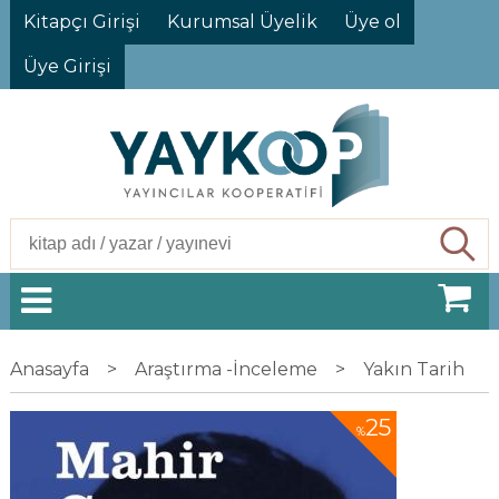
Kitapçı Girişi
Kurumsal Üyelik
Üye ol
Üye Girişi
Ara
Anasayfa
>
Araştırma -İnceleme
>
Yakın Tarih
25
%