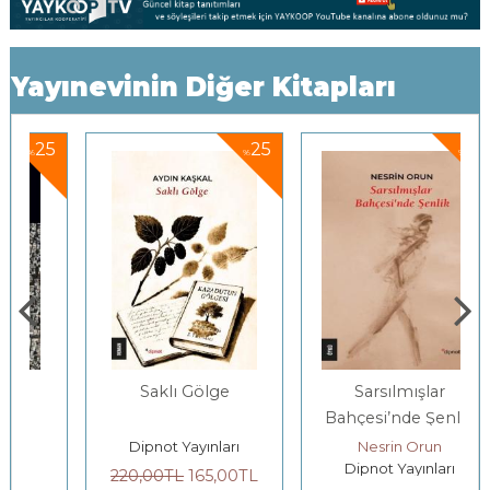
Yayınevinin Diğer Kitapları
5
25
25
%
%
Saklı Gölge
Sarsılmışlar
Bahçesi’nde Şenlik
Dipnot Yayınları
Nesrin Orun
Dipnot Yayınları
220
,00
TL
165
,00
TL