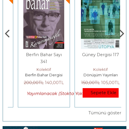
Berfin Bahar Sayı
Güney Dergisi 117
341
Kolektif
Kolektif
Berfin Bahar Dergisi
Dönüşüm Yayınları
200
,00
TL
140
,00
TL
150
,00
TL
105
,00
TL
Sepete Ekle
Yayımlanacak (Stokta Yok)
Tümünü göster