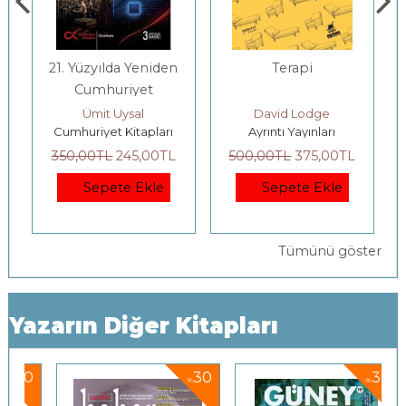
21. Yüzyılda Yeniden
Terapi
Cumhuriyet
Ümit Uysal
David Lodge
Cumhuriyet Kitapları
Ayrıntı Yayınları
350
,00
TL
245
,00
TL
500
,00
TL
375
,00
TL
Sepete Ekle
Sepete Ekle
Tümünü göster
Yazarın Diğer Kitapları
0
30
30
%
%