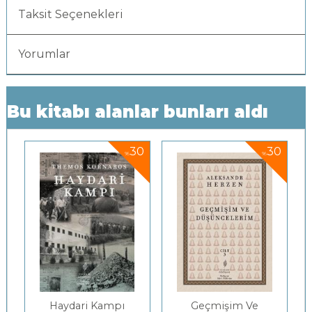
Taksit Seçenekleri
Yorumlar
Bu kitabı alanlar bunları aldı
0
30
30
%
%
Haydari Kampı
Geçmişim Ve