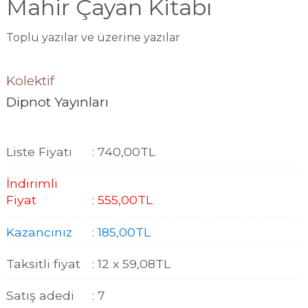
Mahir Çayan Kitabı
Toplu yazılar ve üzerine yazılar
Kolektif
Dipnot Yayınları
Liste Fiyatı
:
740
,00
TL
İndirimli
Fiyat
:
555
,00
TL
Kazancınız
:
185
,00
TL
Taksitli fiyat
:
12 x
59
,08
TL
Satış adedi
:
7