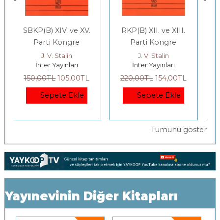
RKP(B) XII. ve XIII.
Muhalefet Üzerine
Parti Kongre
Raporları
J. V. Stalin
J. V. Stalin
İnter Yayınları
İnter Yayınları
220
,00
TL
154
,00
TL
300
,00
TL
210
,00
TL
Sepete Ekle
Sepete Ekle
Tümünü göster
Yayınevinin Diğer Kitapları