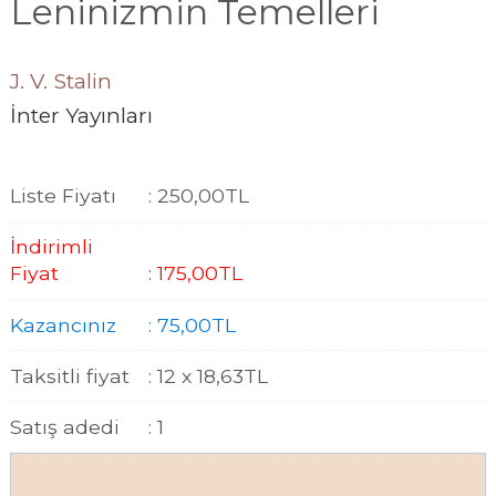
Leninizmin Temelleri
J. V. Stalin
İnter Yayınları
Liste Fiyatı
:
250
,00
TL
İndirimli
Fiyat
:
175
,00
TL
Kazancınız
:
75
,00
TL
Taksitli fiyat
:
12 x
18
,63
TL
Satış adedi
:
1