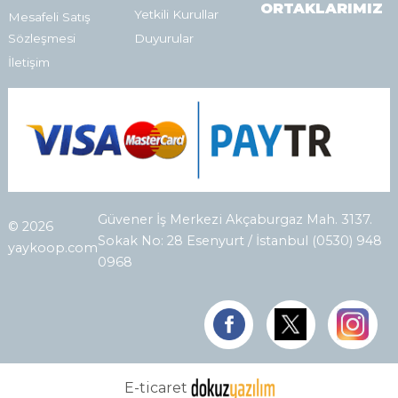
ORTAKLARIMIZ
Yetkili Kurullar
Mesafeli Satış
Sözleşmesi
Duyurular
İletişim
Güvener İş Merkezi Akçaburgaz Mah. 3137.
© 2026
Sokak No: 28 Esenyurt / İstanbul (0530) 948
yaykoop.com
0968
E-ticaret