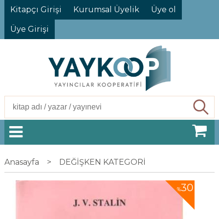
Kitapçı Girişi
Kurumsal Üyelik
Üye ol
Üye Girişi
Ara
Anasayfa
>
DEĞİŞKEN KATEGORİ
30
%