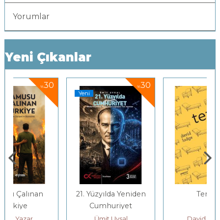
Yorumlar
Yeni Çıkanlar
0
30
25
%
%
Yeni
21. Yüzyılda Yeniden
Terapi
Cumhuriyet
Ümit Uysal
David Lodge