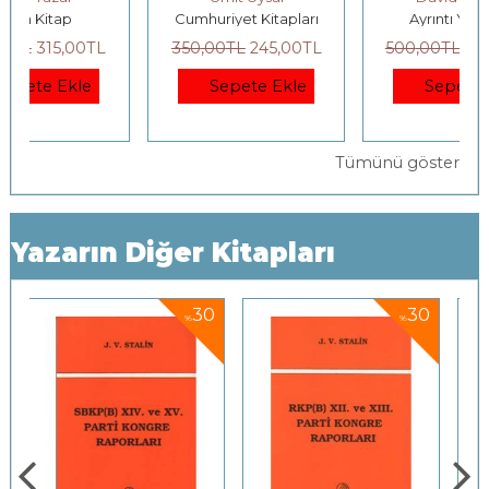
Cumhuriyet Kitapları
Ayrıntı Yayınları
350
,00
TL
245
,00
TL
500
,00
TL
375
,00
TL
Sepete Ekle
Sepete Ekle
Tümünü göster
Yazarın Diğer Kitapları
0
30
30
%
%