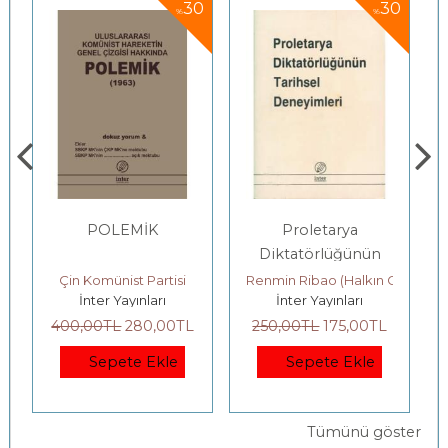
0
30
30
%
%
Proletarya
Politik Ekonomi
Diktatörlüğünün
Ders Kitabı
Tarihsel
Renmin Ribao (Halkın Gazetesi) Yazı Kurulu
SSCB EKONOMİ ENSTİTÜSÜ Bİ
İnter Yayınları
İnter Yayınları
Deneyimleri
250
,00
TL
175
,00
TL
400
,00
TL
280
,00
TL
Sepete Ekle
Sepete Ekle
Tümünü göster