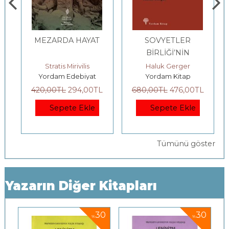
MEZARDA HAYAT
SOVYETLER
BİRLİĞİ’NİN
ÇÖKÜŞÜ
tes, Rob Swart
Stratis Mirivilis
Haluk Gerger
Yordam Edebiyat
Yordam Kitap
420
,00
TL
294
,00
TL
680
,00
TL
476
,00
TL
Sepete Ekle
Sepete Ekle
Tümünü göster
Yazarın Diğer Kitapları
0
30
30
%
%