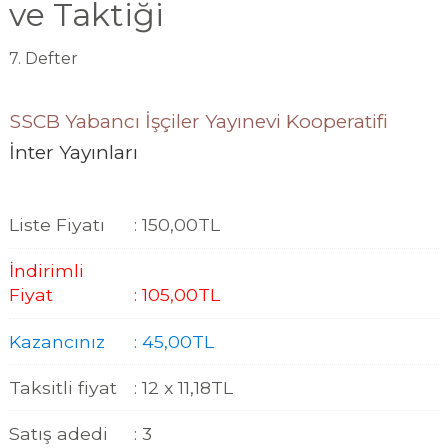
ve Taktiği
7. Defter
SSCB Yabancı İşçiler Yayınevi Kooperatifi
İnter Yayınları
Liste Fiyatı
:
150
,00
TL
İndirimli
Fiyat
:
105
,00
TL
Kazancınız
:
45
,00
TL
Taksitli fiyat
:
12 x
11
,18
TL
Satış adedi
:
3