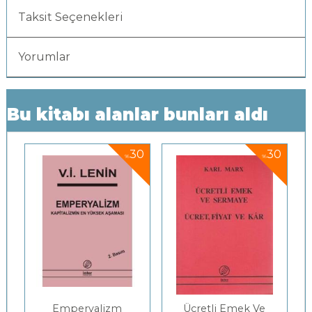
Taksit Seçenekleri
Yorumlar
Bu kitabı alanlar bunları aldı
0
30
30
%
%
Emperyalizm
Ücretli Emek Ve