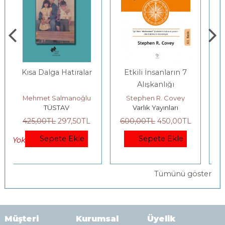
Etkili İnsanların 7
Gençlerle Baş Başa:
Alışkanlığı
Felsefenin
Bahçesinde
Stephen R. Covey
Yıldız Silier
Varlık Yayınları
Yordam Kitap
600
,00
TL
450
,00
TL
200
,00
TL
140
,00
TL
Sepete Ekle
Sepete Ekle
Tümünü göster
Müşteri
Kurumsal
Üyelik