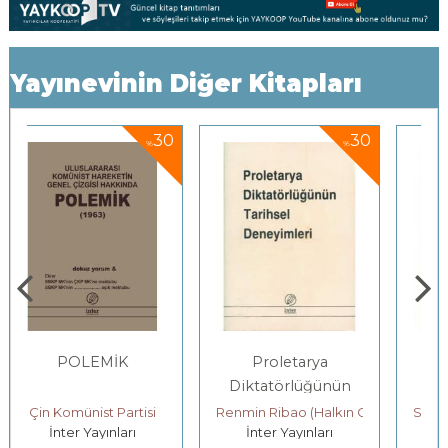
Yayınevinin Diğer Kitapları
0
30
30
%
%
Proletarya
Politik Ekonomi
Diktatörlüğünün
Ders Kitabı
Tarihsel
Renmin Ribao (Halkın Gazetesi) Yazı Kurulu
SSCB EKONOMİ ENSTİTÜSÜ Bİ
İnter Yayınları
İnter Yayınları
Deneyimleri