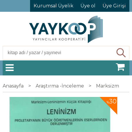
Kurumsal Üyelik
Üye ol
Üye Girişi
Ara
Anasayfa
>
Araştırma -İnceleme
>
Marksizm
30
%