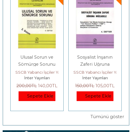
Ulusal Sorun ve
Sosyalist İnşanın
Sömürge Sorunu
Zaferi Uğruna
Mücadele
ayınevi Kooperatifi
SSCB Yabancı İşçiler Yayınevi Kooperatifi
SSCB Yabancı İşçiler Yayınevi 
İnter Yayınları
İnter Yayınları
200
,00
TL
140
,00
TL
150
,00
TL
105
,00
TL
Sepete Ekle
Sepete Ekle
Tümünü göster