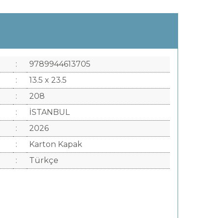
:
9789944613705
:
13.5 x 23.5
:
208
:
İSTANBUL
:
2026
:
Karton Kapak
:
Türkçe