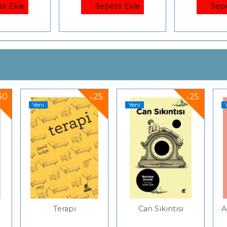
te Ekle
Sepete Ekle
Sep
25
25
25
%
%
%
Yeni
Yeni
Can Sıkıntısı
Aşırılık Üzerine Beş
Kısa Sohbet