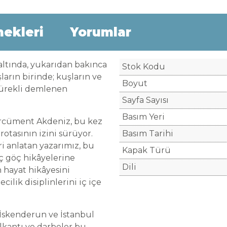
nekleri
Yorumlar
 altında, yukarıdan bakınca
Stok Kodu
arın birinde; kuşların ve
Boyut
sürekli demlenen
Sayfa Sayısı
Basım Yeri
Ercüment Akdeniz, bu kez
otasının izini sürüyor.
Basım Tarihi
 anlatan yazarımız, bu
Kapak Türü
ç göç hikâyelerine
Dili
 hayat hikâyesini
cilik disiplinlerini iç içe
 İskenderun ve İstanbul
alkantı ve darbeler bu