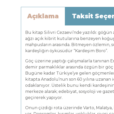
Açıklama
Taksit Seçe
Bu kitap Silivri Cezaevi’nde yazıldı: göğün
ağzı açık kibrit kutularına benzeyen koğuşl
mahpusların arasında. Bitmeyen özlemin, 
kardeşliğin öyküsüdür “Kardeşim Boro”.
Göç üzerine yaptığı çalışmalarla tanınan 
demir parmaklıklar arasında özgün bir göç r
Bugüne kadar Türkiye’ye gelen göçmenleri
kitapta Anadolu’nun son 60 yılına uzanan i
odaklanıyor. Üstelik bunu kendi kardeşinin
merkeze alarak; edebiyat, sosyoloji ve gazete
geçirerek yapıyor.
Onun çizdiği rota üzerinde Varto, Malatya,
var. Depremler, kırımlar, yokluklar, siyasi ç