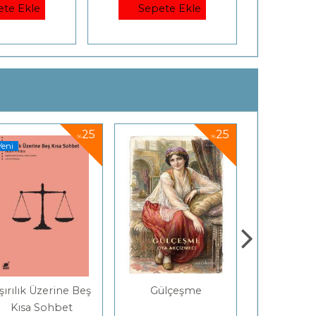
ete Ekle
Sepete Ekle
Se
25
25
%
%
Gülçeşme
Harflerin Gizi
DÜNYA
Bil