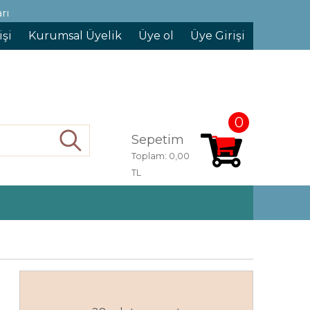
rı
işi
Kurumsal Üyelik
Üye ol
Üye Girişi
0
Sepetim
Ara
Toplam:
0,00
TL