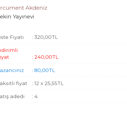
rcüment Akdeniz
ekin Yayınevi
iste Fiyatı
:
320
,00
TL
ndirimli
iyat
:
240
,00
TL
azancınız
:
80
,00
TL
aksitli fiyat
:
12 x
25
,55
TL
atış adedi
:
4