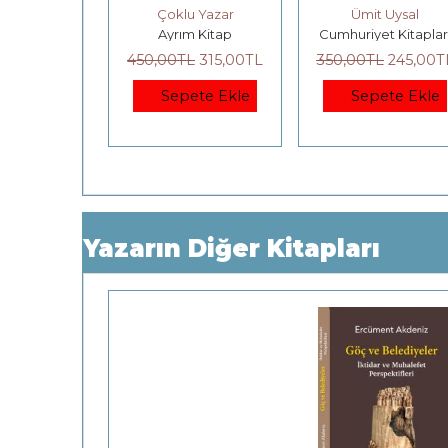
Cumhuriyet
klu Yazar
Ümit Uysal
David Lodge
rım Kitap
Cumhuriyet Kitapları
Ayrıntı Yayınlar
0
TL
315
,00
TL
350
,00
TL
245
,00
TL
500
,00
TL
375
,0
epete Ekle
Sepete Ekle
Sepete Ek
Yazarın Diğer Kitapları
25
%