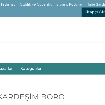
 Teslimat
Gizlilik ve Güvenlik
Sipariş Koşulları
İade Şartla
Kitapçı Gir
azarlar
Kategoriler
KARDEŞİM BORO