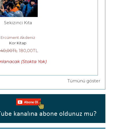
Sekizinci Kıta
Ercüment Akdeniz
Kor Kitap
240
,00
TL
180
,00
TL
mlanacak (Stokta Yok)
Tümünü göster