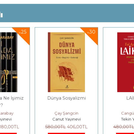
ı
25
30
%
%
a Ne İşimiz
Dünya Sosyalizmi
LAİ
r?
Karabay
Çay Şangcin
Cangü
ayınevi
Canut Yayınevi
Tekin 
180
,00
TL
580
,00
TL
406
,00
TL
480
,00
T