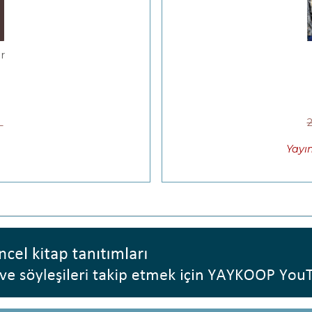
r
L
Yayı