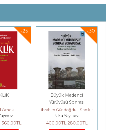
25
30
%
%
KLİK
Büyük Madenci
AYNA
Yürüyüşü Sonrası
Zonguldak
l Örnek
İbrahim Gündoğdu – Sadık Kılıç
Ahm
Yayınevi
Nika Yayınevi
Ayrı
L
360
,00
TL
400
,00
TL
280
,00
TL
600
,00
T