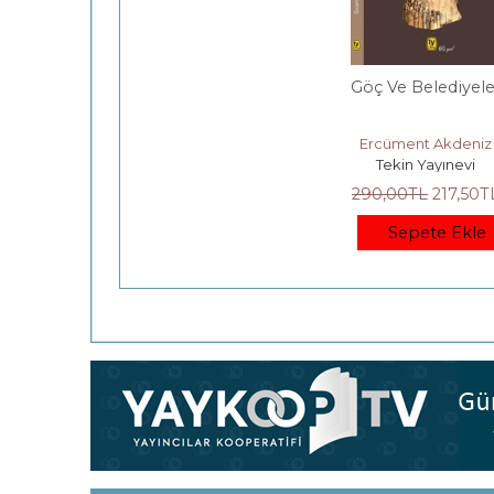
Göç Ve Belediyele
Ercüment Akdeniz
Tekin Yayınevi
290
,00
TL
217
,50
T
Sepete Ekle