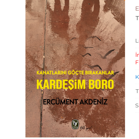
E
T
L
İ
F
K
T
S