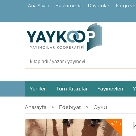
Ana Sayfa
Hakkımızda
Duyurular
Kargo ve
İletişim
Ortaklarımız
Yeniler
Tüm Kitaplar
Yayınevleri
Y
Anasayfa
>
Edebiyat
>
Öykü
25
%