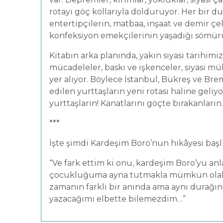
rotayı göç kollarıyla dolduruyor. Her bir du
entertipçilerin, matbaa, inşaat ve demir çeli
konfeksiyon emekçilerinin yaşadığı sömürü 
Kitabın arka planında, yakın siyasi tarihimi
mücadeleler, baskı ve işkenceler, siyasi mü
yer alıyor. Böylece İstanbul, Bükreş ve B
edilen yurttaşların yeni rotası haline geliyo
yurttaşların! Kanatlarını göçte bırakanların.
***
İşte şimdi Kardeşim Boro’nun hikâyesi başlı
“Ve fark ettim ki onu, kardeşim Boro’yu an
çocukluğuma ayna tutmakla mümkün olabil
zamanın farklı bir anında ama aynı durağın
yazacağımı elbette bilemezdim…”