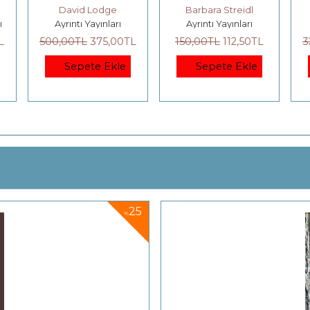
Barbara Streidl
Adam Phillips
ı
Ayrıntı Yayınları
Ayrıntı Yayınları
0
TL
150
,00
TL
112
,50
TL
320
,00
TL
240
,00
TL
le
Sepete Ekle
Sepete Ekle
25
%