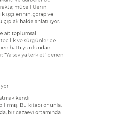
rakta; mücellitlerin,
k işçilerinin, çorap ve
çıplak halde anlatılıyor.
ze ait toplumsal
ltecilik ve sürgünler de
remen hattı yurdundan
r: “Ya sev ya terk et” denen
yor:
latmak kendi
irmiş. Bu kitabı onunla,
da, bir cezaevi ortamında