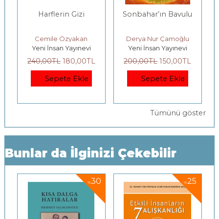
Harflerin Gizi
Sonbahar’ın Bavulu
Cemile Özyakan
Derya Nur Çamoğlu
Yeni İnsan Yayınevi
Yeni İnsan Yayınevi
240
,00
TL
180
,00
TL
200
,00
TL
150
,00
TL
Sepete Ekle
Sepete Ekle
Tümünü göster
Bunlar da İlginizi Çekebilir
5
30
25
%
%