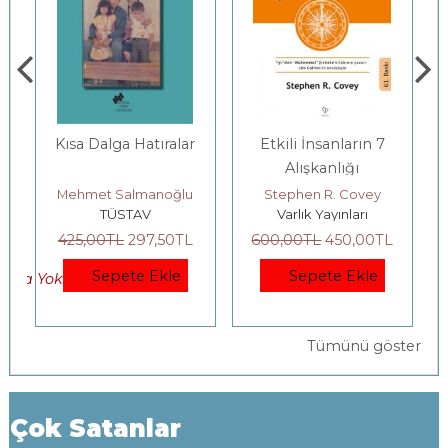
Kısa Dalga Hatıralar
Etkili İnsanların 7
Alışkanlığı
Mehmet Salmanoğlu
Stephen R. Covey
TÜSTAV
Varlık Yayınları
425
,00
TL
297
,50
TL
600
,00
TL
450
,00
TL
Sepete Ekle
Sepete Ekle
okta Yok)
Tümünü göster
Çok Satanlar