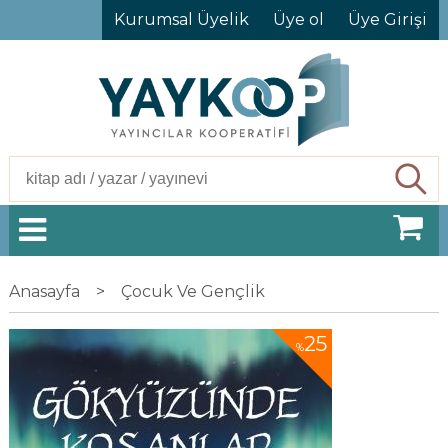
Kurumsal Üyelik
Üye ol
Üye Girişi
Ara
Anasayfa
>
Çocuk Ve Gençlik
25
%