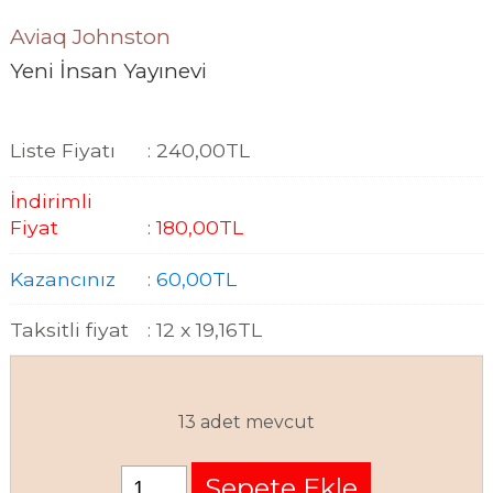
Aviaq Johnston
Yeni İnsan Yayınevi
Liste Fiyatı
:
240
,00
TL
İndirimli
Fiyat
:
180
,00
TL
Kazancınız
:
60
,00
TL
Taksitli fiyat
:
12 x
19
,16
TL
13 adet mevcut
Sepete Ekle