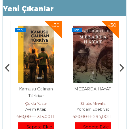
Yeni Çıkanlar
0
30
30
%
%
Yeni
Yeni
Kamusu Çalınan
MEZARDA HAYAT
Türkiye
 Gutman, Al Hammond, Robert Kates, Rob Swart
Çoklu Yazar
Stratis Mirivilis
Ayrım Kitap
Yordam Edebiyat
450
,00
TL
315
,00
TL
420
,00
TL
294
,00
TL
Sepete Ekle
Sepete Ekle