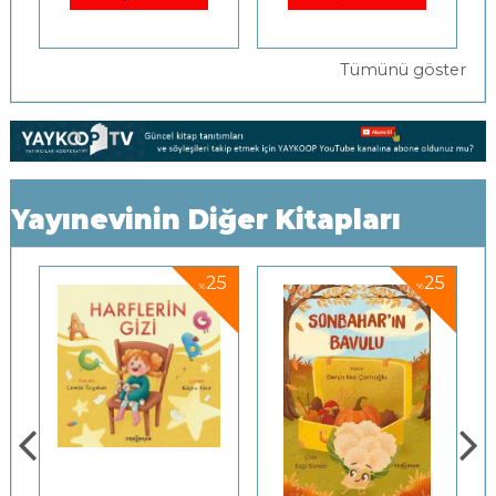
Tümünü göster
Yayınevinin Diğer Kitapları
5
25
25
%
%