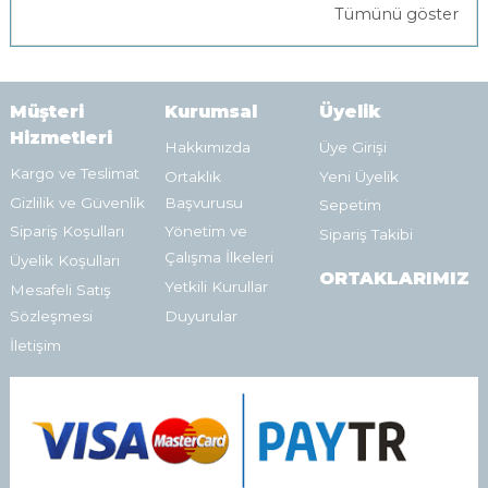
Tümünü göster
Müşteri
Kurumsal
Üyelik
Hizmetleri
Hakkımızda
Üye Girişi
Kargo ve Teslimat
Ortaklık
Yeni Üyelik
Gizlilik ve Güvenlik
Başvurusu
Sepetim
Sipariş Koşulları
Yönetim ve
Sipariş Takibi
Çalışma İlkeleri
Üyelik Koşulları
ORTAKLARIMIZ
Yetkili Kurullar
Mesafeli Satış
Sözleşmesi
Duyurular
İletişim