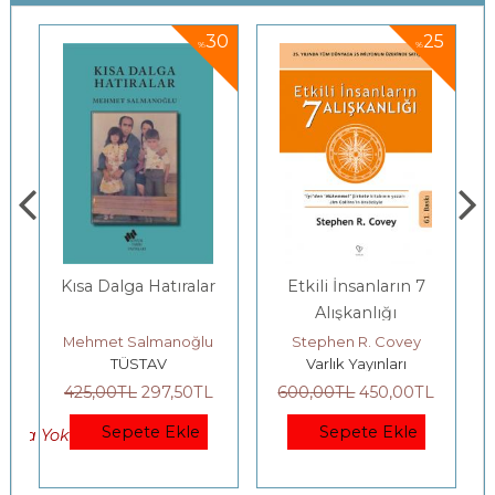
5
30
25
%
%
Kısa Dalga Hatıralar
Etkili İnsanların 7
Alışkanlığı
Mehmet Salmanoğlu
Stephen R. Covey
TÜSTAV
Varlık Yayınları
425
,00
TL
297
,50
TL
600
,00
TL
450
,00
TL
Sepete Ekle
Sepete Ekle
okta Yok)