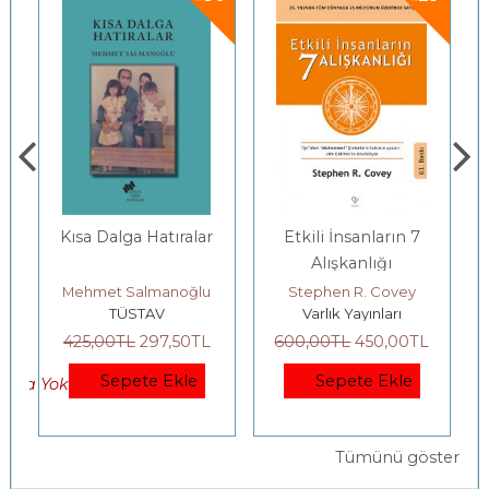
Kısa Dalga Hatıralar
Etkili İnsanların 7
Alışkanlığı
Mehmet Salmanoğlu
Stephen R. Covey
TÜSTAV
Varlık Yayınları
425
,00
TL
297
,50
TL
600
,00
TL
450
,00
TL
Sepete Ekle
Sepete Ekle
okta Yok)
Tümünü göster