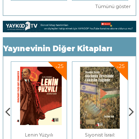
Tümünü göster
Yayınevinin Diğer Kitapları
5
25
25
%
%
-
Lenin Yüzyılı
Siyonist İsrail: