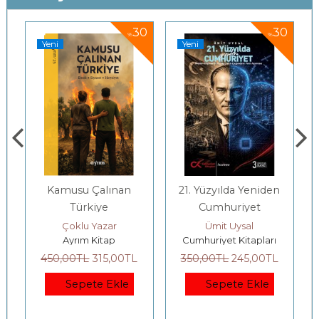
30
30
%
%
Yeni
Yeni
Kamusu Çalınan
21. Yüzyılda Yeniden
Türkiye
Cumhuriyet
Çoklu Yazar
Ümit Uysal
Ayrım Kitap
Cumhuriyet Kitapları
450
,00
TL
315
,00
TL
350
,00
TL
245
,00
TL
5
Sepete Ekle
Sepete Ekle