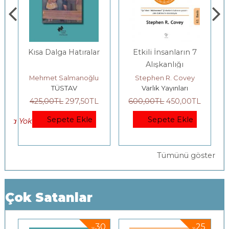
Kısa Dalga Hatıralar
Etkili İnsanların 7
Alışkanlığı
Mehmet Salmanoğlu
Stephen R. Covey
TÜSTAV
Varlık Yayınları
425
,00
TL
297
,50
TL
600
,00
TL
450
,00
TL
Sepete Ekle
Sepete Ekle
okta Yok)
Tümünü göster
Çok Satanlar
5
30
25
%
%