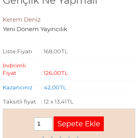
Gençlik Ne Yapmalı
Kerem Deniz
Yeni Dönem Yayıncılık
Liste Fiyatı
:
168
,00
TL
İndirimli
Fiyat
:
126
,00
TL
Kazancınız
:
42
,00
TL
Taksitli fiyat
:
12 x
13
,41
TL
Sepete Ekle