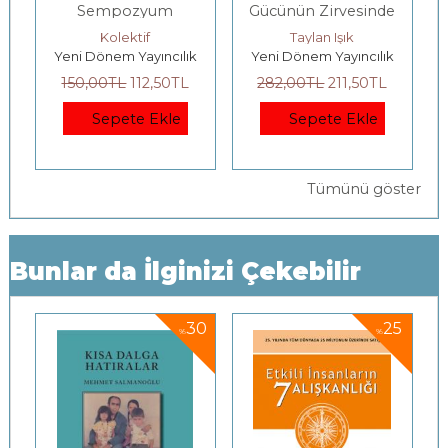
Sempozyum
Gücünün Zirvesinde
Çöküşün Eşiğinde
Kolektif
Taylan Işık
Yeni Dönem Yayıncılık
Yeni Dönem Yayıncılık
150
,00
TL
112
,50
TL
282
,00
TL
211
,50
TL
Sepete Ekle
Sepete Ekle
Tümünü göster
Bunlar da İlginizi Çekebilir
5
30
25
%
%