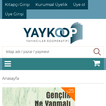
Kitapçı Girişi
Kurumsal Üyelik
Üye ol
Üye Girişi
Ara
Anasayfa
25
%