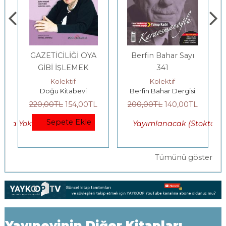
GAZETİCİLİĞİ OYA
Berfin Bahar Sayı
GİBİ İŞLEMEK
341
Kolektif
Kolektif
Doğu Kitabevi
Berfin Bahar Dergisi
220
,00
TL
154
,00
TL
200
,00
TL
140
,00
TL
Sepete Ekle
okta Yok)
Yayımlanacak (Stokta Yo
Tümünü göster
Yayınevinin Diğer Kitapları