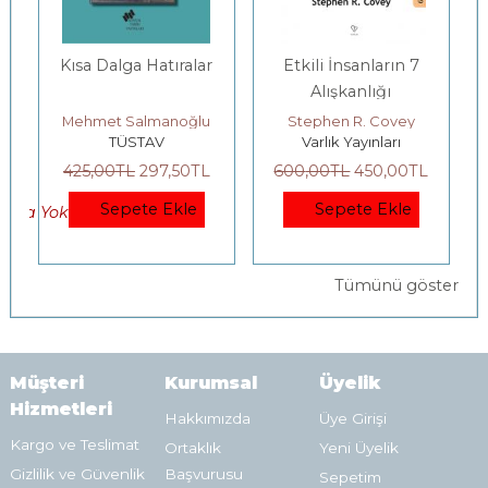
Kısa Dalga Hatıralar
Etkili İnsanların 7
Alışkanlığı
Mehmet Salmanoğlu
Stephen R. Covey
TÜSTAV
Varlık Yayınları
425
,00
TL
297
,50
TL
600
,00
TL
450
,00
TL
Sepete Ekle
Sepete Ekle
okta Yok)
Tümünü göster
Müşteri
Kurumsal
Üyelik
Hizmetleri
Hakkımızda
Üye Girişi
Kargo ve Teslimat
Ortaklık
Yeni Üyelik
Gizlilik ve Güvenlik
Başvurusu
Sepetim