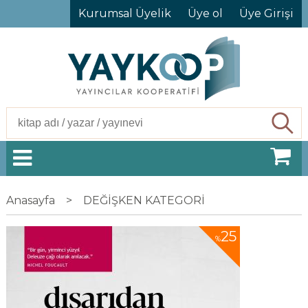
Kurumsal Üyelik
Üye ol
Üye Girişi
Ara
Anasayfa
>
DEĞİŞKEN KATEGORİ
25
%