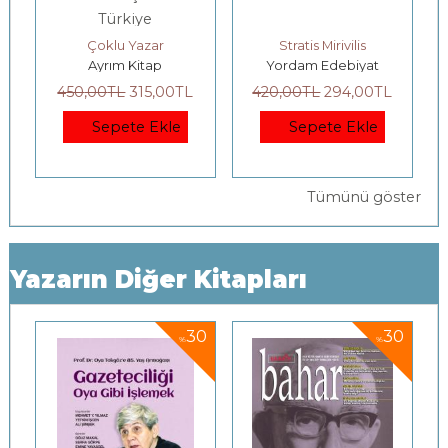
Türkiye
 Gutman, Al Hammond, Robert Kates, Rob Swart
Çoklu Yazar
Stratis Mirivilis
Ayrım Kitap
Yordam Edebiyat
450
,00
TL
315
,00
TL
420
,00
TL
294
,00
TL
Sepete Ekle
Sepete Ekle
Tümünü göster
Yazarın Diğer Kitapları
5
30
30
%
%