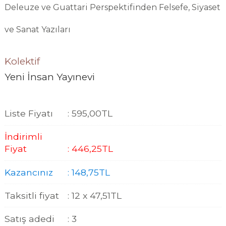
Deleuze ve Guattari Perspektifinden Felsefe, Siyaset
ve Sanat Yazıları
Kolektif
Yeni İnsan Yayınevi
Liste Fiyatı
:
595
,00
TL
İndirimli
Fiyat
:
446
,25
TL
Kazancınız
:
148
,75
TL
Taksitli fiyat
:
12 x
47
,51
TL
Satış adedi
:
3