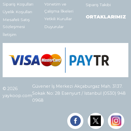
Sipariş Koşulları
Yönetim ve
Sipariş Takibi
Çalışma İlkeleri
Üyelik Koşulları
ORTAKLARIMIZ
Yetkili Kurullar
Mesafeli Satış
Sözleşmesi
Duyurular
İletişim
Güvener İş Merkezi Akçaburgaz Mah. 3137.
© 2026
Sokak No: 28 Esenyurt / İstanbul (0530) 948
yaykoop.com
0968