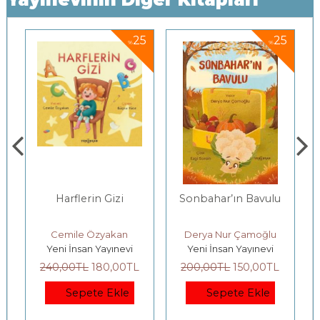
5
25
25
%
%
Harflerin Gizi
Sonbahar’ın Bavulu
Cemile Özyakan
Derya Nur Çamoğlu
Yeni İnsan Yayınevi
Yeni İnsan Yayınevi
240
,00
TL
180
,00
TL
200
,00
TL
150
,00
TL
Sepete Ekle
Sepete Ekle