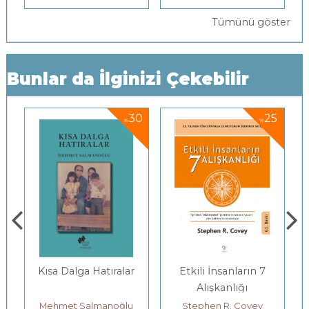
Tümünü göster
Bunlar da İlginizi Çekebilir
5
30
25
%
%
Kısa Dalga Hatıralar
Etkili İnsanların 7
Alışkanlığı
Mehmet Salmanoğlu
Stephen R. Covey