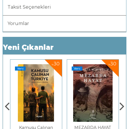
Taksit Seçenekleri
Yorumlar
Yeni Çıkanlar
0
30
30
%
%
Yeni
Yeni
Kamusu Çalınan
MEZARDA HAYAT