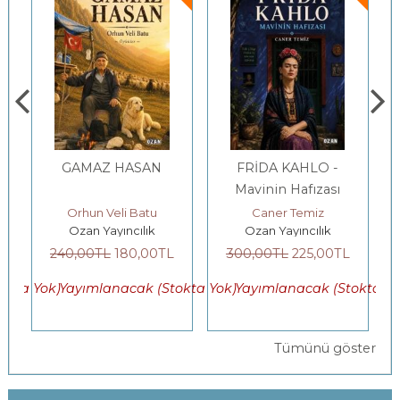
GAMAZ HASAN
FRİDA KAHLO -
Mavinin Hafızası
Orhun Veli Batu
Caner Temiz
Ozan Yayıncılık
Ozan Yayıncılık
240
,00
TL
180
,00
TL
300
,00
TL
225
,00
TL
okta Yok)
Yayımlanacak (Stokta Yok)
Yayımlanacak (Stokta Yo
Tümünü göster