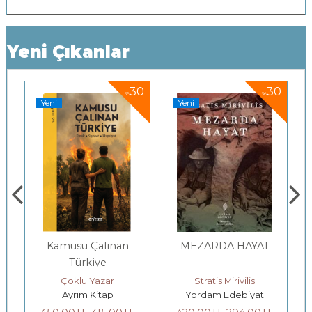
Yeni Çıkanlar
0
30
30
%
%
Yeni
Yeni
Kamusu Çalınan
MEZARDA HAYAT
Türkiye
 Gutman, Al Hammond, Robert Kates, Rob Swart
Çoklu Yazar
Stratis Mirivilis
Ayrım Kitap
Yordam Edebiyat