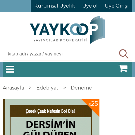
Kurumsal Üyelik
Üye ol
Üye Girişi
Ara
Anasayfa
>
Edebiyat
>
Deneme
25
%