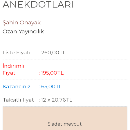
ANEKDOTLARI
Şahin Önayak
Ozan Yayıncılık
Liste Fiyatı
:
260
,00
TL
İndirimli
Fiyat
:
195
,00
TL
Kazancınız
:
65
,00
TL
Taksitli fiyat
:
12 x
20
,76
TL
5 adet mevcut