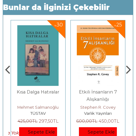
Bunlar da İlginizi Çekebilir
5
30
25
%
%
Kısa Dalga Hatıralar
Etkili İnsanların 7
Alışkanlığı
Mehmet Salmanoğlu
Stephen R. Covey
TÜSTAV
Varlık Yayınları
425
,00
TL
297
,50
TL
600
,00
TL
450
,00
TL
Sepete Ekle
Sepete Ekle
okta Yok)