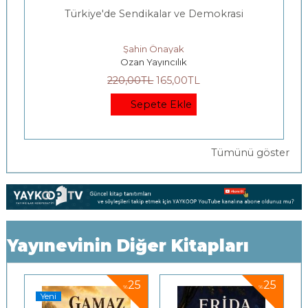
Türkiye'de Sendikalar ve Demokrasi
Şahin Önayak
Ozan Yayıncılık
220
,00
TL
165
,00
TL
Sepete Ekle
Tümünü göster
Yayınevinin Diğer Kitapları
5
25
25
%
%
Yeni