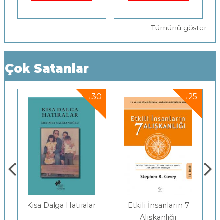
Tümünü göster
Çok Satanlar
5
30
25
%
%
Kısa Dalga Hatıralar
Etkili İnsanların 7
Alışkanlığı