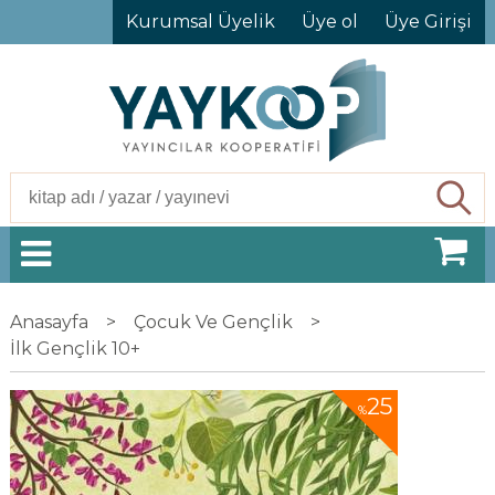
Kurumsal Üyelik
Üye ol
Üye Girişi
Ara
Anasayfa
>
Çocuk Ve Gençlik
>
İlk Gençlik 10+
25
%