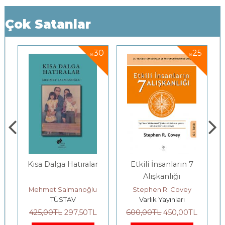
Çok Satanlar
5
30
25
%
%
Kısa Dalga Hatıralar
Etkili İnsanların 7
Alışkanlığı
Mehmet Salmanoğlu
Stephen R. Covey
TÜSTAV
Varlık Yayınları
425
,00
TL
297
,50
TL
600
,00
TL
450
,00
TL