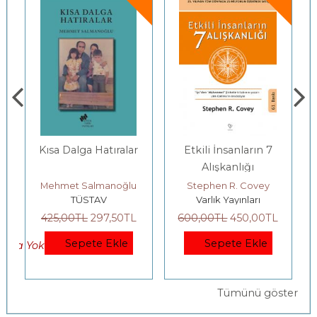
Kısa Dalga Hatıralar
Etkili İnsanların 7
Ge
Alışkanlığı
Mehmet Salmanoğlu
Stephen R. Covey
TÜSTAV
Varlık Yayınları
425
,00
TL
297
,50
TL
600
,00
TL
450
,00
TL
2
Sepete Ekle
Sepete Ekle
ta Yok)
Tümünü göster