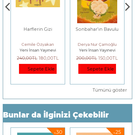
Harflerin Gizi
Sonbahar’ın Bavulu
Cemile Özyakan
Derya Nur Çamoğlu
Yeni İnsan Yayınevi
Yeni İnsan Yayınevi
Y
240
,00
TL
180
,00
TL
200
,00
TL
150
,00
TL
2
Sepete Ekle
Sepete Ekle
Tümünü göster
Bunlar da İlginizi Çekebilir
30
25
%
%