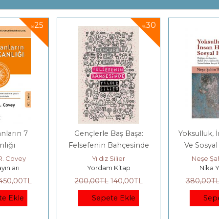
30
30
%
%
Baş Başa:
Yoksulluk, İnsan Hakları
Saray 
Bahçesinde
Ve Sosyal Hizmetler
Silier
Neşe Şahin Taşğın
Mari
 Kitap
Nika Yayınevi
E Yay
140
,00
TL
380
,00
TL
266
,00
TL
425
,00
T
te Ekle
Sepete Ekle
Sep