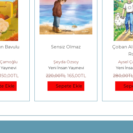
 Olmaz
Çoban Ali ve Robot
Etik Ya
Robi
Pazar
Özsoy
Aysel Çavuşoğlu
Ayşegül B
 Yayınevi
Yeni İnsan Yayınevi
Yeni İnsa
165
,00
TL
280
,00
TL
210
,00
TL
560
,00
TL
te Ekle
Sepete Ekle
Sep