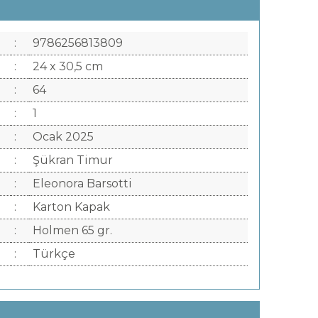
:
9786256813809
:
24 x 30,5 cm
:
64
:
1
:
Ocak 2025
:
Şükran Timur
:
Eleonora Barsotti
:
Karton Kapak
:
Holmen 65 gr.
:
Türkçe