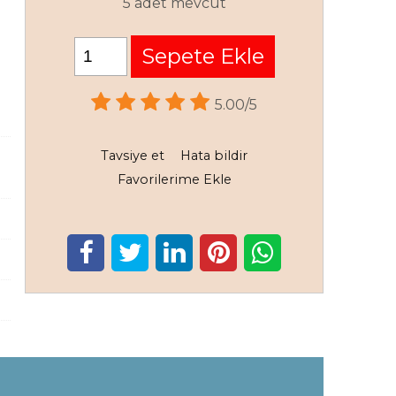
5 adet mevcut
Sepete Ekle
5.00/5
Tavsiye et
Hata bildir
Favorilerime Ekle