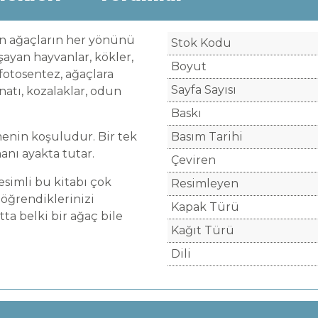
en ağaçların her yönünü
Stok Kodu
şayan hayvanlar, kökler,
Boyut
 fotosentez, ağaçlara
Sayfa Sayısı
natı, kozalaklar, odun
Baskı
menin koşuludur. Bir tek
Basım Tarihi
anı ayakta tutar.
Çeviren
esimli bu kitabı çok
Resimleyen
 öğrendiklerinizi
Kapak Türü
a belki bir ağaç bile
Kağıt Türü
Dili