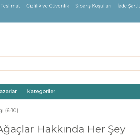
 Teslimat
Gizlilik ve Güvenlik
Sipariş Koşulları
İade Şartla
azarlar
Kategoriler
ı (6-10)
Ağaçlar Hakkında Her Şey