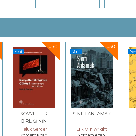
30
30
25
%
%
Yeni
Yeni
SINIFI ANLAMAK
Terapi
Erik Olin Wright
David Lodge
Yordam Kitap
Ayrıntı Yayınları