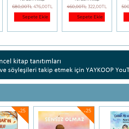
L
460
,00
TL
322
,00
TL
500
,00
TL
375
,00
TL
Sepete Ekle
Sepete Ekle
25
25
%
%