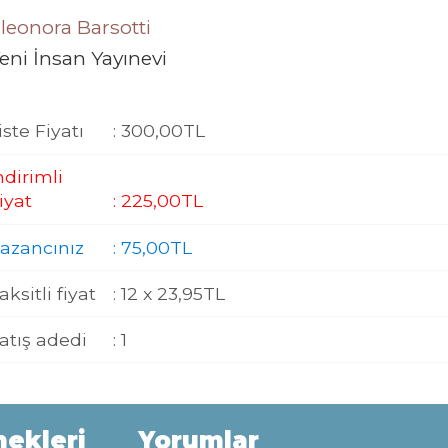
leonora Barsotti
eni İnsan Yayınevi
iste Fiyatı
:
300
,00
TL
ndirimli
iyat
:
225
,00
TL
azancınız
:
75
,00
TL
aksitli fiyat
:
12 x
23
,95
TL
atış adedi
:
1
nekleri
Yorumlar