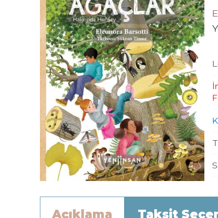
E
Y
L
İ
F
K
T
S
Açıklama
Taksit Seçe