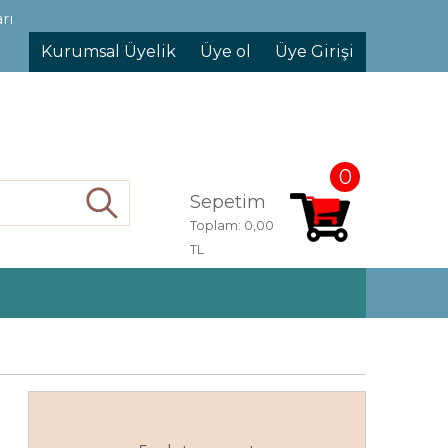
rı
Kurumsal Üyelik
Üye ol
Üye Girişi
0
Sepetim
Ara
Toplam:
0,00
TL