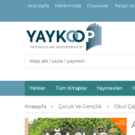
Ana Sayfa
Hakkımızda
Duyurular
Kargo ve
İletişim
Ortaklarımız
Yeniler
Tüm Kitaplar
Yayınevleri
Y
Anasayfa
>
Çocuk Ve Gençlik
>
Okul Çağ
25
%