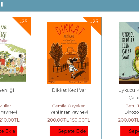
ı
25
25
%
%
enliği
Dikkat Kedi Var
Uykucu Ke
Çala
Muller
Cemile Özyakan
Betül 
 Yayınevi
Yeni İnsan Yayınevi
Dinozo
210
,00
TL
200
,00
TL
150
,00
TL
200
,00
T
te Ekle
Sepete Ekle
Sep