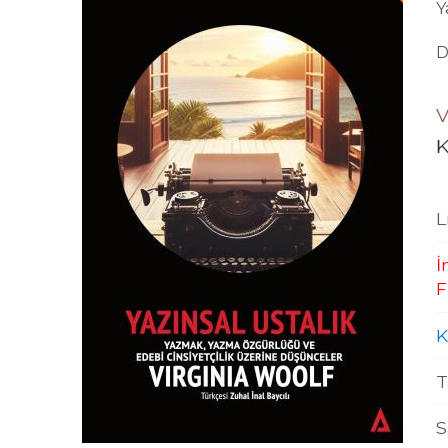
Y
D
V
K
L
İ
F
K
T
S