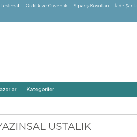
 Teslimat
Gizlilik ve Güvenlik
Sipariş Koşulları
İade Şartla
azarlar
Kategoriler
YAZINSAL USTALIK