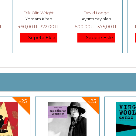
Erik Olin Wright
David Lodge
Yordam Kitap
Ayrıntı Yayınları
L
460
,00
TL
322
,00
TL
500
,00
TL
375
,00
TL
Sepete Ekle
Sepete Ekle
25
25
%
%