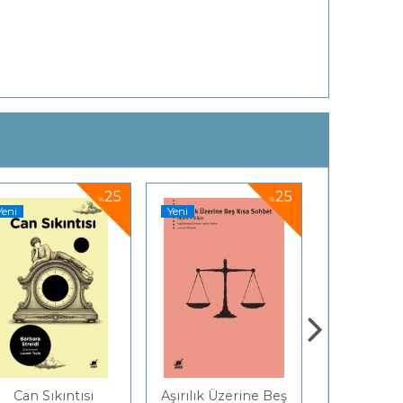
25
25
%
%
Yeni
Yeni
Can Sıkıntısı
Aşırılık Üzerine Beş
Gülç