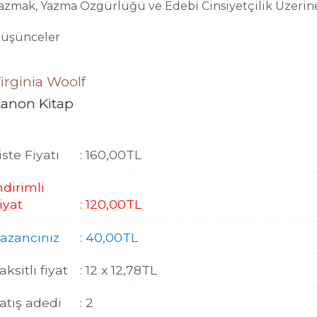
azmak, Yazma Özgürlüğü ve Edebi Cinsiyetçilik Üzerin
üşünceler
irginia Woolf
anon Kitap
iste Fiyatı
:
160
,00
TL
ndirimli
iyat
:
120
,00
TL
azancınız
:
40
,00
TL
aksitli fiyat
:
12 x
12
,78
TL
atış adedi
:
2