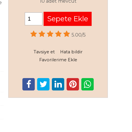
10 adet mevcut
e
Sepete Ekle
5.00/5
Tavsiye et
Hata bildir
Favorilerime Ekle