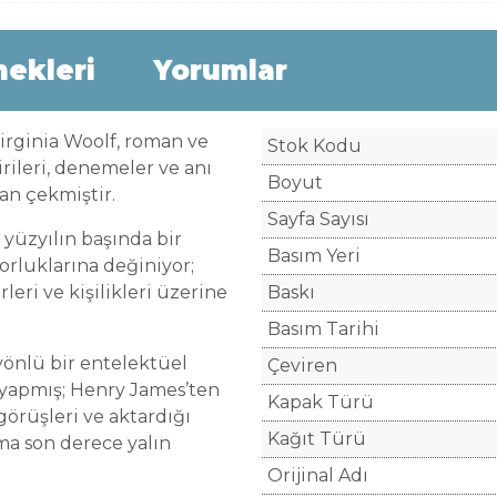
nekleri
Yorumlar
irginia Woolf, roman ve
Stok Kodu
rileri, denemeler ve anı
Boyut
man çekmiştir.
Sayfa Sayısı
 yüzyılın başında bir
Basım Yeri
orluklarına değiniyor;
leri ve kişilikleri üzerine
Baskı
Basım Tarihi
 yönlü bir entelektüel
Çeviren
 yapmış; Henry James’ten
Kapak Türü
 görüşleri ve aktardığı
Kağıt Türü
ama son derece yalın
Orijinal Adı