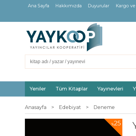
Ana Sayfa
Hakkımızda
Duyurular
Kargo ve
İletişim
Ortaklarımız
Yeniler
Tüm Kitaplar
Yayınevleri
Y
Anasayfa
>
Edebiyat
>
Deneme
25
%