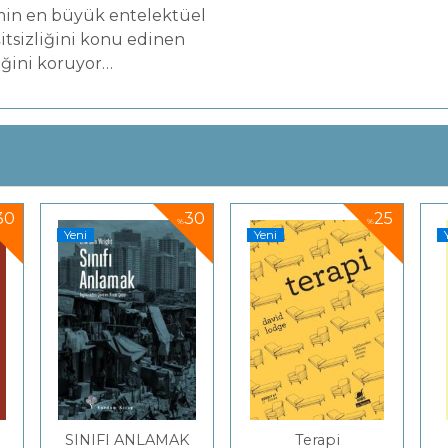
min en büyük entelektüel
şitsizliğini konu edinen
iğini koruyor…
30
30
25
%
%
Yeni
Yeni
SINIFI ANLAMAK
Terapi