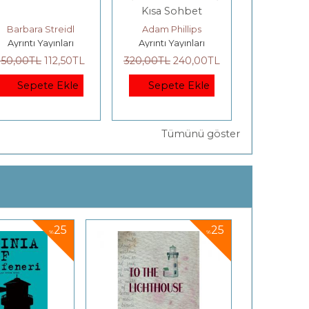
Kısa Sohbet
Barbara Streidl
Adam Phillips
Oya Akç
Ayrıntı Yayınları
Ayrıntı Yayınları
Yeni İnsan
150
,00
TL
112
,50
TL
320
,00
TL
240
,00
TL
300
,00
TL
Sepete Ekle
Sepete Ekle
Sepet
Tümünü göster
25
25
%
%