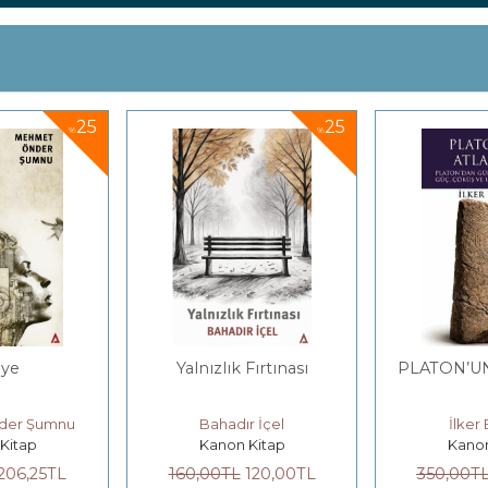
25
25
%
%
aye
Yalnızlık Fırtınası
PLATON’UN
der Şumnu
Bahadır İçel
İlker
Kitap
Kanon Kitap
Kanon
206
,25
TL
160
,00
TL
120
,00
TL
350
,00
T