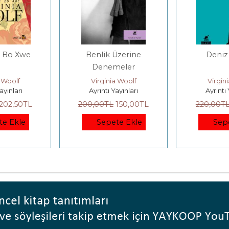
i Bo Xwe
Benlik Üzerine
Deniz
Denemeler
a Woolf
Virginia Woolf
Virgin
ayınları
Ayrıntı Yayınları
Ayrıntı 
202
,50
TL
200
,00
TL
150
,00
TL
220
,00
T
te Ekle
Sepete Ekle
Sep