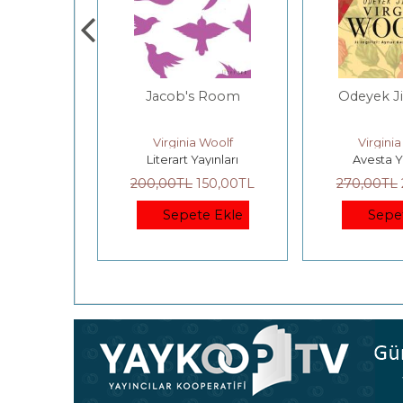
 House
Jacob's Room
Odeyek J
Woolf
Virginia Woolf
Virgini
yınları
Literart Yayınları
Avesta Y
93
,75
TL
200
,00
TL
150
,00
TL
270
,00
TL
e Ekle
Sepete Ekle
Sepe