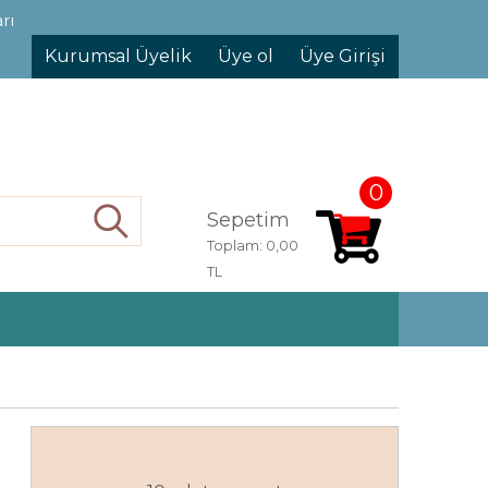
rı
Kurumsal Üyelik
Üye ol
Üye Girişi
0
Sepetim
Ara
Toplam:
0,00
TL