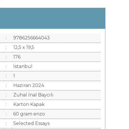
:
9786256664043
:
12,5 x 19,5
:
176
:
İstanbul
:
1
:
Haziran 2024
:
Zuhal İnal Baycılı
:
Karton Kapak
:
60 gram enzo
:
Selected Essays