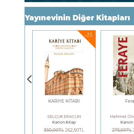
Yayınevinin Diğer Kitapları
25
%
ALE
KARİYE KİTABI
Fer
ıldız
SELÇUK ERACUN
Mehmet Ön
itap
Kanon Kitap
Kanon 
0
TL
350
,00
TL
262
,50
TL
275
,00
TL