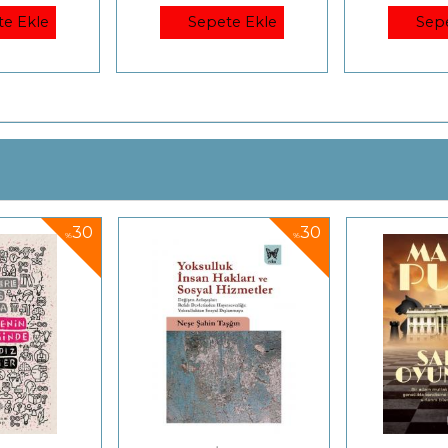
te Ekle
Sepete Ekle
Sep
30
30
%
%