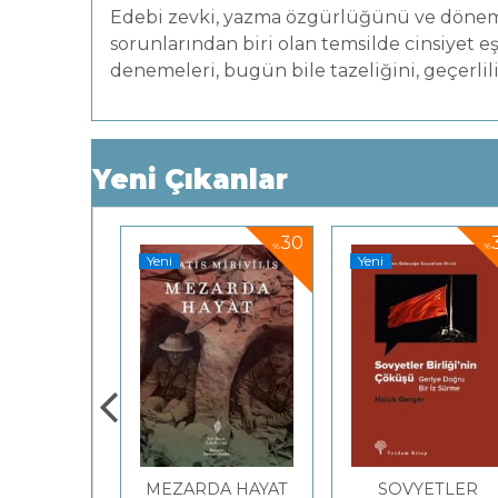
Edebi zevki, yazma özgürlüğünü ve döne
sorunlarından biri olan temsilde cinsiyet e
denemeleri, bugün bile tazeliğini, geçerlil
Yeni Çıkanlar
30
30
%
%
%
Yeni
Yeni
 Çalınan
MEZARDA HAYAT
SOVYETLER