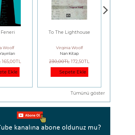
 Feneri
To The Lighthouse
Mrs. 
ia Woolf
Virginia Woolf
Virgi
Yayınları
Nan Kitap
Nan
L
165
,00
TL
230
,00
TL
172
,50
TL
170
,00
ete Ekle
Sepete Ekle
Se
Tümünü göster