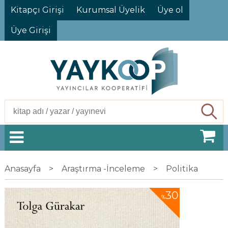
Kitapçı Girişi
Kurumsal Üyelik
Üye ol
Üye Girişi
Ara
Anasayfa
>
Araştırma -İnceleme
>
Politika
30
%