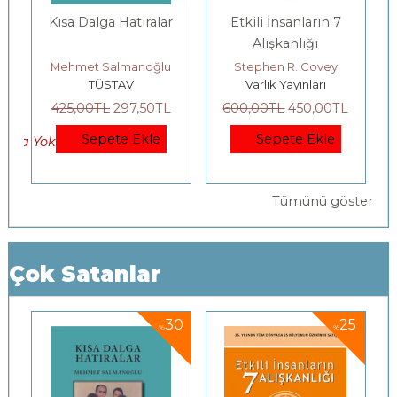
r
Etkili İnsanların 7
Gençlerle Baş Başa:
Alışkanlığı
Felsefenin
Bahçesinde
u
Stephen R. Covey
Yıldız Silier
Varlık Yayınları
Yordam Kitap
L
600
,00
TL
450
,00
TL
200
,00
TL
140
,00
TL
Sepete Ekle
Sepete Ekle
Tümünü göster
Çok Satanlar
30
25
%
%
%