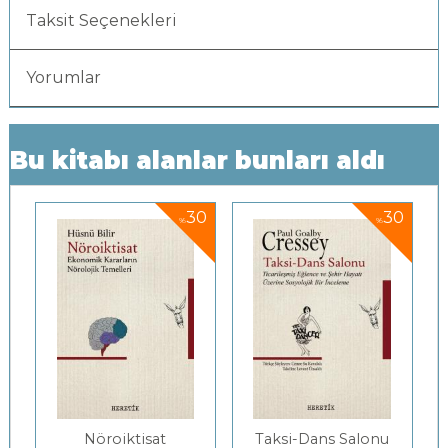
Taksit Seçenekleri
Yorumlar
Bu kitabı alanlar bunları aldı
0
30
30
%
%
Nöroiktisat
Taksi-Dans Salonu