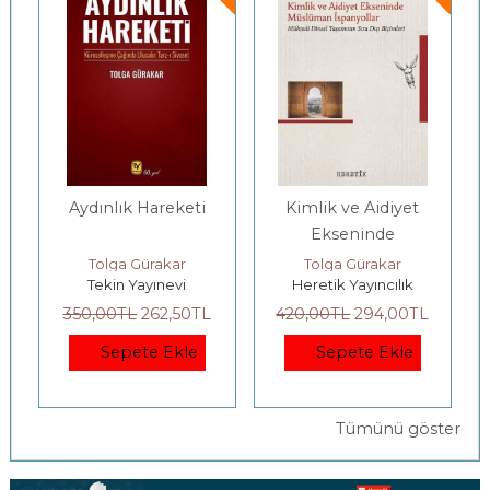
Aydınlık Hareketi
Kimlik ve Aidiyet
Ekseninde
Müslüman
Tolga Gürakar
Tolga Gürakar
Tekin Yayınevi
Heretik Yayıncılık
İspanyollar
350
,00
TL
262
,50
TL
420
,00
TL
294
,00
TL
Sepete Ekle
Sepete Ekle
Tümünü göster