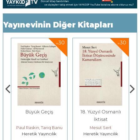
Yayınevinin Diğer Kitapları
0
30
30
%
%
18. Yüzyıl Osmanlı
Tefecinin Defteri
İktisat
Gayyadır,
Düşüncesinde
Düşmeyegör !
nuri, Gilberto Gallopin, Pablo Gutman, Al Hammond, Robert Kates, Rob
Mesut Sert
Miraçhan Yılmaz
Heretik Yayıncılık
Heretik Yayıncılık
Kameralizm