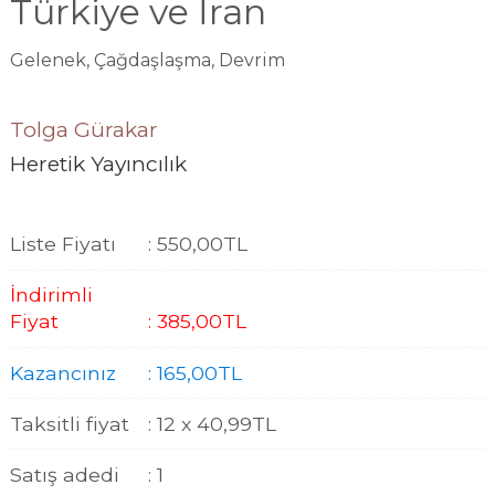
Türkiye ve İran
Gelenek, Çağdaşlaşma, Devrim
Tolga Gürakar
Heretik Yayıncılık
Liste Fiyatı
:
550
,00
TL
İndirimli
Fiyat
:
385
,00
TL
Kazancınız
:
165
,00
TL
Taksitli fiyat
:
12 x
40
,99
TL
Satış adedi
:
1