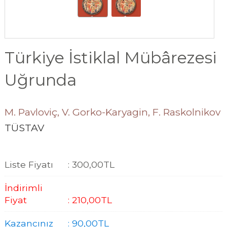
Türkiye İstiklal Mübârezesi
Uğrunda
M. Pavloviç, V. Gorko-Karyagin, F. Raskolnikov
TÜSTAV
Liste Fiyatı
:
300
,00
TL
İndirimli
Fiyat
:
210
,00
TL
Kazancınız
:
90
,00
TL