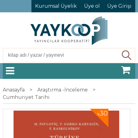
Kurumsal Üyelik
Üye ol
Üye Girişi
Ara
Anasayfa
>
Araştırma -İnceleme
>
Cumhuriyet Tarihi
30
%