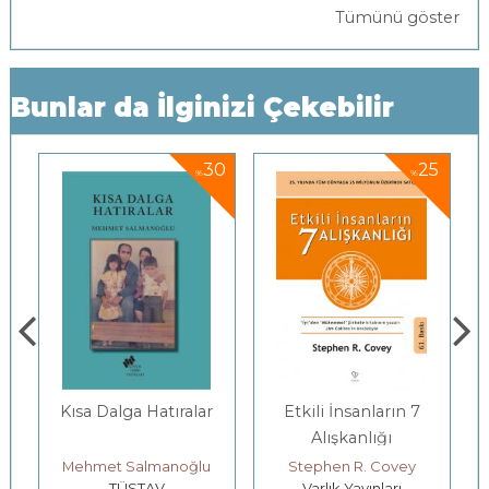
Tümünü göster
Bunlar da İlginizi Çekebilir
5
30
25
%
%
Kısa Dalga Hatıralar
Etkili İnsanların 7
Alışkanlığı
Mehmet Salmanoğlu
Stephen R. Covey
TÜSTAV
Varlık Yayınları