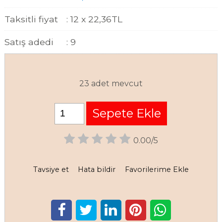
Taksitli fiyat
:
12 x
22
,36
TL
Satış adedi
:
9
23 adet mevcut
Sepete Ekle
0.00/5
Tavsiye et
Hata bildir
Favorilerime Ekle