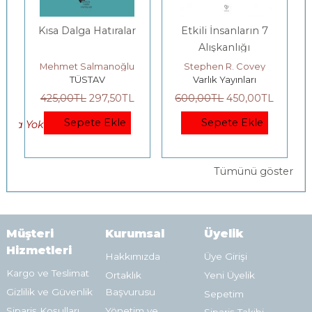
Kısa Dalga Hatıralar
Etkili İnsanların 7
Alışkanlığı
Mehmet Salmanoğlu
Stephen R. Covey
TÜSTAV
Varlık Yayınları
425
,00
TL
297
,50
TL
600
,00
TL
450
,00
TL
Sepete Ekle
Sepete Ekle
okta Yok)
Tümünü göster
Müşteri
Kurumsal
Üyelik
Hizmetleri
Hakkımızda
Üye Girişi
Kargo ve Teslimat
Ortaklık
Yeni Üyelik
Gizlilik ve Güvenlik
Başvurusu
Sepetim
Sipariş Koşulları
Yönetim ve