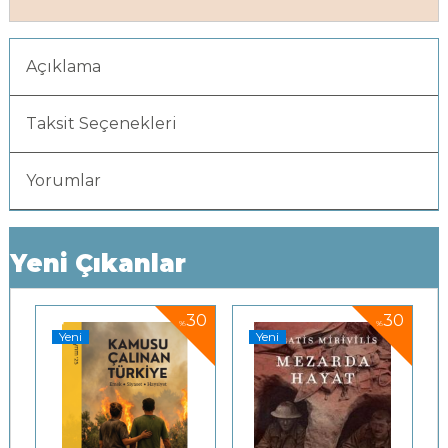
Açıklama
Taksit Seçenekleri
Yorumlar
Yeni Çıkanlar
0
30
30
%
%
Yeni
Yeni