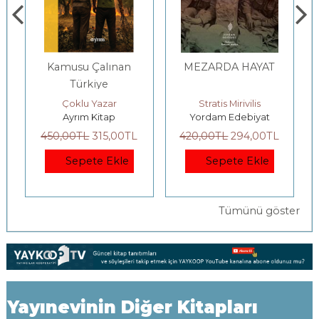
Kamusu Çalınan
MEZARDA HAYAT
Türkiye
 Gutman, Al Hammond, Robert Kates, Rob Swart
Çoklu Yazar
Stratis Mirivilis
Ayrım Kitap
Yordam Edebiyat
450
,00
TL
315
,00
TL
420
,00
TL
294
,00
TL
Sepete Ekle
Sepete Ekle
Tümünü göster
Yayınevinin Diğer Kitapları