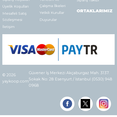
Sipariş Takibi
Çalışma İlkeleri
Üyelik Koşulları
ORTAKLARIMIZ
Yetkili Kurullar
Mesafeli Satış
Sözleşmesi
Duyurular
İletişim
Güvener İş Merkezi Akçaburgaz Mah. 3137.
© 2026
Sokak No: 28 Esenyurt / İstanbul (0530) 948
yaykoop.com
0968