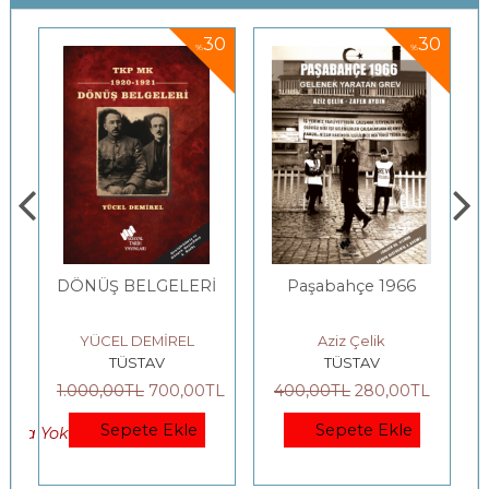
5
30
30
%
%
DÖNÜŞ BELGELERİ
Paşabahçe 1966
-
YÜCEL DEMİREL
Aziz Çelik
TÜSTAV
TÜSTAV
L
1.000
,00
TL
700
,00
TL
400
,00
TL
280
,00
TL
Sepete Ekle
Sepete Ekle
okta Yok)