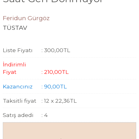
Feridun Gürgöz
TÜSTAV
Liste Fiyatı
:
300
,00
TL
İndirimli
Fiyat
:
210
,00
TL
Kazancınız
:
90
,00
TL
Taksitli fiyat
:
12 x
22
,36
TL
Satış adedi
:
4