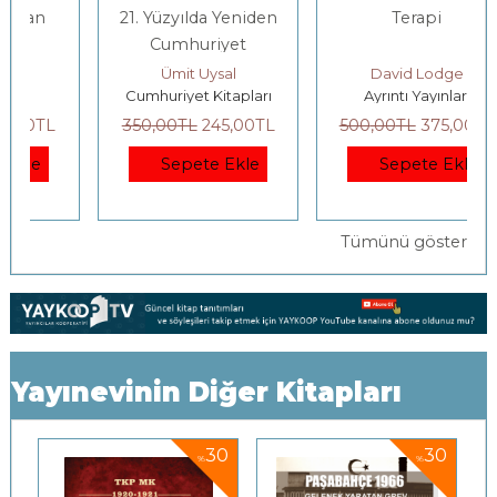
21. Yüzyılda Yeniden
Terapi
Cumhuriyet
tes, Rob Swart
Ümit Uysal
David Lodge
Cumhuriyet Kitapları
Ayrıntı Yayınları
350
,00
TL
245
,00
TL
500
,00
TL
375
,00
TL
Sepete Ekle
Sepete Ekle
Tümünü göster
Yayınevinin Diğer Kitapları
0
30
30
%
%