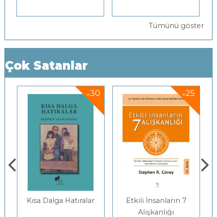
Tümünü göster
Çok Satanlar
0
25
30
%
%
Etkili İnsanların 7
Gençlerle Baş Başa:
Alışkanlığı
Felsefenin