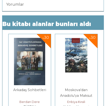
Yorumlar
Bu kitabı alanlar bunları aldı
0
30
30
%
%
Arkadaş Sohbetleri
Moskova'dan
Anadolu'ya Maksut
ve Mustafa Suphi
Berdan Dere
Enbiya Kırali