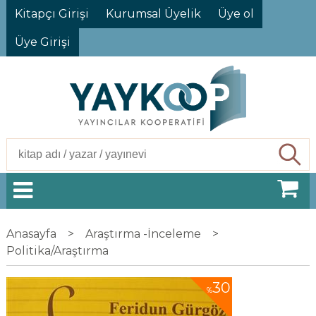
Kitapçı Girişi
Kurumsal Üyelik
Üye ol
Üye Girişi
Ara
Anasayfa
>
Araştırma -İnceleme
>
Politika/Araştırma
30
%