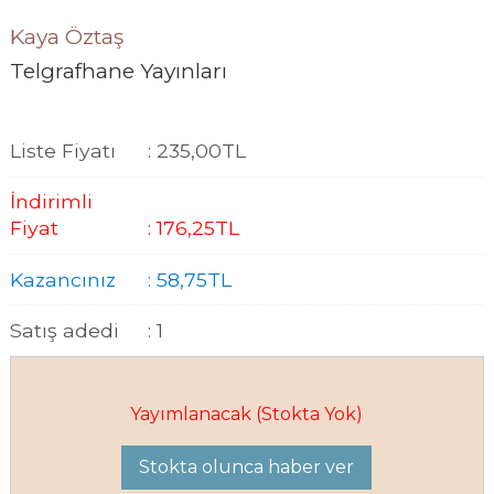
Kaya Öztaş
Telgrafhane Yayınları
Liste Fiyatı
:
235
,00
TL
İndirimli
Fiyat
:
176
,25
TL
Kazancınız
:
58
,75
TL
Satış adedi
:
1
Yayımlanacak (Stokta Yok)
Stokta olunca haber ver