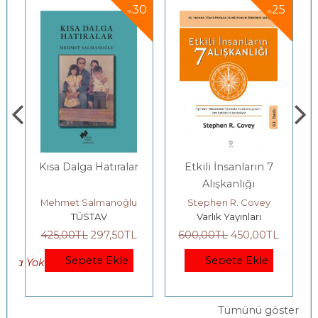
30
25
%
%
a Dalga Hatıralar
Etkili İnsanların 7
Gençlerle 
Alışkanlığı
Felse
Bahçe
hmet Salmanoğlu
Stephen R. Covey
Yıldız 
TÜSTAV
Varlık Yayınları
Yordam
5
,00
TL
297
,50
TL
600
,00
TL
450
,00
TL
200
,00
TL
Sepete Ekle
Sepete Ekle
Sepe
Tümünü göster