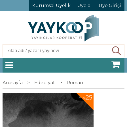
Kurumsal Üyelik
Üye ol
Üye Girişi
Ara
Anasayfa
>
Edebiyat
>
Roman
25
%