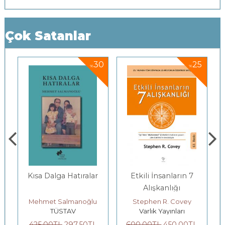
Çok Satanlar
30
25
%
%
Kısa Dalga Hatıralar
Etkili İnsanların 7
Gençl
Alışkanlığı
B
Mehmet Salmanoğlu
Stephen R. Covey
TÜSTAV
Varlık Yayınları
Y
425
,00
TL
297
,50
TL
600
,00
TL
450
,00
TL
200
,