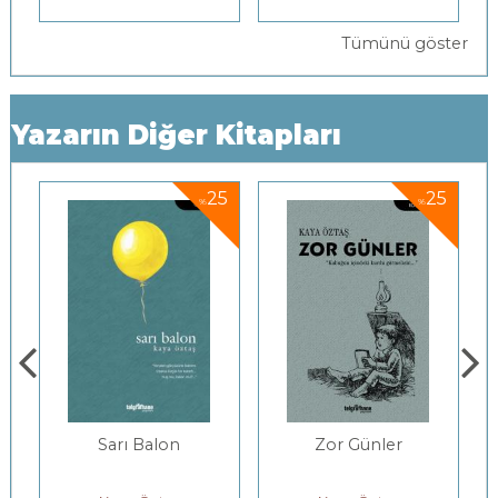
Tümünü göster
Yazarın Diğer Kitapları
25
25
%
%
 Balon
Zor Günler
Hayvanistanda
İnsanistana