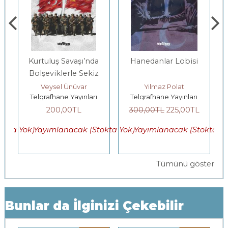
rtuluş Savaşı’nda
Hanedanlar Lobisi
Suskun 
lşeviklerle Sekiz
Ay
Veysel Ünüvar
Yılmaz Polat
Güra
lgrafhane Yayınları
Telgrafhane Yayınları
Telgrafhane
200
,00
TL
300
,00
TL
225
,00
TL
160
,00
TL
ayımlanacak (Stokta Yok)
Yayımlanacak (Stokta Yok)
Yayımlan
Tümünü göster
Bunlar da İlginizi Çekebilir