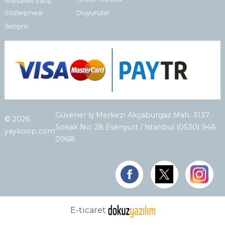
Mesafeli Satış
Sözleşmesi
Duyurular
İletişim
Güvener İş Merkezi Akçaburgaz Mah. 3137.
© 2026
Sokak No: 28 Esenyurt / İstanbul (0530) 948
yaykoop.com
0968
E-ticaret