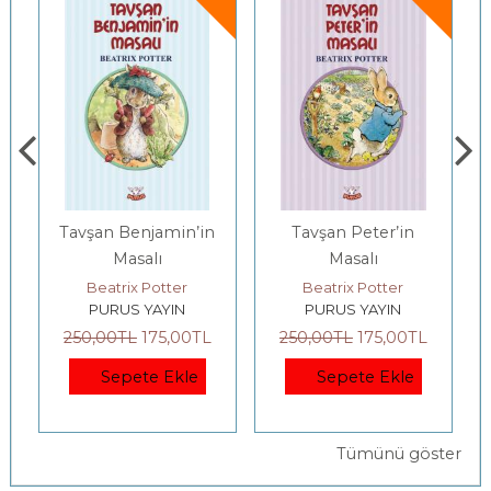
 Benjamin’in
Tavşan Peter’in
Shakespeare
Masalı
Masalı
Hikâyeler 
rix Potter
Beatrix Potter
William Shakes
US YAYIN
PURUS YAYIN
PURUS YAYI
TL
175
,00
TL
250
,00
TL
175
,00
TL
250
,00
TL
175
,
epete Ekle
Sepete Ekle
Sepete E
Tümünü göster