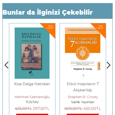
Bunlar da İlginizi Çekebilir
30
25
%
%
Kısa Dalga Hatıralar
Etkili İnsanların 7
Gençler
Alışkanlığı
Fe
Bah
Mehmet Salmanoğlu
Stephen R. Covey
Yıl
TÜSTAV
Varlık Yayınları
Yor
425
,00
TL
297
,50
TL
600
,00
TL
450
,00
TL
200
,00