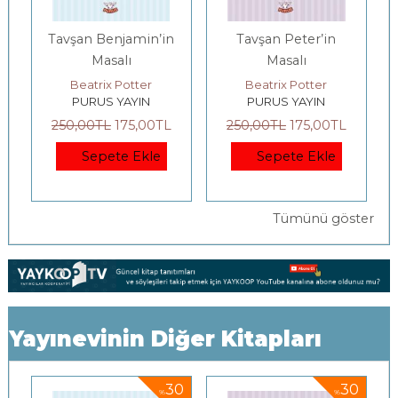
 Benjamin’in
Tavşan Peter’in
Zıpzıp
Masalı
Masalı
Tavşancıklar
Masalı
rix Potter
Beatrix Potter
Beatrix Pott
US YAYIN
PURUS YAYIN
Dinozor Çoc
TL
175
,00
TL
250
,00
TL
175
,00
TL
230
,00
TL
172
,
pete Ekle
Sepete Ekle
Yayımlanacak
Tümünü göster
Yayınevinin Diğer Kitapları
30
30
%
%