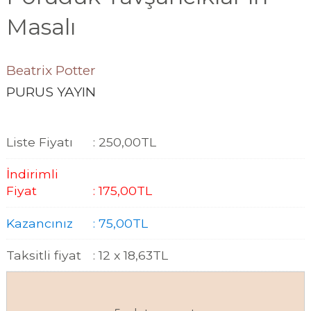
Masalı
Beatrix Potter
PURUS YAYIN
Liste Fiyatı
:
250
,00
TL
İndirimli
Fiyat
:
175
,00
TL
Kazancınız
:
75
,00
TL
Taksitli fiyat
:
12 x
18
,63
TL