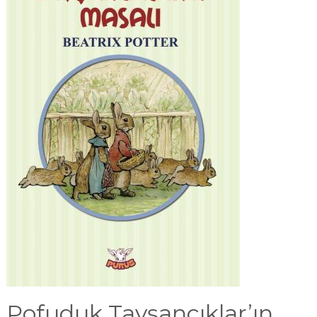
Pofuduk Tavşancıklar’ın