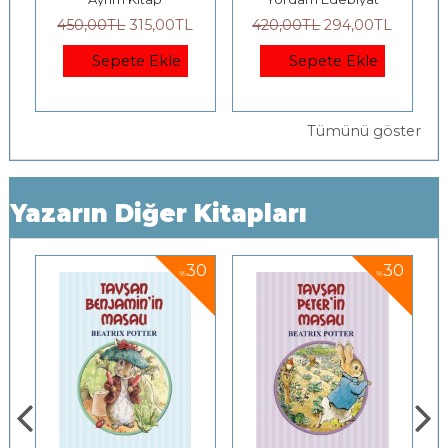
420
,00
TL
294
,00
TL
680
,00
TL
476
,00
TL
Sepete Ekle
Sepete Ekle
Tümünü göster
Yazarın Diğer Kitapları
30
30
%
%