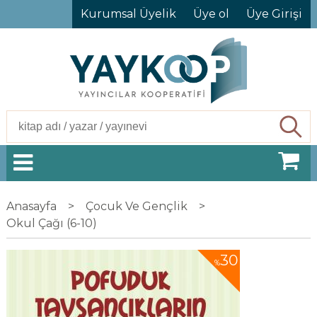
Kurumsal Üyelik
Üye ol
Üye Girişi
Ara
Anasayfa
>
Çocuk Ve Gençlik
>
Okul Çağı (6-10)
30
%