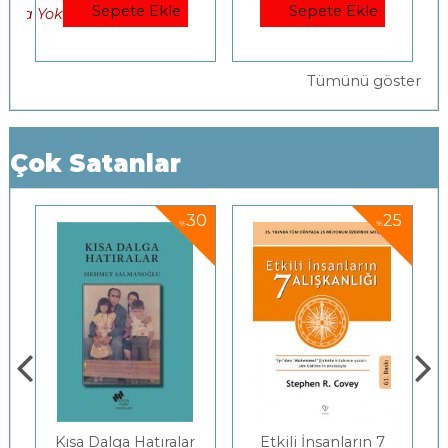
Sepete Ekle
Sepete Ekle
Se
k)
Tümünü göster
Çok Satanlar
5
30
25
%
%
Kısa Dalga Hatıralar
Etkili İnsanların 7