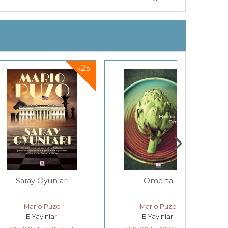
25
25
%
%
Oyunları
Omerta
Aklın
Sinirbilim
Ve İyileşm
o Puzo
Mario Puzo
Barba
ınları
E Yayınları
Paloma