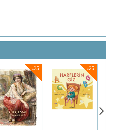
25
25
%
%