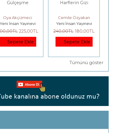
Gülçeşme
Harflerin Gizi
DÜNYA B
Bilgi
Özgürle
Oya Akçizmeci
Cemile Özyakan
H. G. W
Yeni İnsan Yayınevi
Yeni İnsan Yayınevi
Kanon 
Örgütlen
Denetle
00
,00
TL
225
,00
TL
240
,00
TL
180
,00
TL
275
,00
TL
Üzer
Sepete Ekle
Sepete Ekle
Sepet
Tümünü göster