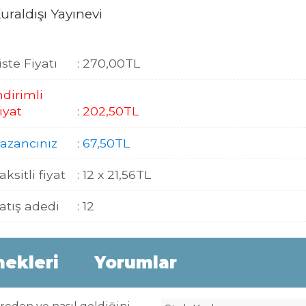
uraldışı Yayınevi
iste Fiyatı
:
270
,00
TL
ndirimli
iyat
:
202
,50
TL
azancınız
:
67
,50
TL
aksitli fiyat
:
12 x
21
,56
TL
atış adedi
:
12
nekleri
Yorumlar