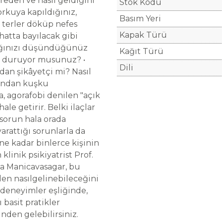
ereden ve nasıl geldiğini
Stok Kodu
rkuya kapıldığınız,
Basım Yeri
 terler döküp nefes
Kapak Türü
 hatta bayılacak gibi
cağınızı düşündüğünüz
Kağıt Türü
k duruyor musunuz? •
Dili
dan şikâyetçi mi? Nasıl
undan kuşku
, agorafobi denilen "açık
le getirir. Belki ilaçlar
 sorun hala orada
yarattığı sorunlarla da
e kadar binlerce kişinin
klinik psikiyatrist Prof.
ya Manicavasagar, bu
den nasılgelinebileceğini
 deneyimler eşliğinde,
 basit pratikler
nden gelebilirsiniz.