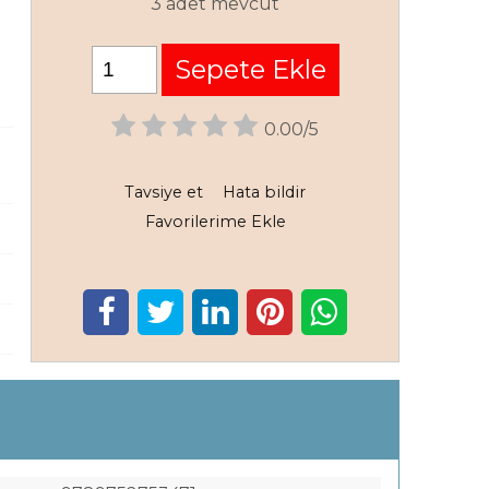
3 adet mevcut
Sepete Ekle
0.00/5
Tavsiye et
Hata bildir
Favorilerime Ekle