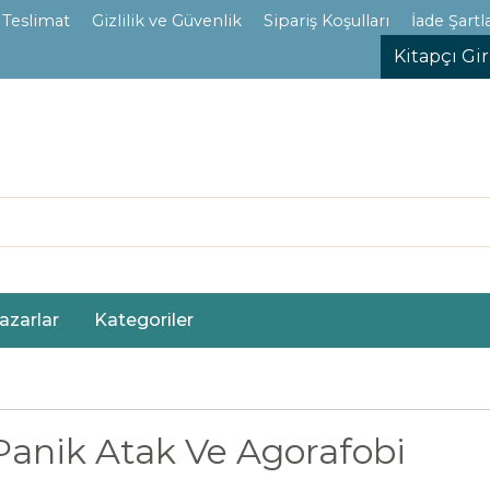
 Teslimat
Gizlilik ve Güvenlik
Sipariş Koşulları
İade Şartla
Kitapçı Gir
azarlar
Kategoriler
Panik Atak Ve Agorafobi