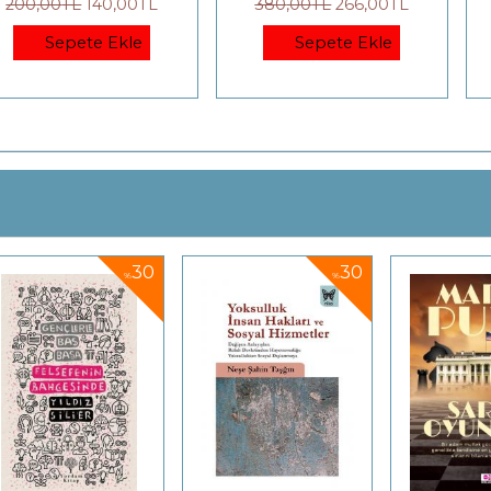
140
,00
TL
380
,00
TL
266
,00
TL
425
,00
T
te Ekle
Sepete Ekle
Sep
30
30
25
%
%