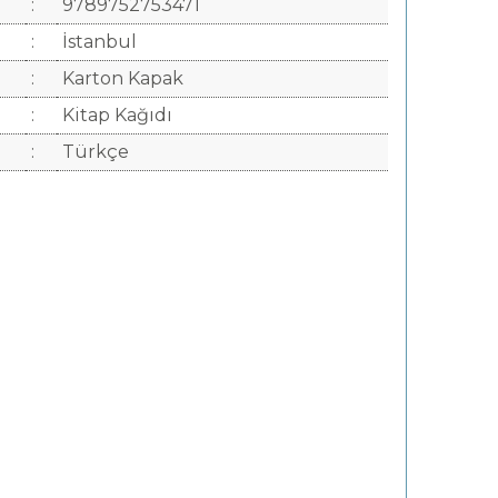
:
9789752753471
:
İstanbul
:
Karton Kapak
:
Kitap Kağıdı
:
Türkçe