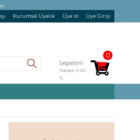
rı
işi
Kurumsal Üyelik
Üye ol
Üye Girişi
0
Sepetim
Ara
Toplam:
0,00
TL