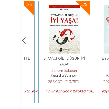
25
25
%
%
24 SAATTE
STOACI GİBİ DÜŞÜN İYİ
Babalar Ve
LUYOR?
YAŞA!
IWALD
Senem Balaban
TAL 
ayınevi
Kuraldışı Yayınevi
Kuraldışı
22
,50
TL
285
,00
TL
213
,75
TL
290
,00
TL
k (Stokta Yok)
Yayımlanacak (Stokta Yok)
Yayımlanac