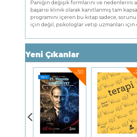
Paniğin değişik formlarını ve nedenlerini a
başarısı klinik olarak kanıtlanmış tam kapsa
programını içeren bu kitap sadece, sorunu y
için değil, psikologlar vetıp uzmanları için
Yeni Çıkanlar
30
30
%
%
%
Yeni