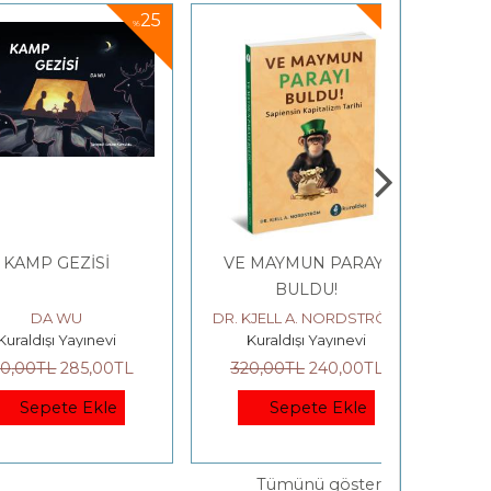
25
25
%
%
GEZİSİ
VE MAYMUN PARAYI
2026 SE
BULDU!
RİTÜELL
 WU
DR. KJELL A. NORDSTRÖM
Kuraldı
ı Yayınevi
Kuraldışı Yayınevi
790
,00
L
285
,00
TL
320
,00
TL
240
,00
TL
Se
ete Ekle
Sepete Ekle
Tümünü göster