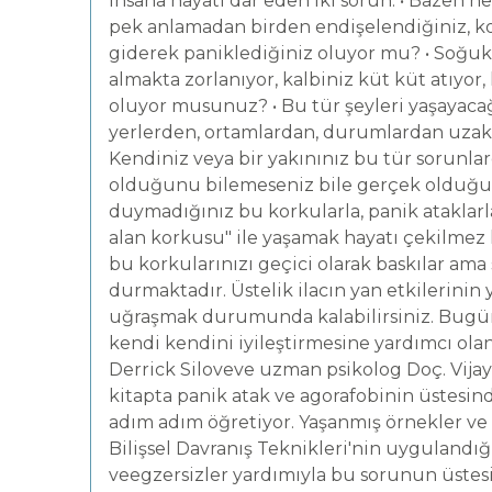
İnsana hayatı dar eden iki sorun. • Bazen n
pek anlamadan birden endişelendiğiniz, ko
giderek paniklediğiniz oluyor mu? • Soğuk
almakta zorlanıyor, kalbiniz küt küt atıyor,
oluyor musunuz? • Bu tür şeyleri yaşaya
yerlerden, ortamlardan, durumlardan uza
Kendiniz veya bir yakınınız bu tür sorunlar
olduğunu bilemeseniz bile gerçek olduğ
duymadığınız bu korkularla, panik ataklarla
alan korkusu" ile yaşamak hayatı çekilmez ha
bu korkularınızı geçici olarak baskılar ama
durmaktadır. Üstelik ilacın yan etkilerinin 
uğraşmak durumunda kalabilirsiniz. Bugün
kendi kendini iyileştirmesine yardımcı olan 
Derrick Siloveve uzman psikolog Doç. Vija
kitapta panik atak ve agorafobinin üstesin
adım adım öğretiyor. Yaşanmış örnekler ve
Bilişsel Davranış Teknikleri'nin uygulandığı
veegzersizler yardımıyla bu sorunun üstesi