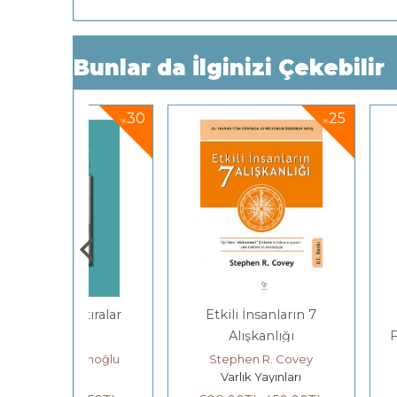
Bunlar da İlginizi Çekebilir
30
25
%
%
atıralar
Etkili İnsanların 7
Gençlerle 
Alışkanlığı
Felsefenin 
manoğlu
Stephen R. Covey
Yıldız 
AV
Varlık Yayınları
Yordam