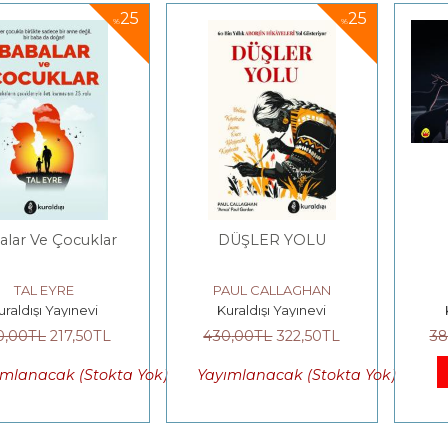
25
25
%
%
 Çocuklar
DÜŞLER YOLU
KAMP 
EYRE
PAUL CALLAGHAN
DA
 Yayınevi
Kuraldışı Yayınevi
Kuraldış
217
,50
TL
430
,00
TL
322
,50
TL
380
,00
T
Sep
ak (Stokta Yok)
Yayımlanacak (Stokta Yok)