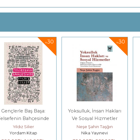
30
30
%
%
Baş Başa:
Yoksulluk, İnsan Hakları
Saray 
Bahçesinde
Ve Sosyal Hizmetler
Silier
Neşe Şahin Taşğın
Mari
 Kitap
Nika Yayınevi
E Yay