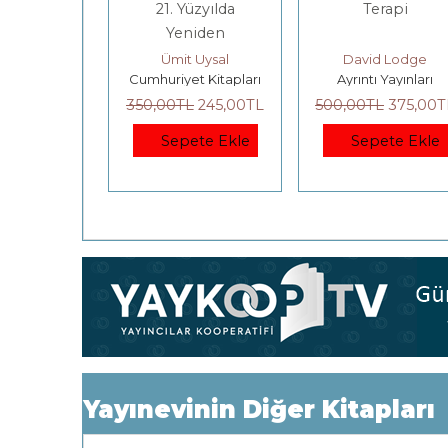
 Çalınan
21. Yüzyılda
Terapi
rkiye
Yeniden
Cumhuriyet
u Yazar
Ümit Uysal
David Lodge
m Kitap
Cumhuriyet Kitapları
Ayrıntı Yayınları
L
315
,00
TL
350
,00
TL
245
,00
TL
500
,00
TL
375
,00
T
ete Ekle
Sepete Ekle
Sepete Ekle
Yayınevinin Diğer Kitapları