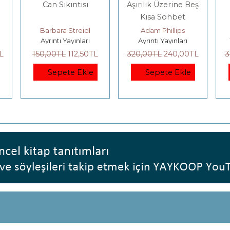
Can Sıkıntısı
Aşırılık Üzerine Beş
Kısa Sohbet
Barbara Streidl
Adam Phillips
Ayrıntı Yayınları
Ayrıntı Yayınları
L
150
,00
TL
112
,50
TL
320
,00
TL
240
,00
TL
3
Sepete Ekle
Sepete Ekle