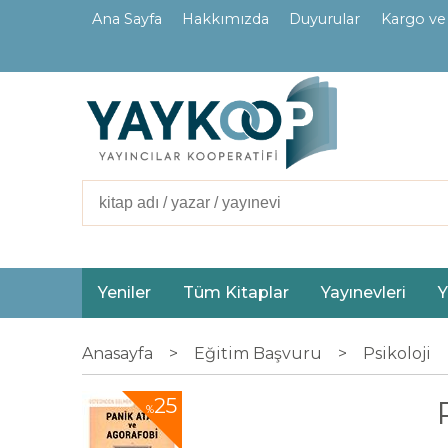
Ana Sayfa
Hakkımızda
Duyurular
Kargo ve
İletişim
Ortaklarımız
Yeniler
Tüm Kitaplar
Yayınevleri
Y
Anasayfa
>
Eğitim Başvuru
>
Psikoloji
25
%