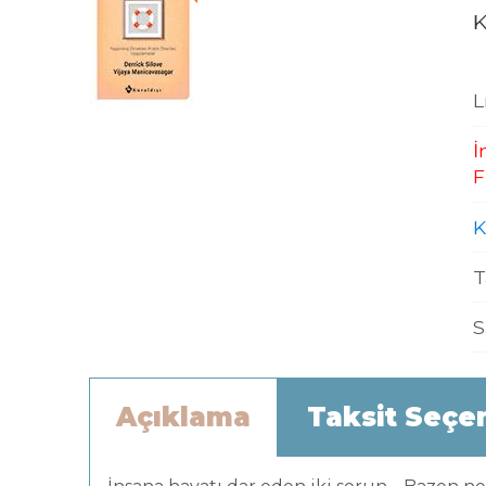
K
L
İ
F
K
T
S
Açıklama
Taksit Seçe