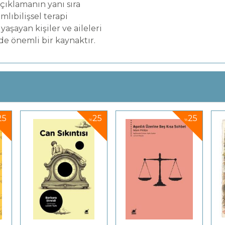
çıklamanın yanı sıra
mlıbilişsel terapi
aşayan kişiler ve aileleri
 de önemli bir kaynaktır.
25
25
25
%
%