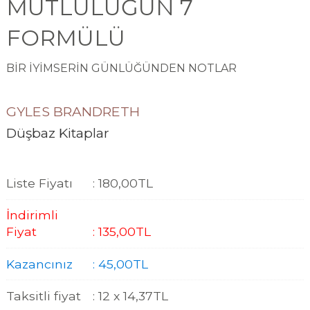
MUTLULUĞUN 7
FORMÜLÜ
BİR İYİMSERİN GÜNLÜĞÜNDEN NOTLAR
GYLES BRANDRETH
Düşbaz Kitaplar
Liste Fiyatı
:
180
,00
TL
İndirimli
Fiyat
:
135
,00
TL
Kazancınız
:
45
,00
TL
Taksitli fiyat
:
12 x
14
,37
TL