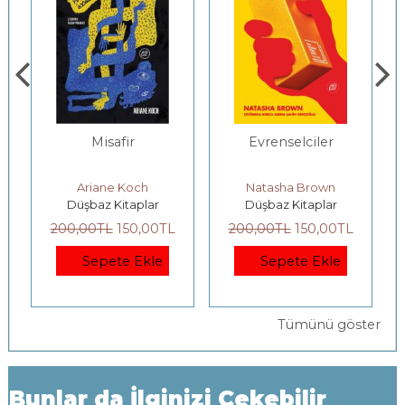
Evrenselciler
ÇINLAYANLAR
Natasha Brown
YEŞER SARIYILDIZ
Düşbaz Kitaplar
Düşbaz Kitaplar
200
,00
TL
150
,00
TL
220
,00
TL
165
,00
TL
Sepete Ekle
Sepete Ekle
Tümünü göster
Bunlar da İlginizi Çekebilir