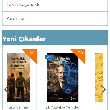
Taksit Seçenekleri
Yorumlar
Yeni Çıkanlar
0
30
25
%
%
Yeni
21. Yüzyılda Yeniden
Terapi