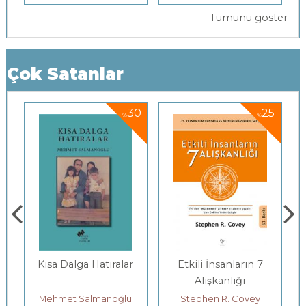
Tümünü göster
Çok Satanlar
30
25
30
%
%
%
ralar
Etkili İnsanların 7
Gençlerle Baş Başa:
Alışkanlığı
Felsefenin
Bahçesinde
oğlu
Stephen R. Covey
Yıldız Silier