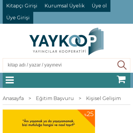
Kitapçı Girişi
Kurumsal Üyelik
Üye ol
Üye Girişi
Ara
Anasayfa
>
Eğitim Başvuru
>
Kişisel Gelişim
25
%