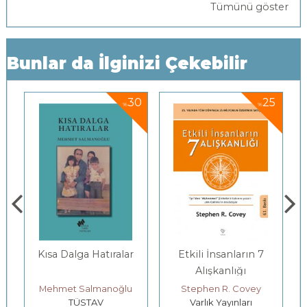
Tümünü göster
Bunlar da İlginizi Çekebilir
5
30
25
%
%
Kısa Dalga Hatıralar
Etkili İnsanların 7
Alışkanlığı
Mehmet Salmanoğlu
Stephen R. Covey
TÜSTAV
Varlık Yayınları