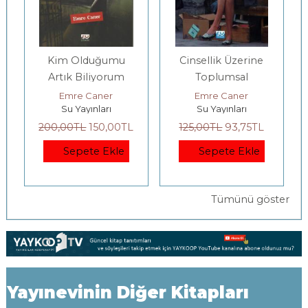
Kim Olduğumu
Cinsellik Üzerine
Artık Biliyorum
Toplumsal
Fragmanlar
Emre Caner
Emre Caner
Su Yayınları
Su Yayınları
200
,00
TL
150
,00
TL
125
,00
TL
93
,75
TL
Sepete Ekle
Sepete Ekle
Tümünü göster
Yayınevinin Diğer Kitapları