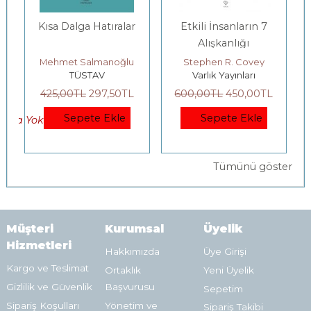
Kısa Dalga Hatıralar
Etkili İnsanların 7
Alışkanlığı
Mehmet Salmanoğlu
Stephen R. Covey
TÜSTAV
Varlık Yayınları
425
,00
TL
297
,50
TL
600
,00
TL
450
,00
TL
Sepete Ekle
Sepete Ekle
okta Yok)
Tümünü göster
Müşteri
Kurumsal
Üyelik
Hizmetleri
Hakkımızda
Üye Girişi
Kargo ve Teslimat
Ortaklık
Yeni Üyelik
Gizlilik ve Güvenlik
Başvurusu
Sepetim
Sipariş Koşulları
Yönetim ve
Sipariş Takibi