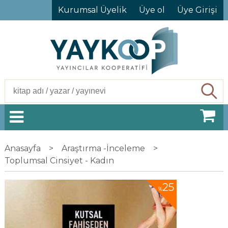
Kurumsal Üyelik
Üye ol
Üye Girişi
Ara
Anasayfa
>
Araştırma -İnceleme
>
Toplumsal Cinsiyet - Kadın
25
%