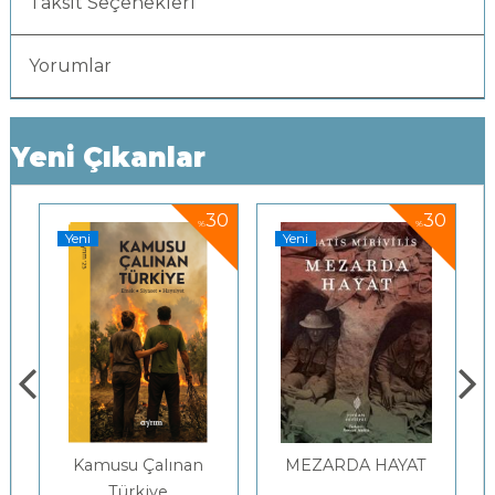
Taksit Seçenekleri
Yorumlar
Yeni Çıkanlar
30
30
%
%
Yeni
Yeni
Yen
Kamusu Çalınan
MEZARDA HAYAT
Türkiye