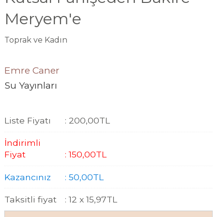
Meryem'e
Toprak ve Kadın
Emre Caner
Su Yayınları
Liste Fiyatı
:
200
,00
TL
İndirimli
Fiyat
:
150
,00
TL
Kazancınız
:
50
,00
TL
Taksitli fiyat
:
12 x
15
,97
TL