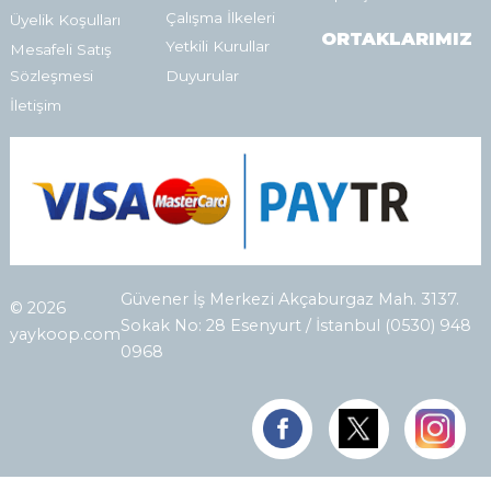
Çalışma İlkeleri
Üyelik Koşulları
ORTAKLARIMIZ
Yetkili Kurullar
Mesafeli Satış
Sözleşmesi
Duyurular
İletişim
Güvener İş Merkezi Akçaburgaz Mah. 3137.
© 2026
Sokak No: 28 Esenyurt / İstanbul (0530) 948
yaykoop.com
0968