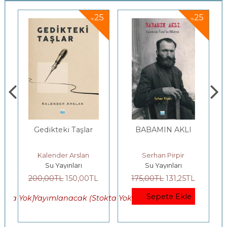
5
25
25
%
%
n
Gedikteki Taşlar
BABAMIN AKLI
Kalender Arslan
Serhan Pirpir
Su Yayınları
Su Yayınları
200
,00
TL
150
,00
TL
175
,00
TL
131
,25
TL
Sepete Ekle
okta Yok)
Yayımlanacak (Stokta Yok)