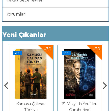
Taksit Seçenekleri
Yorumlar
Yeni Çıkanlar
0
30
30
%
%
Yeni
Yeni
Kamusu Çalınan
21. Yüzyılda Yeniden
Türkiye
Cumhuriyet