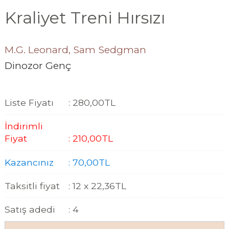
Kraliyet Treni Hırsızı
M.G. Leonard,
Sam Sedgman
Dinozor Genç
Liste Fiyatı
:
280
,00
TL
İndirimli
Fiyat
:
210
,00
TL
Kazancınız
:
70
,00
TL
Taksitli fiyat
:
12 x
22
,36
TL
Satış adedi
:
4