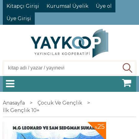
Kitapçı Girişi
Kurumsal Üyelik
Üye ol
Üye Girişi
Ara
Anasayfa
>
Çocuk Ve Gençlik
>
İlk Gençlik 10+
25
%