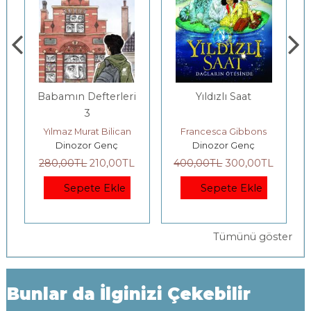
Babamın Defterleri
Yıldızlı Saat
3
Yılmaz Murat Bilican
Francesca Gibbons
Dinozor Genç
Dinozor Genç
280
,00
TL
210
,00
TL
400
,00
TL
300
,00
TL
Sepete Ekle
Sepete Ekle
Tümünü göster
Bunlar da İlginizi Çekebilir