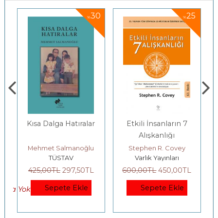
5
30
25
%
%
Kısa Dalga Hatıralar
Etkili İnsanların 7
Alışkanlığı
Mehmet Salmanoğlu
Stephen R. Covey
TÜSTAV
Varlık Yayınları
425
,00
TL
297
,50
TL
600
,00
TL
450
,00
TL
Sepete Ekle
Sepete Ekle
okta Yok)