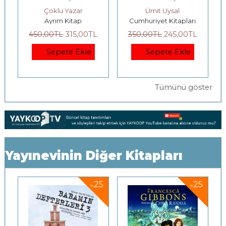
Çoklu Yazar
Ümit Uysal
Ayrım Kitap
Cumhuriyet Kitapları
450
,00
TL
315
,00
TL
350
,00
TL
245
,00
TL
Sepete Ekle
Sepete Ekle
Tümünü göster
Yayınevinin Diğer Kitapları
5
25
25
%
%