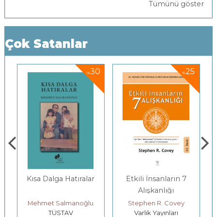
Tümünü göster
Çok Satanlar
5
30
25
%
%
Kısa Dalga Hatıralar
Etkili İnsanların 7
Alışkanlığı
Mehmet Salmanoğlu
Stephen R. Covey
TÜSTAV
Varlık Yayınları