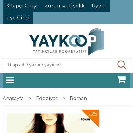
Kitapçı Girişi
Kurumsal Üyelik
Üye ol
Üye Girişi
Ara
Anasayfa
>
Edebiyat
>
Roman
25
%