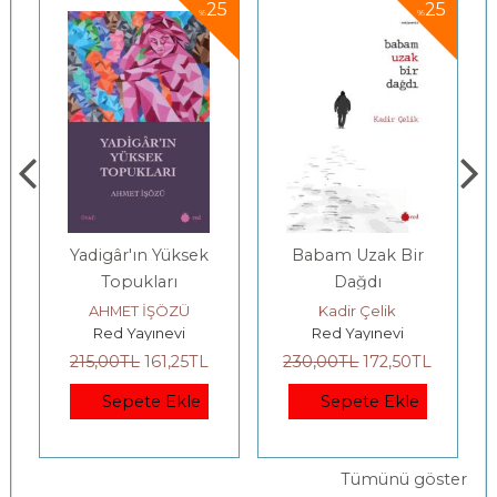
5
25
25
%
%
Yadigâr'ın Yüksek
Babam Uzak Bir
Topukları
Dağdı
AHMET İŞÖZÜ
Kadir Çelik
Red Yayınevi
Red Yayınevi
215
,00
TL
161
,25
TL
230
,00
TL
172
,50
TL
Sepete Ekle
Sepete Ekle
Tümünü göster