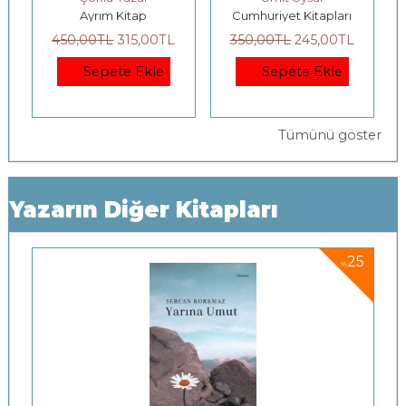
Ayrım Kitap
Cumhuriyet Kitapları
Ayr
450
,00
TL
315
,00
TL
350
,00
TL
245
,00
TL
500
,
Sepete Ekle
Sepete Ekle
Tümünü göster
Yazarın Diğer Kitapları
5
25
%