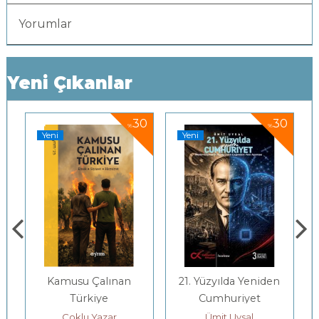
Yorumlar
Yeni Çıkanlar
30
30
%
%
Yeni
Yeni
Kamusu Çalınan
21. Yüzyılda Yeniden
Türkiye
Cumhuriyet
Çoklu Yazar
Ümit Uysal
D