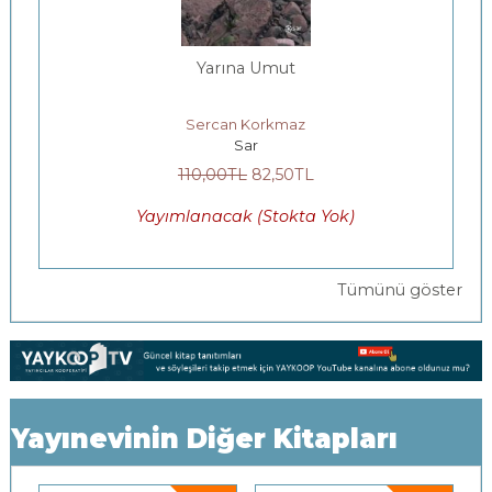
Yarına Umut
Sercan Korkmaz
Sar
110
,00
TL
82
,50
TL
Yayımlanacak (Stokta Yok)
Tümünü göster
Yayınevinin Diğer Kitapları