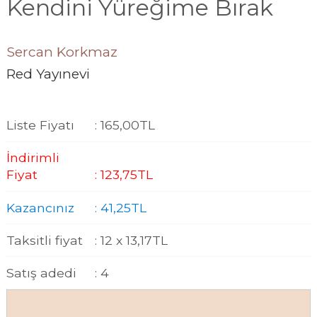
Kendini Yüreğime Bırak
Sercan Korkmaz
Red Yayınevi
Liste Fiyatı
:
165
,00
TL
İndirimli
Fiyat
:
123
,75
TL
Kazancınız
:
41
,25
TL
Taksitli fiyat
:
12 x
13
,17
TL
Satış adedi
:
4