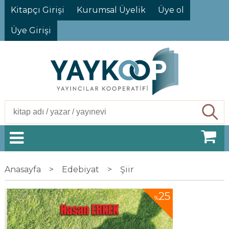
Kitapçı Girişi
Kurumsal Üyelik
Üye ol
Üye Girişi
Ara
Anasayfa
>
Edebiyat
>
Şiir
25
%