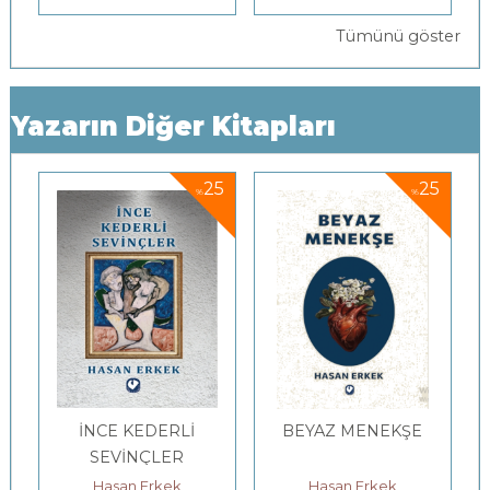
Tümünü göster
Yazarın Diğer Kitapları
5
25
25
%
%
İNCE KEDERLİ
BEYAZ MENEKŞE
SEVİNÇLER
Hasan Erkek
Hasan Erkek