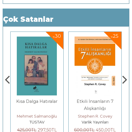
Çok Satanlar
5
30
25
%
%
Kısa Dalga Hatıralar
Etkili İnsanların 7
Alışkanlığı
Mehmet Salmanoğlu
Stephen R. Covey
TÜSTAV
Varlık Yayınları
425
,00
TL
297
,50
TL
600
,00
TL
450
,00
TL