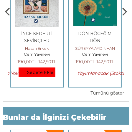
İNCE KEDERLİ
DÖN BÖCEĞİM
SEVİNÇLER
DÖN
Hasan Erkek
SÜREYYA AYDINHAN
Cem Yayınevi
Cem Yayınevi
L
190
,00
TL
142
,50
TL
190
,00
TL
142
,50
TL
Sepete Ekle
okta Yok)
Yayımlanacak (Stokta Yo
Tümünü göster
Bunlar da İlginizi Çekebilir