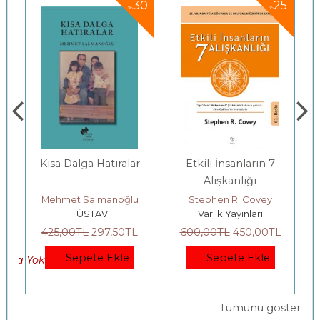
5
30
25
%
%
Kısa Dalga Hatıralar
Etkili İnsanların 7
Alışkanlığı
Mehmet Salmanoğlu
Stephen R. Covey
TÜSTAV
Varlık Yayınları
425
,00
TL
297
,50
TL
600
,00
TL
450
,00
TL
Sepete Ekle
Sepete Ekle
okta Yok)
Tümünü göster