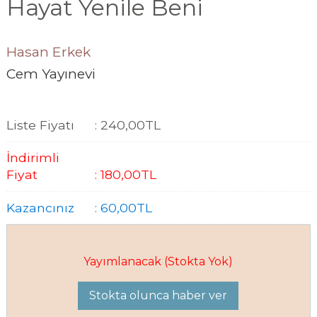
Hayat Yenile Beni
Hasan Erkek
Cem Yayınevi
Liste Fiyatı
:
240
,00
TL
İndirimli
Fiyat
:
180
,00
TL
Kazancınız
:
60
,00
TL
Yayımlanacak (Stokta Yok)
Stokta olunca haber ver