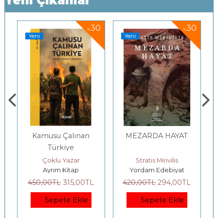
Yeni Çıkanlar
0
30
30
%
%
Yeni
Yeni
Kamusu Çalınan
MEZARDA HAYAT
Türkiye
 Gutman, Al Hammond, Robert Kates, Rob Swart
Çoklu Yazar
Stratis Mirivilis
Ayrım Kitap
Yordam Edebiyat
450
,00
TL
315
,00
TL
420
,00
TL
294
,00
TL
Sepete Ekle
Sepete Ekle