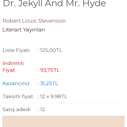
Dr. Jekyll And Mr. Hyde
Robert Louis Stevenson
Literart Yayınları
Liste Fiyatı
:
125
,00
TL
İndirimli
Fiyat
:
93
,75
TL
Kazancınız
:
31
,25
TL
Taksitli fiyat
:
12 x
9
,98
TL
Satış adedi
:
12