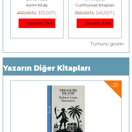
Ayrım Kitap
Cumhuriyet Kitapları
Ayrınt
450
,00
TL
315
,00
TL
350
,00
TL
245
,00
TL
500
,00
T
Sepete Ekle
Sepete Ekle
Se
Tümünü göster
Yazarın Diğer Kitapları
5
25
%