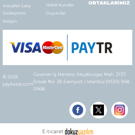
ORTAKLARIMIZ
Yetkili Kurullar
Mesafeli Satış
Sözleşmesi
Duyurular
İletişim
Güvener İş Merkezi Akçaburgaz Mah. 3137.
© 2026
Sokak No: 28 Esenyurt / İstanbul (0530) 948
yaykoop.com
0968
E-ticaret