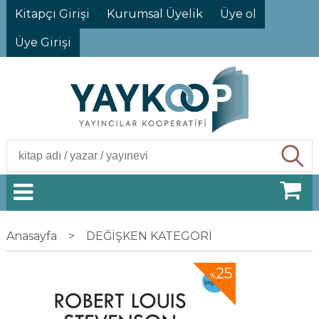
Kitapçı Girişi
Kurumsal Üyelik
Üye ol
Üye Girişi
Ara
Anasayfa
>
DEĞİŞKEN KATEGORİ
25
%