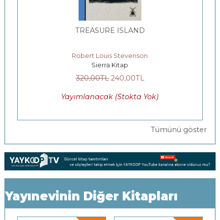
TREASURE ISLAND
Robert Louis Stevenson
Sierra Kitap
320
,00
TL
240
,00
TL
Yayımlanacak (Stokta Yok)
Tümünü göster
Yayınevinin Diğer Kitapları