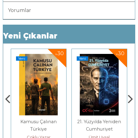
Yorumlar
Yeni Çıkanlar
30
30
%
%
Yeni
Yeni
Kamusu Çalınan
21. Yüzyılda Yeniden
T
Türkiye
Cumhuriyet
Çoklu Yazar
Ümit Uysal
Davi