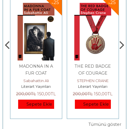
5
25
25
%
%
MADONNA IN A
THE RED BADGE
FUR COAT
OF COURAGE
Sabahattin Ali
STEPHEN CRANE
Literart Yayınları
Literart Yayınları
200
,00
TL
150
,00
TL
200
,00
TL
150
,00
TL
Sepete Ekle
Sepete Ekle
Tümünü göster