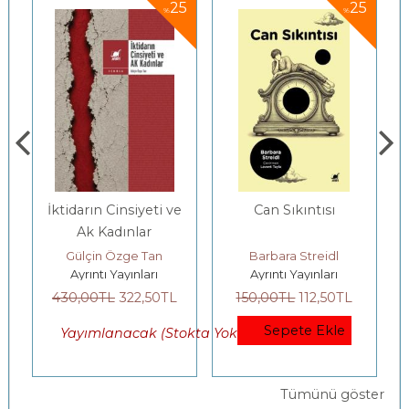
25
25
%
%
İktidarın Cinsiyeti ve
Can Sıkıntısı
Aşı
Ak Kadınlar
Gülçin Özge Tan
Barbara Streidl
Ayrıntı Yayınları
Ayrıntı Yayınları
A
430
,00
TL
322
,50
TL
150
,00
TL
112
,50
TL
320
Sepete Ekle
Yayımlanacak (Stokta Yok)
Tümünü göster