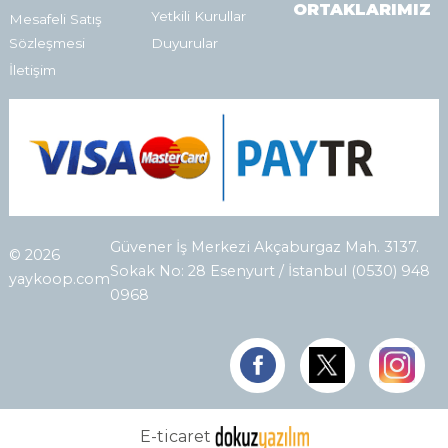
ORTAKLARIMIZ
Yetkili Kurullar
Mesafeli Satış
Sözleşmesi
Duyurular
İletişim
Güvener İş Merkezi Akçaburgaz Mah. 3137.
© 2026
Sokak No: 28 Esenyurt / İstanbul (0530) 948
yaykoop.com
0968
E-ticaret