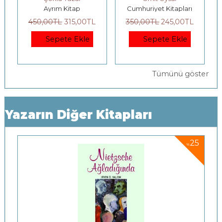
m Kitap
Cumhuriyet Kitapları
Ayrıntı Yayınlar
L
315
,00
TL
350
,00
TL
245
,00
TL
500
,00
TL
375
,0
ete Ekle
Sepete Ekle
Sepete Ek
Tümünü göster
Yazarın Diğer Kitapları
5
25
%