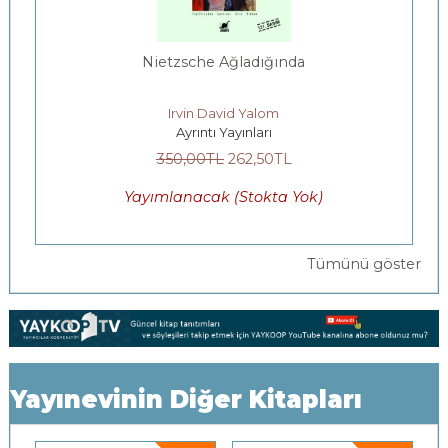
Nietzsche Ağladığında
Irvin David Yalom
Ayrıntı Yayınları
350
,00
TL
262
,50
TL
Yayımlanacak (Stokta Yok)
Tümünü göster
Yayınevinin Diğer Kitapları