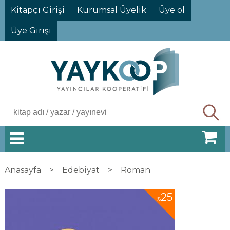
Kitapçı Girişi
Kurumsal Üyelik
Üye ol
Üye Girişi
Ara
Anasayfa
>
Edebiyat
>
Roman
25
%