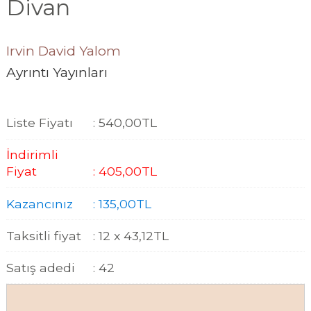
Divan
Irvin David Yalom
Ayrıntı Yayınları
Liste Fiyatı
:
540
,00
TL
İndirimli
Fiyat
:
405
,00
TL
Kazancınız
:
135
,00
TL
Taksitli fiyat
:
12 x
43
,12
TL
Satış adedi
:
42