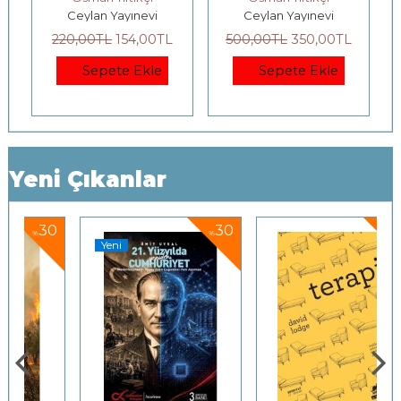
Ceylan Yayınevi
Ceylan Yayınevi
Hareket
220
,00
TL
154
,00
TL
500
,00
TL
350
,00
TL
Sepete Ekle
Sepete Ekle
Yeni Çıkanlar
0
30
25
%
%
Yeni