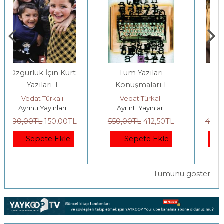
Tüm Yazıları
Eski Filmler
Konuşmaları 1
Vedat Türkali
Vedat Türkali
Ayrıntı Yayınları
Ayrıntı Yayınları
550
,00
TL
412
,50
TL
450
,00
TL
337
,50
TL
Sepete Ekle
Sepete Ekle
Tümünü göster