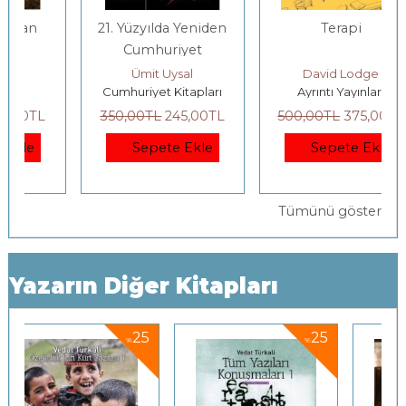
21. Yüzyılda Yeniden
Terapi
Cumhuriyet
Ümit Uysal
David Lodge
Cumhuriyet Kitapları
Ayrıntı Yayınları
350
,00
TL
245
,00
TL
500
,00
TL
375
,00
TL
Sepete Ekle
Sepete Ekle
Tümünü göster
Yazarın Diğer Kitapları
5
25
25
%
%