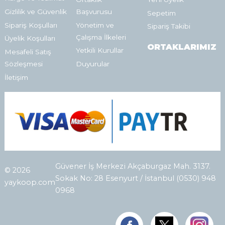
Gizlilik ve Güvenlik
Başvurusu
Sepetim
Sipariş Koşulları
Yönetim ve
Sipariş Takibi
Çalışma İlkeleri
Üyelik Koşulları
ORTAKLARIMIZ
Yetkili Kurullar
Mesafeli Satış
Sözleşmesi
Duyurular
İletişim
Güvener İş Merkezi Akçaburgaz Mah. 3137.
© 2026
Sokak No: 28 Esenyurt / İstanbul (0530) 948
yaykoop.com
0968