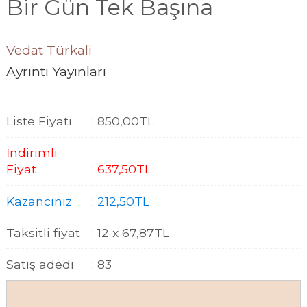
Bir Gün Tek Başına
Vedat Türkali
Ayrıntı Yayınları
Liste Fiyatı
:
850
,00
TL
İndirimli
Fiyat
:
637
,50
TL
Kazancınız
:
212
,50
TL
Taksitli fiyat
:
12 x
67
,87
TL
Satış adedi
:
83