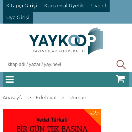
Kitapçı Girişi
Kurumsal Üyelik
Üye ol
Üye Girişi
Ara
Anasayfa
>
Edebiyat
>
Roman
25
%