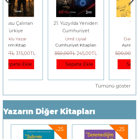
21. Yüzyılda Yeniden
Terapi
Cumhuriyet
Ümit Uysal
David Lodge
Cumhuriyet Kitapları
Ayrıntı Yayınları
350
,00
TL
245
,00
TL
500
,00
TL
375
,00
TL
Sepete Ekle
Sepete Ekle
Tümünü göster
Yazarın Diğer Kitapları
5
25
25
%
%