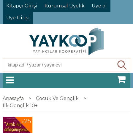
Kitapçı Girişi
Kurumsal Üyelik
Üye ol
Üye Girişi
Ara
Anasayfa
>
Çocuk Ve Gençlik
>
İlk Gençlik 10+
25
%