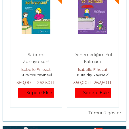
Sabrımı
Denemediğim Yol
Zorluyorsun!
Kalmadı!
Isabelle Filliozat
Isabelle Filliozat
Kuraldışı Yayınevi
Kuraldışı Yayınevi
350
,00
TL
262
,50
TL
350
,00
TL
262
,50
TL
Sepete Ekle
Sepete Ekle
Tümünü göster