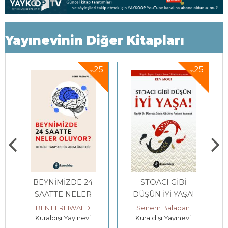
Yayınevinin Diğer Kitapları
5
25
25
%
%
STOACI GİBİ
Babalar Ve Çocuklar
DÜŞÜN İYİ YAŞA!
Senem Balaban
TAL EYRE
Kuraldışı Yayınevi
Kuraldışı Yayınevi