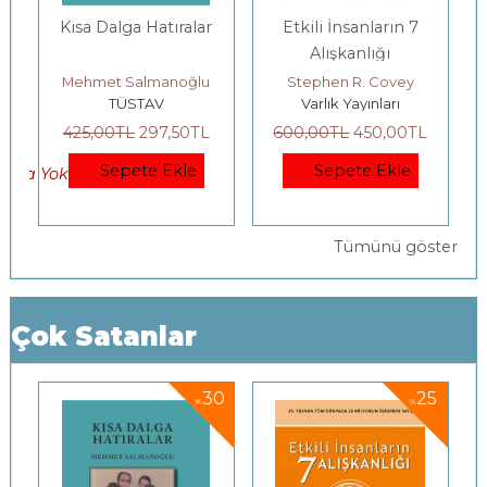
Etkili İnsanların 7
Gençlerle Baş Başa:
Alışkanlığı
Felsefenin
Bahçesinde
Stephen R. Covey
Yıldız Silier
Varlık Yayınları
Yordam Kitap
600
,00
TL
450
,00
TL
200
,00
TL
140
,00
TL
Sepete Ekle
Sepete Ekle
Tümünü göster
Çok Satanlar
30
25
30
%
%
%