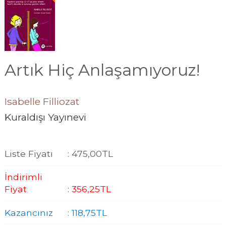
Artık Hiç Anlaşamıyoruz!
Isabelle Filliozat
Kuraldışı Yayınevi
Liste Fiyatı
:
475
,00
TL
İndirimli
Fiyat
:
356
,25
TL
Kazancınız
:
118
,75
TL