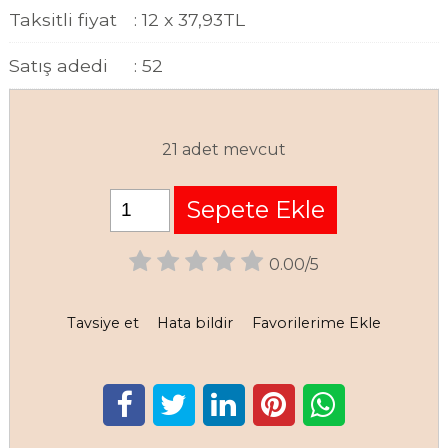
Taksitli fiyat
:
12 x
37
,93
TL
Satış adedi
:
52
21 adet mevcut
Sepete Ekle
0.00/5
Tavsiye et
Hata bildir
Favorilerime Ekle