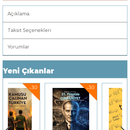
Açıklama
Taksit Seçenekleri
Yorumlar
Yeni Çıkanlar
0
30
25
%
%