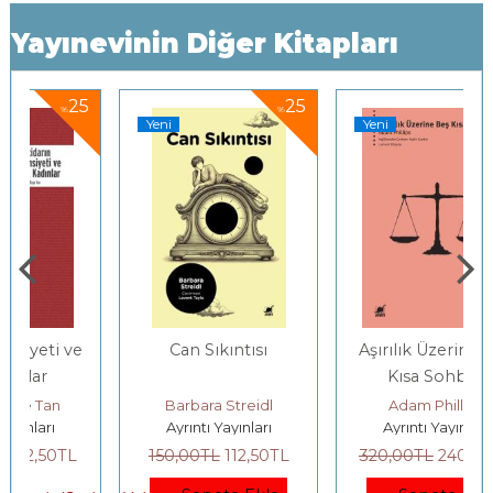
Yayınevinin Diğer Kitapları
5
25
25
%
%
Yeni
Yeni
e
Can Sıkıntısı
Aşırılık Üzerine Beş
Kısa Sohbet
Barbara Streidl
Adam Phillips
Ayrıntı Yayınları
Ayrıntı Yayınları
150
,00
TL
112
,50
TL
320
,00
TL
240
,00
TL