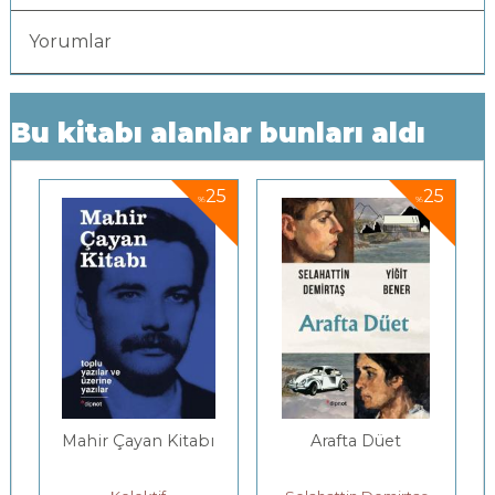
Yorumlar
Bu kitabı alanlar bunları aldı
5
25
25
%
%
Mahir Çayan Kitabı
Arafta Düet