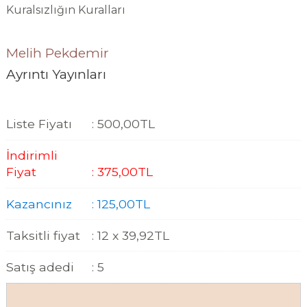
Kuralsızlığın Kuralları
Melih Pekdemir
Ayrıntı Yayınları
Liste Fiyatı
:
500
,00
TL
İndirimli
Fiyat
:
375
,00
TL
Kazancınız
:
125
,00
TL
Taksitli fiyat
:
12 x
39
,92
TL
Satış adedi
:
5