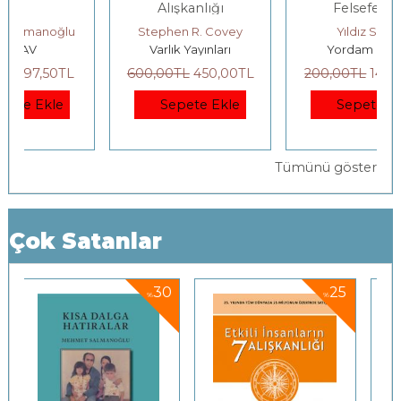
Alışkanlığı
Felsefenin
Bahçesinde
Stephen R. Covey
Yıldız Silier
Varlık Yayınları
Yordam Kitap
600
,00
TL
450
,00
TL
200
,00
TL
140
,00
TL
Sepete Ekle
Sepete Ekle
Tümünü göster
Çok Satanlar
0
25
30
%
%