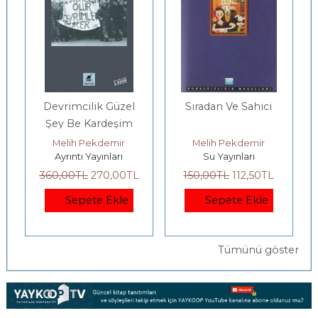
Devrimcilik Güzel
Sıradan Ve Sahici
Şey Be Kardeşim
Melih Pekdemir
Melih Pekdemir
Ayrıntı Yayınları
Su Yayınları
360
,00
TL
270
,00
TL
150
,00
TL
112
,50
TL
Sepete Ekle
Sepete Ekle
Tümünü göster