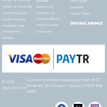
Kargo ve Teslimat
Ortaklık
Yeni Üyelik
Gizlilik ve Güvenlik
Başvurusu
Sepetim
Sipariş Koşulları
Yönetim ve
Sipariş Takibi
Çalışma İlkeleri
Üyelik Koşulları
ORTAKLARIMIZ
Yetkili Kurullar
Mesafeli Satış
Sözleşmesi
Duyurular
İletişim
Güvener İş Merkezi Akçaburgaz Mah. 3137.
© 2026
Sokak No: 28 Esenyurt / İstanbul (0530) 948
yaykoop.com
0968