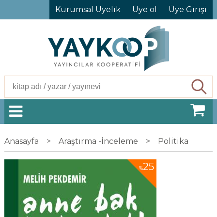
Kurumsal Üyelik
Üye ol
Üye Girişi
Ara
Anasayfa
>
Araştırma -İnceleme
>
Politika
25
%