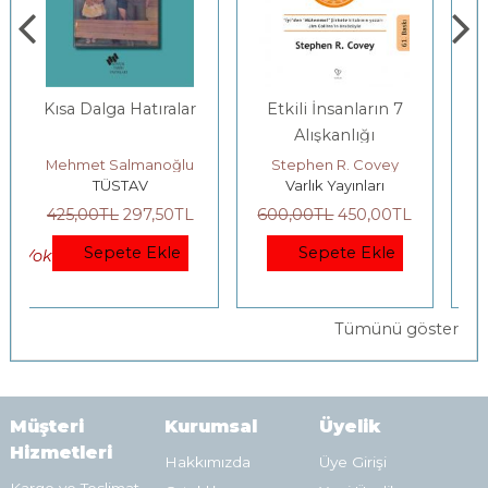
Etkili İnsanların 7
Gençlerle Baş Başa:
Alışkanlığı
Felsefenin
Bahçesinde
Stephen R. Covey
Yıldız Silier
Varlık Yayınları
Yordam Kitap
600
,00
TL
450
,00
TL
200
,00
TL
140
,00
TL
Sepete Ekle
Sepete Ekle
Tümünü göster
Müşteri
Kurumsal
Üyelik
Hizmetleri
Hakkımızda
Üye Girişi