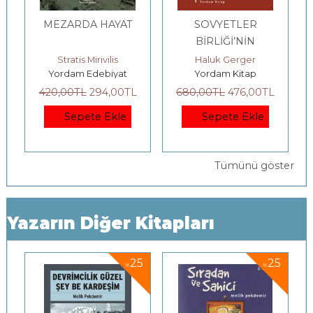
MEZARDA HAYAT
SOVYETLER
BİRLİĞİ’NİN
ÇÖKÜŞÜ
tes, Rob Swart
Stratis Mirivilis
Haluk Gerger
Yordam Edebiyat
Yordam Kitap
420
,00
TL
294
,00
TL
680
,00
TL
476
,00
TL
Sepete Ekle
Sepete Ekle
Tümünü göster
Yazarın Diğer Kitapları
5
25
25
%
%