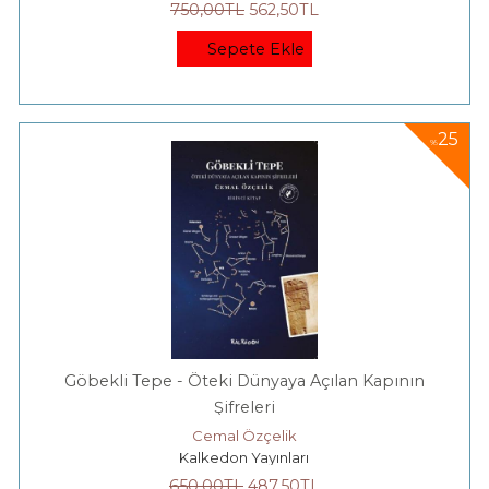
750
,00
TL
562
,50
TL
Sepete Ekle
25
%
Göbekli Tepe - Öteki Dünyaya Açılan Kapının
Şifreleri
Cemal Özçelik
Kalkedon Yayınları
650
,00
TL
487
,50
TL