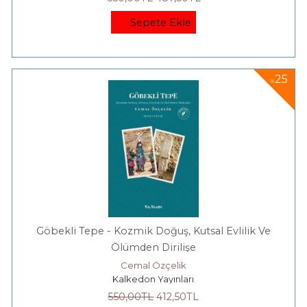
Sepete Ekle
25
%
Göbekli Tepe - Kozmik Doğuş, Kutsal Evlilik Ve
Ölümden Dirilişe
Cemal Özçelik
Kalkedon Yayınları
550
,00
TL
412
,50
TL