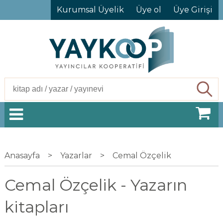
Kurumsal Üyelik
Üye ol
Üye Girişi
Ara
Anasayfa
>
Yazarlar
>
Cemal Özçelik
Cemal Özçelik - Yazarın
kitapları