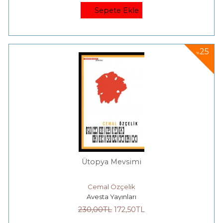
Sepete Ekle
25
%
Ütopya Mevsimi
Cemal Özçelik
Avesta Yayınları
230
,00
TL
172
,50
TL