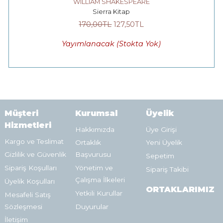
WILLIAM SHAKESPEARE
Sierra Kitap
170
,00
TL
127
,50
TL
Yayımlanacak (Stokta Yok)
Müşteri
Kurumsal
Üyelik
Hizmetleri
Hakkımızda
Üye Girişi
Kargo ve Teslimat
Ortaklık
Yeni Üyelik
Gizlilik ve Güvenlik
Başvurusu
Sepetim
Sipariş Koşulları
Yönetim ve
Sipariş Takibi
Çalışma İlkeleri
Üyelik Koşulları
ORTAKLARIMIZ
Yetkili Kurullar
Mesafeli Satış
Sözleşmesi
Duyurular
İletişim