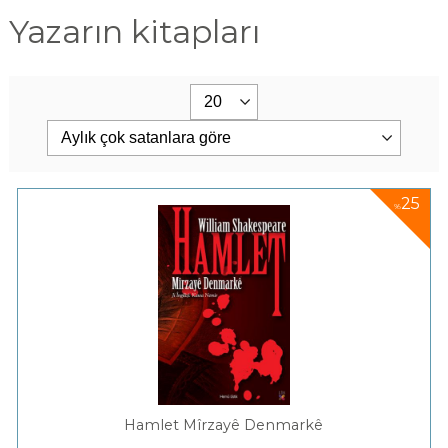
Yazarın kitapları
25
%
Hamlet Mîrzayê Denmarkê