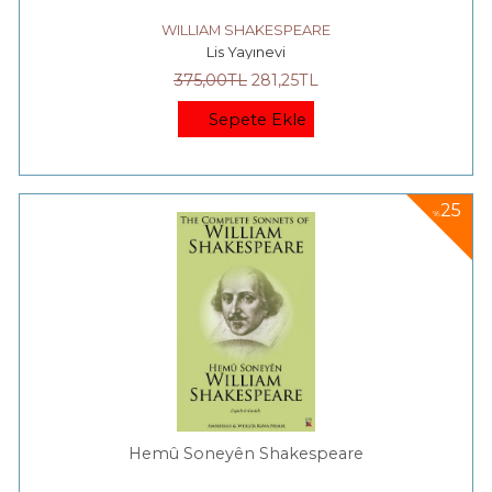
WILLIAM SHAKESPEARE
Lis Yayınevi
375
,00
TL
281
,25
TL
Sepete Ekle
25
%
Hemû Soneyên Shakespeare