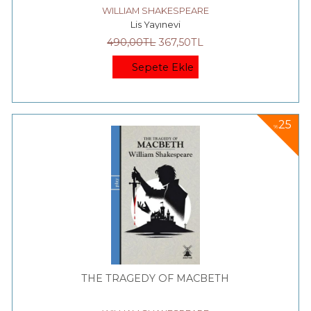
WILLIAM SHAKESPEARE
Lis Yayınevi
490
,00
TL
367
,50
TL
Sepete Ekle
25
%
THE TRAGEDY OF MACBETH