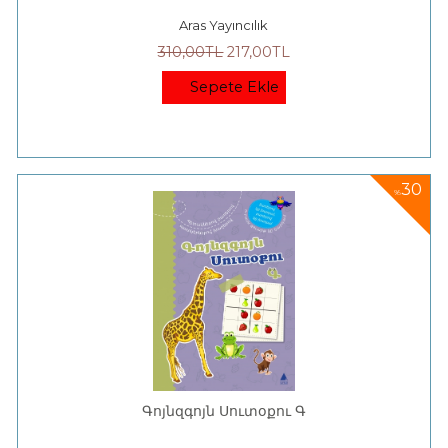
Aras Yayıncılık
310
,00
TL
217
,00
TL
Sepete Ekle
30
%
Գոյնզգոյն Սուտօքու Գ