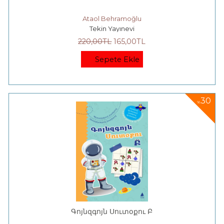
Ataol Behramoğlu
Tekin Yayınevi
220
,00
TL
165
,00
TL
Sepete Ekle
30
%
Գոյնզգոյն Սուտօքու Բ