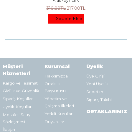
Aras Yayıncılık
310
,00
TL
217
,00
TL
Sepete Ekle
Müşteri
Kurumsal
Üyelik
Hizmetleri
Hakkımızda
Üye Girişi
Kargo ve Teslimat
Ortaklık
Yeni Üyelik
Gizlilik ve Güvenlik
Başvurusu
Sepetim
Sipariş Koşulları
Yönetim ve
Sipariş Takibi
Çalışma İlkeleri
Üyelik Koşulları
ORTAKLARIMIZ
Yetkili Kurullar
Mesafeli Satış
Sözleşmesi
Duyurular
İletişim