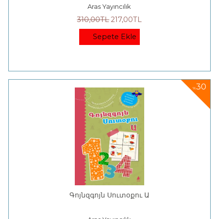
Aras Yayıncılık
310
,00
TL
217
,00
TL
Sepete Ekle
30
%
Գոյնզգոյն Սուտօքու Ա