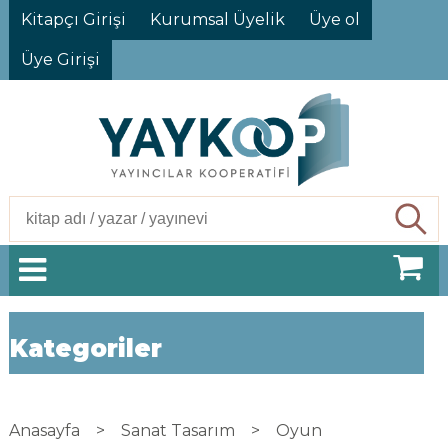
Kitapçı Girişi
Kurumsal Üyelik
Üye ol
Üye Girişi
Ara
Kategoriler
Anasayfa
>
Sanat Tasarım
>
Oyun