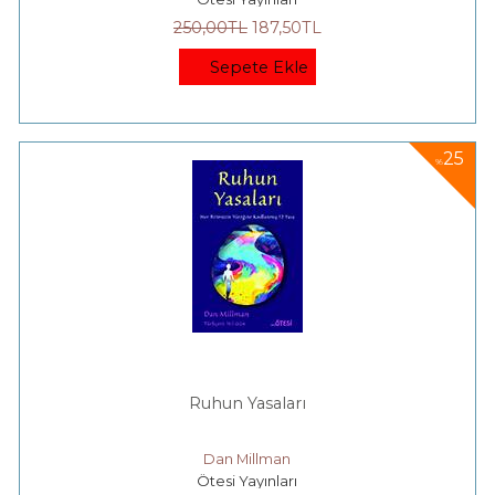
250
,00
TL
187
,50
TL
Sepete Ekle
25
%
Ruhun Yasaları
Dan Millman
Ötesi Yayınları