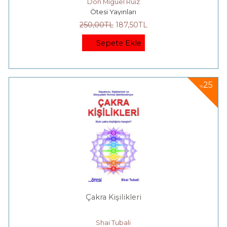
Don Miguel Ruiz
Ötesi Yayınları
250
,00
TL
187
,50
TL
Sepete Ekle
25
%
Çakra Kişilikleri
Shai Tubali