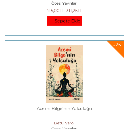
Ötesi Yayınları
415
,00
TL
311
,25
TL
Sepete Ekle
25
%
Acemi Bilge'nin Yolculuğu
Betül Varol
Ötesi Yayınları