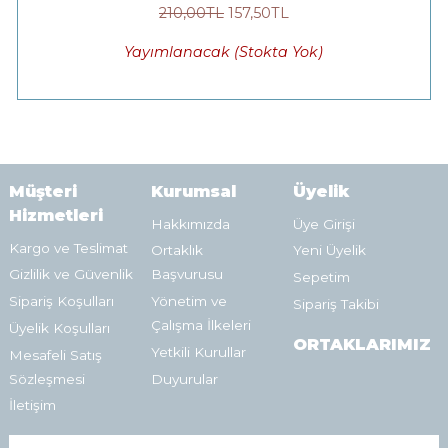
210
,00
TL
157
,50
TL
Yayımlanacak (Stokta Yok)
Müşteri
Kurumsal
Üyelik
Hizmetleri
Hakkımızda
Üye Girişi
Kargo ve Teslimat
Ortaklık
Yeni Üyelik
Gizlilik ve Güvenlik
Başvurusu
Sepetim
Sipariş Koşulları
Yönetim ve
Sipariş Takibi
Çalışma İlkeleri
Üyelik Koşulları
ORTAKLARIMIZ
Yetkili Kurullar
Mesafeli Satış
Sözleşmesi
Duyurular
İletişim