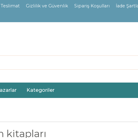
 Teslimat
Gizlilik ve Güvenlik
Sipariş Koşulları
İade Şartla
azarlar
Kategoriler
n kitapları