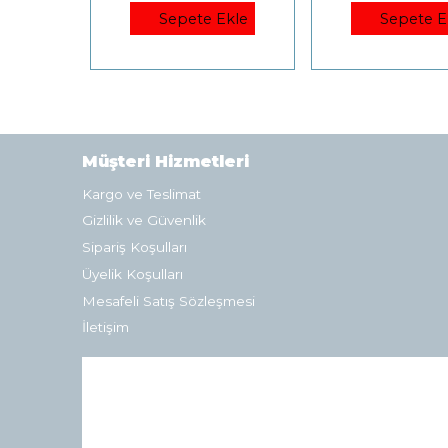
Sepete Ekle
Sepete E
Müşteri Hizmetleri
Kargo ve Teslimat
Gizlilik ve Güvenlik
Sipariş Koşulları
Üyelik Koşulları
Mesafeli Satış Sözleşmesi
İletişim