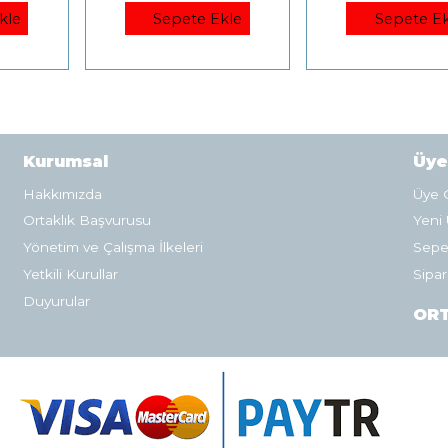
kle
Sepete Ekle
Sepete Ek
Kurumsal
Üye
Hakkımızda
Üye G
Ortaklık Başvurusu
Yeni 
Yönetim ve Çalışma İlkeleri
Sepe
Yetkili Kurullar
Sipar
Duyurular
ORT