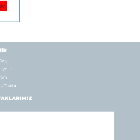
le
lik
irişi
Üyelik
tim
iş Takibi
AKLARIMIZ