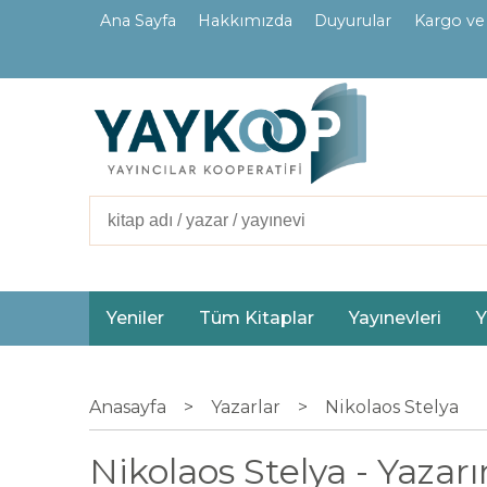
Ana Sayfa
Hakkımızda
Duyurular
Kargo ve
İletişim
Ortaklarımız
Yeniler
Tüm Kitaplar
Yayınevleri
Y
Anasayfa
>
Yazarlar
>
Nikolaos Stelya
Nikolaos Stelya - Yazarı