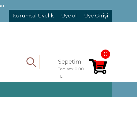
rı
Kurumsal Üyelik
Üye ol
Üye Girişi
0
Sepetim
Ara
Toplam:
0,00
TL