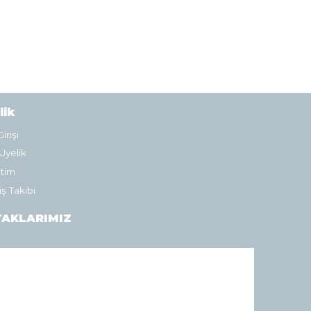
lik
irişi
Üyelik
tim
iş Takibi
AKLARIMIZ