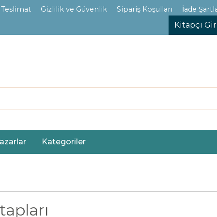
 Teslimat
Gizlilik ve Güvenlik
Sipariş Koşulları
İade Şartla
Kitapçı Gir
azarlar
Kategoriler
tapları