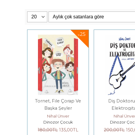
25
%
Tornet, File Çorap Ve
Diş Doktoru
Başka Şeyler
Elektrogit
Nihal Ünver
Nihal Ünve
Dinozor Çocuk
Dinozor Çoc
180
,00
TL
135
,00
TL
200
,00
TL
150