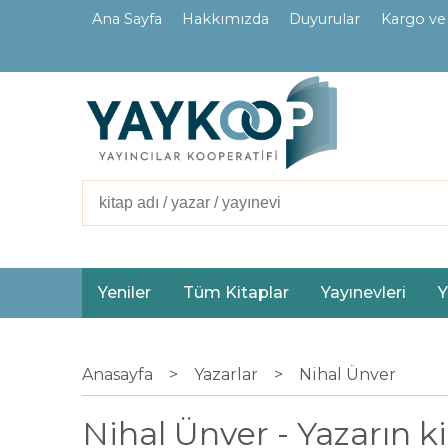
Ana Sayfa
Hakkımızda
Duyurular
Kargo ve
İletişim
Ortaklarımız
Yeniler
Tüm Kitaplar
Yayınevleri
Y
Anasayfa
>
Yazarlar
>
Nihal Ünver
Nihal Ünver - Yazarın ki