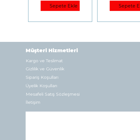
Sepete Ekle
Sepete E
Müşteri Hizmetleri
Kargo ve Teslimat
Gizlilik ve Güvenlik
Sipariş Koşulları
Üyelik Koşulları
Mesafeli Satış Sözleşmesi
İletişim