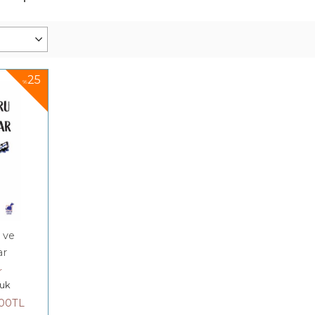
25
%
 ve
ar
r
uk
,00
TL