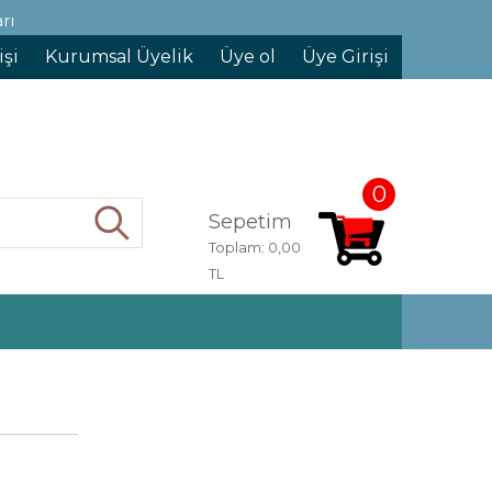
rı
işi
Kurumsal Üyelik
Üye ol
Üye Girişi
0
Sepetim
Ara
Toplam:
0,00
TL