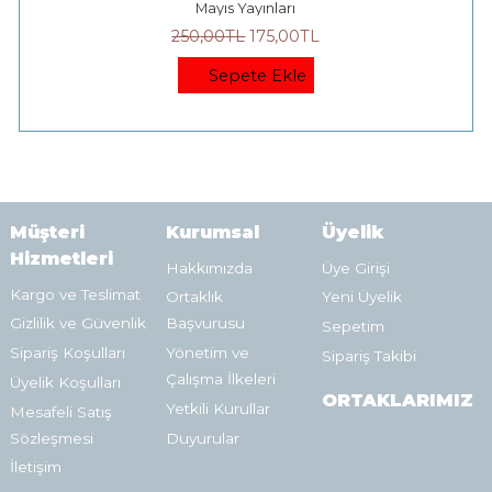
Mayıs Yayınları
250
,00
TL
175
,00
TL
Sepete Ekle
Müşteri
Kurumsal
Üyelik
Hizmetleri
Hakkımızda
Üye Girişi
Kargo ve Teslimat
Ortaklık
Yeni Üyelik
Gizlilik ve Güvenlik
Başvurusu
Sepetim
Sipariş Koşulları
Yönetim ve
Sipariş Takibi
Çalışma İlkeleri
Üyelik Koşulları
ORTAKLARIMIZ
Yetkili Kurullar
Mesafeli Satış
Sözleşmesi
Duyurular
İletişim