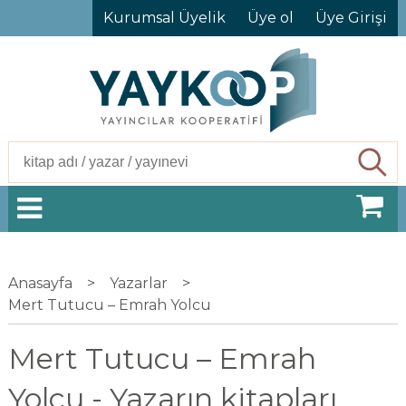
Kurumsal Üyelik
Üye ol
Üye Girişi
Ara
Anasayfa
>
Yazarlar
>
Mert Tutucu – Emrah Yolcu
Mert Tutucu – Emrah
Yolcu - Yazarın kitapları