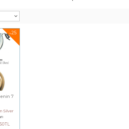
25
%
menin 7
 Silver
rı
,50
TL