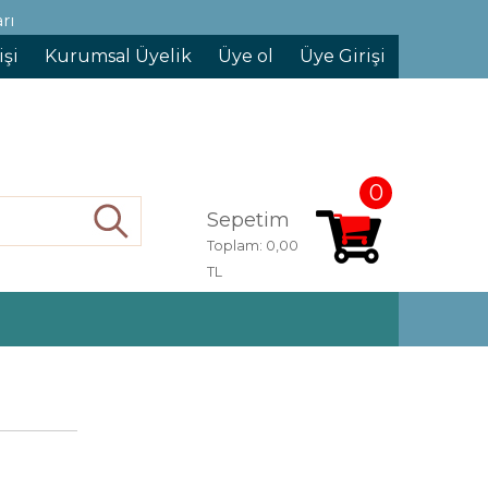
rı
işi
Kurumsal Üyelik
Üye ol
Üye Girişi
0
Sepetim
Ara
Toplam:
0,00
TL