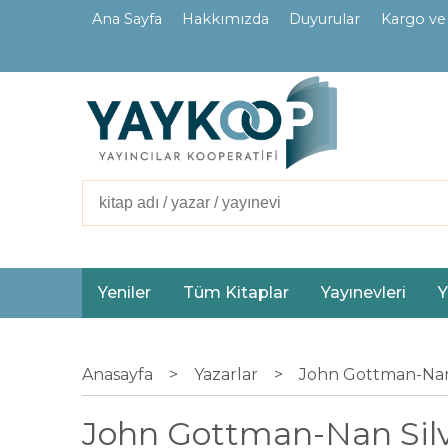
Ana Sayfa
Hakkımızda
Duyurular
Kargo ve
İletişim
Ortaklarımız
Yeniler
Tüm Kitaplar
Yayınevleri
Y
Anasayfa
>
Yazarlar
>
John Gottman-Nan
John Gottman-Nan Silver