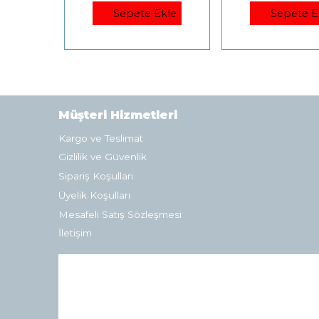
Sepete Ekle
Sepete E
Müşteri Hizmetleri
Kargo ve Teslimat
Gizlilik ve Güvenlik
Sipariş Koşulları
Üyelik Koşulları
Mesafeli Satış Sözleşmesi
İletişim