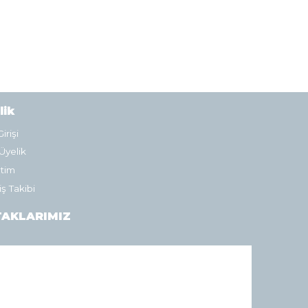
lik
irişi
Üyelik
tim
iş Takibi
AKLARIMIZ