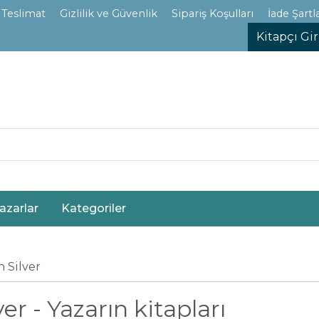
 Teslimat
Gizlilik ve Güvenlik
Sipariş Koşulları
İade Şartla
Kitapçı Gir
azarlar
Kategoriler
 Silver
 - Yazarın kitapları