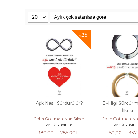
25
%
Aşk Nasıl Sürdürülür?
Evliliği Sürdür
İlkesi
John Gottman-Nan Silver
John Gottman-Nan
Varlık Yayınları
Varlık Yayınla
380
,00
TL
285
,00
TL
450
,00
TL
337