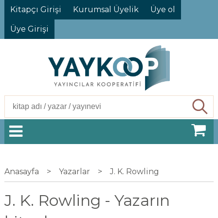
Kitapçı Girişi
Kurumsal Üyelik
Üye ol
Üye Girişi
Ara
Anasayfa
>
Yazarlar
>
J. K. Rowling
J. K. Rowling - Yazarın