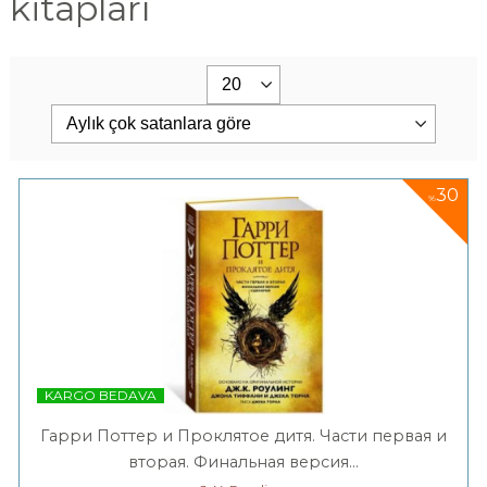
kitapları
30
%
KARGO BEDAVA
Гарри Поттер и Проклятое дитя. Части первая и
вторая. Финальная версия...