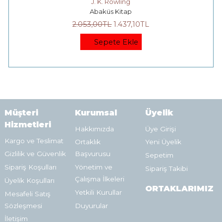
J. K. Rowling
Abaküs Kitap
2.053
,00
TL
1.437
,10
TL
Sepete Ekle
Müşteri
Kurumsal
Üyelik
Hizmetleri
Hakkımızda
Üye Girişi
Kargo ve Teslimat
Ortaklık
Yeni Üyelik
Gizlilik ve Güvenlik
Başvurusu
Sepetim
Sipariş Koşulları
Yönetim ve
Sipariş Takibi
Çalışma İlkeleri
Üyelik Koşulları
ORTAKLARIMIZ
Yetkili Kurullar
Mesafeli Satış
Sözleşmesi
Duyurular
İletişim