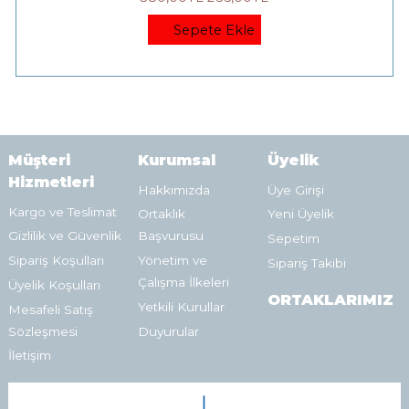
Sepete Ekle
Müşteri
Kurumsal
Üyelik
Hizmetleri
Hakkımızda
Üye Girişi
Kargo ve Teslimat
Ortaklık
Yeni Üyelik
Gizlilik ve Güvenlik
Başvurusu
Sepetim
Sipariş Koşulları
Yönetim ve
Sipariş Takibi
Çalışma İlkeleri
Üyelik Koşulları
ORTAKLARIMIZ
Yetkili Kurullar
Mesafeli Satış
Sözleşmesi
Duyurular
İletişim