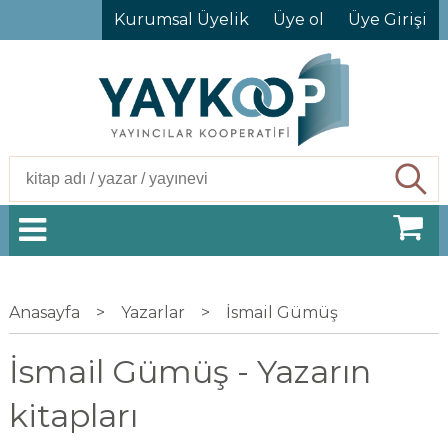
Kurumsal Üyelik
Üye ol
Üye Girişi
Ara
Anasayfa
>
Yazarlar
>
İsmail Gümüş
İsmail Gümüş - Yazarın
kitapları