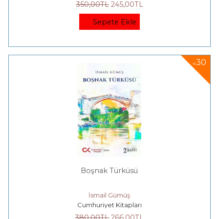
350
,00
TL
245
,00
TL
Sepete Ekle
30
%
Boşnak Türküsü
İsmail Gümüş
Cumhuriyet Kitapları
380
,00
TL
266
,00
TL