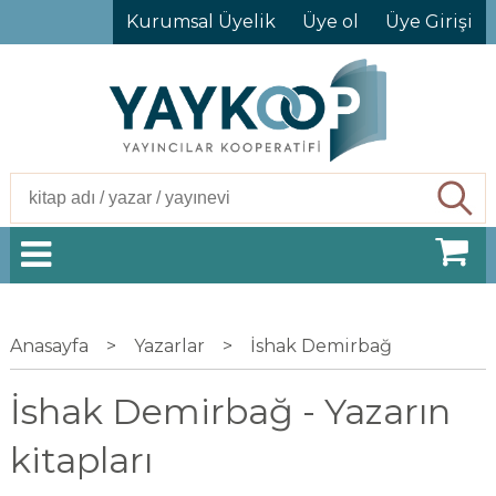
Kurumsal Üyelik
Üye ol
Üye Girişi
Ara
Anasayfa
>
Yazarlar
>
İshak Demirbağ
İshak Demirbağ - Yazarın
kitapları