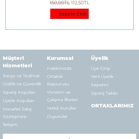
150
,00
TL
112
,50
TL
Sepete Ekle
Müşteri
Kurumsal
Üyelik
Hizmetleri
Hakkımızda
Üye Girişi
Kargo ve Teslimat
Ortaklık
Yeni Üyelik
Gizlilik ve Güvenlik
Başvurusu
Sepetim
Sipariş Koşulları
Yönetim ve
Sipariş Takibi
Çalışma İlkeleri
Üyelik Koşulları
ORTAKLARIMIZ
Yetkili Kurullar
Mesafeli Satış
Sözleşmesi
Duyurular
İletişim