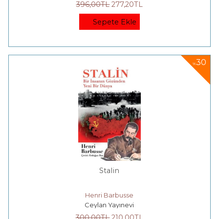
396
,00
TL
277
,20
TL
Sepete Ekle
30
%
Stalin
Henri Barbusse
Ceylan Yayınevi
300
,00
TL
210
,00
TL