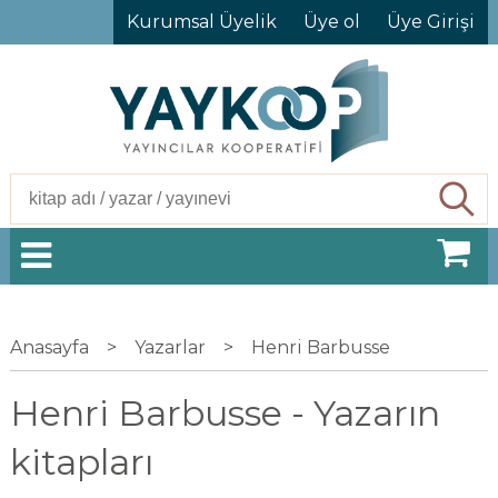
Kurumsal Üyelik
Üye ol
Üye Girişi
Ara
Anasayfa
>
Yazarlar
>
Henri Barbusse
Henri Barbusse - Yazarın
kitapları