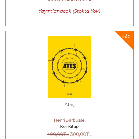
Yayımlanacak (Stokta Yok)
25
%
Ateş
Henri Barbusse
Kor Kitap
400
,00
TL
300
,00
TL